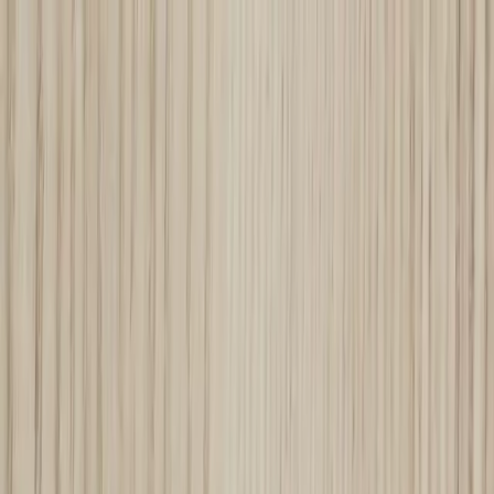
Skip to content
Just nu: Fri Frakt på online order över 5000kr*
Search products
Produkter