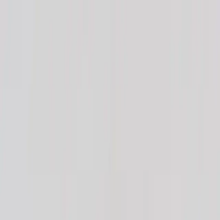
Skip to content
Just nu: Fri Frakt på online order över 5000kr*
Search products
Produkter