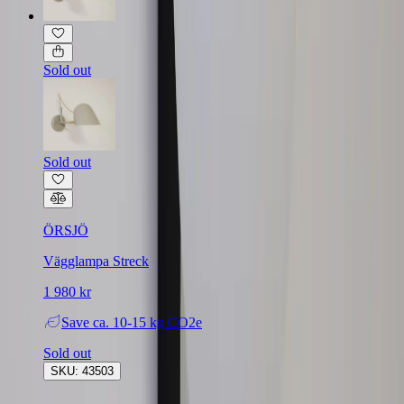
Sold out
Sold out
ÖRSJÖ
Vägglampa Streck
1 980 kr
Save
ca. 10-15 kg CO2e
Sold out
SKU: 43503