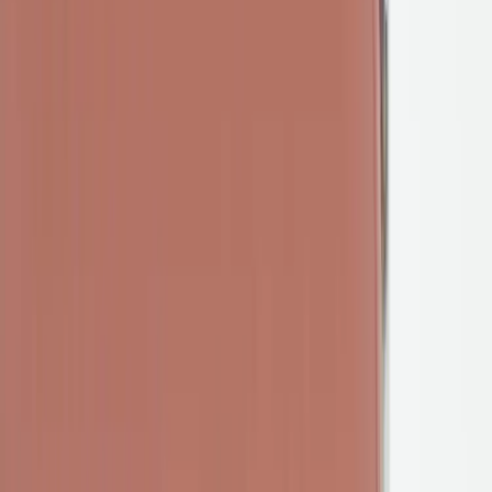
|
Företag
Privatkund
Tillbaka
Hem
/
Barpall Speed BS 65