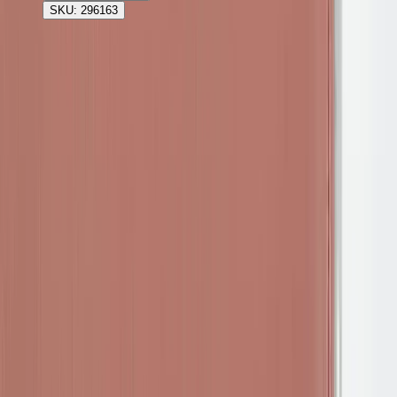
SKU: 296163
Rafz
Vi erbjuder företag och privatpersoner ett prisvärt och miljövänligt
sätt att köpa och sälja återbrukade möbler på. Med vår breda
kompetens inom logistik, design och miljö skräddarsyr vi kompletta
lösningar där vi köper och källsorterar era begagnade möbler,
inreder och behovsanpassar nya kontorslokaler och optimerar
befintliga kontorsytor.
Läs mer
Kundservice
Logga in
Kundtjänst