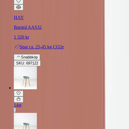
HAY
Barstol AAS32
1 320 kr
Spar
ca. 25-45 kg CO2e
Snabbköp
SKU: 697122
14st