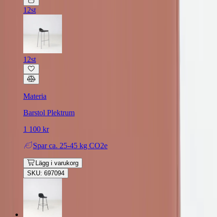
12st
12st
Materia
Barstol Plektrum
1 100 kr
Spar
ca. 25-45 kg CO2e
Lägg i varukorg
SKU: 697094