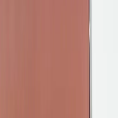
|
Företag
Privatkund
Produkter