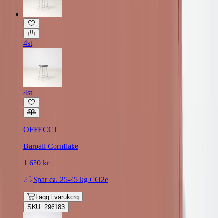
4st
4st
OFFECCT
Barpall Cornflake
1 650 kr
Spar
ca. 25-45 kg CO2e
Lägg i varukorg
SKU: 296183