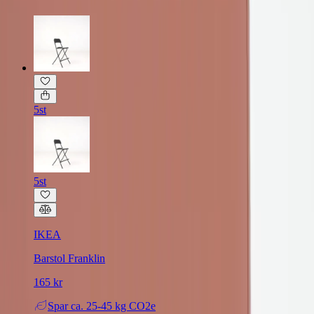
5st
5st
IKEA
Barstol Franklin
165 kr
Spar
ca. 25-45 kg CO2e