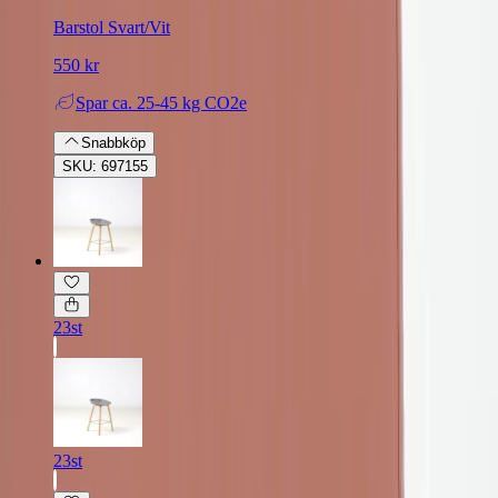
Barstol Svart/Vit
550 kr
Spar
ca. 25-45 kg CO2e
Snabbköp
SKU: 697155
23st
23st