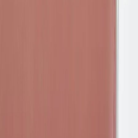
Köpvillkor
Hyresvillkor
Personuppgifter
Vanliga frågor
Användarvillkor
Handla på Rafz
Produkter
Om oss
Vårt hållbarhetsarbete
Hitta hit
REA
Artiklar
Kontakta oss
Kontakta oss
Rafz Cirkulära Interiörer
Organisationsnummer: 559075-7182
Stora Benhamra 186 97 Brottby Stockholm
Telefon: 08-800100
E-post: info@rafz.se
Sälja möbler: inkop@rafz.se