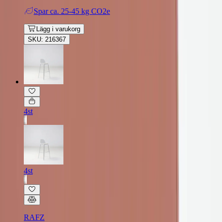
Spar
ca. 25-45 kg CO2e
Lägg i varukorg
SKU: 216367
4st
4st
RAFZ