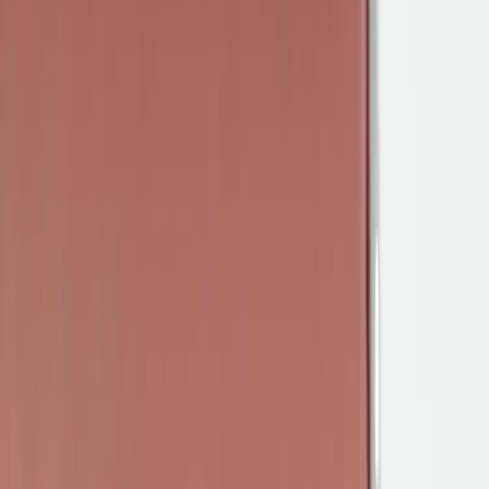
Inkommande
REA
Varumärken
Jämför