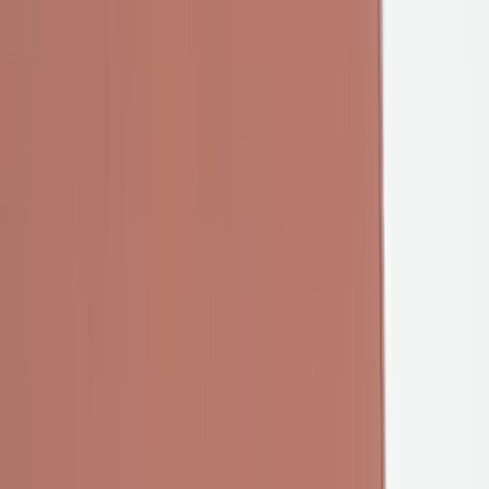
10
i lager
(
20
totalt)
Leverans 3-7 arbetsdagar med express leverans
−
1
+
Lägg till i varukorg
Den här produkten sparar:
ca. 25-45 kg CO2e
Prisgaranti
Levereras till hela Sverige
3 års funktionsgaranti
Godkänd enligt Möbelfakta eller motsvarande
Produktbeskrivning
Barpall Speed BS 65 är en stilren och modern pall med kromad
medar från Johanson Design, formgiven av Johan Lindstén. Den
karaktäristiska konstruktionen med den öppna benställningen som