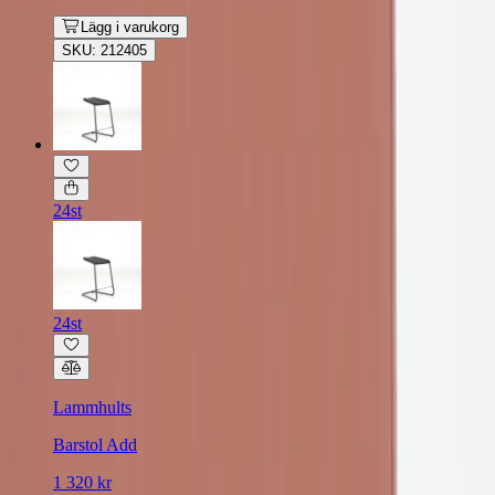
Lägg i varukorg
SKU: 212405
24st
24st
Lammhults
Barstol Add
1 320 kr