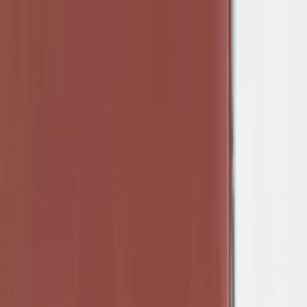
Hoppa till innehåll
Just nu: Fri Frakt på online order över 5000kr*
Sök produkter
Produkter