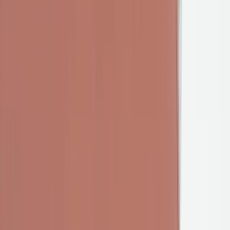
JOHANSON DESIGN
Barpall Speed BS 65
SKU:
213559
Spara
(
2
)
Jämför
Färg
Aqua Green
Köp
Hyr
3 300 kr
exkl. moms
Hyr från
66 kr
/mån