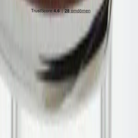
Land/region
Sweden (SEK kr)
Språk
Svenska
English