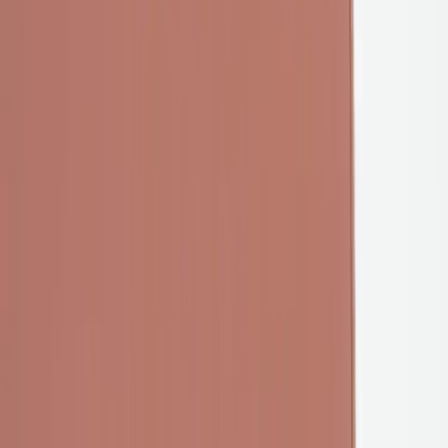
omsluter sitsen ger ett uttryck med tydlig kontrast mellan material
och form. Modellen finns med kläddsits i två moderna nyanser, en
varm rostrosa ton och en mjukt blågrön, vilket gör den enkel att
kombinera med olika inredningsstilar. Speed-serien är skapad med
fokus på oväntade detaljer och maximal funktion, något som
framgår i både formspråk och utförande. Konstruktionen är
utvecklad för att möta höga krav på hållbarhet, komfort och
formstabilitet.
Specifikationer
Möbelskick
: 4
Fint skick
Typ:
Begagnad
Läs mer om skickbedömning
Relaterade produkter