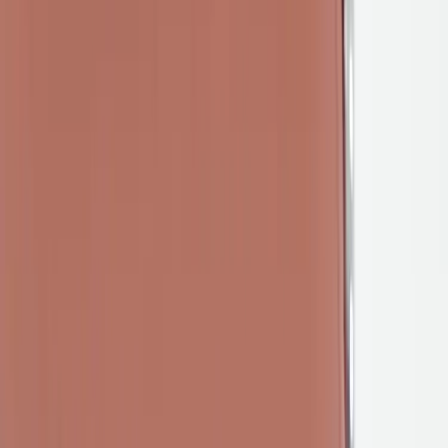
Inkommande
REA
Varumärken
Jämför