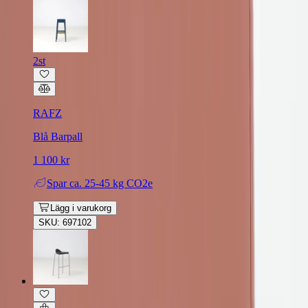
2st
RAFZ
Blå Barpall
1 100 kr
Spar
ca. 25-45 kg CO2e
Lägg i varukorg
SKU: 697102