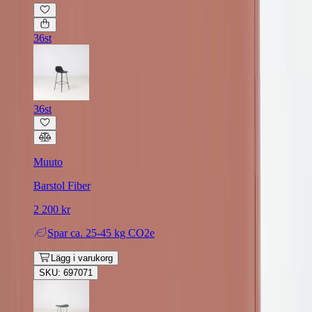
36st
36st
Muuto
Barstol Fiber
2 200 kr
Spar
ca. 25-45 kg CO2e
Lägg i varukorg
SKU: 697071