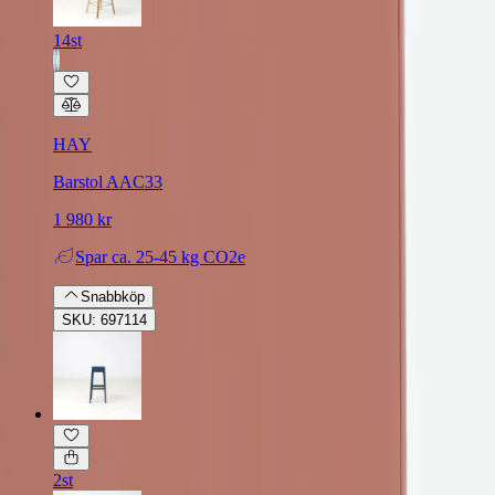
14st
HAY
Barstol AAC33
1 980 kr
Spar
ca. 25-45 kg CO2e
Snabbköp
SKU: 697114
2st