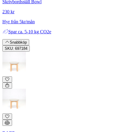
Skrivbordsställ Bowl
230 kr
Hyr från 5kr/mån
Spar
ca. 5-10 kg CO2e
Snabbköp
SKU: 697184