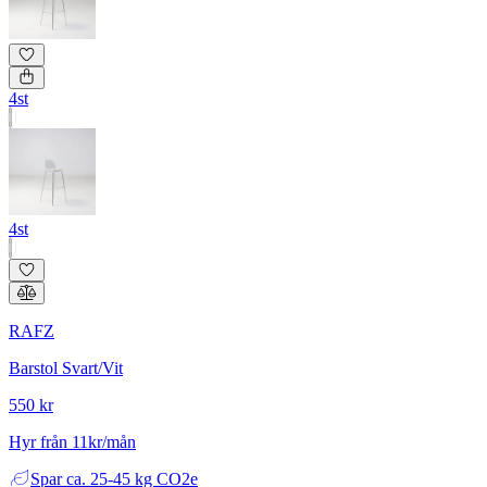
4st
4st
RAFZ
Barstol Svart/Vit
550 kr
Hyr från 11kr/mån
Spar
ca. 25-45 kg CO2e