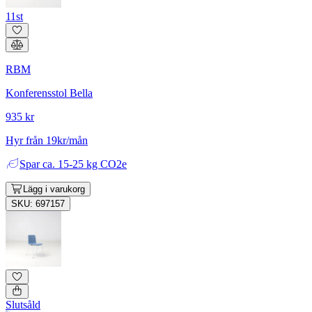
11st
RBM
Konferensstol Bella
935 kr
Hyr från 19kr/mån
Spar
ca. 15-25 kg CO2e
Lägg i varukorg
SKU: 697157
Slutsåld