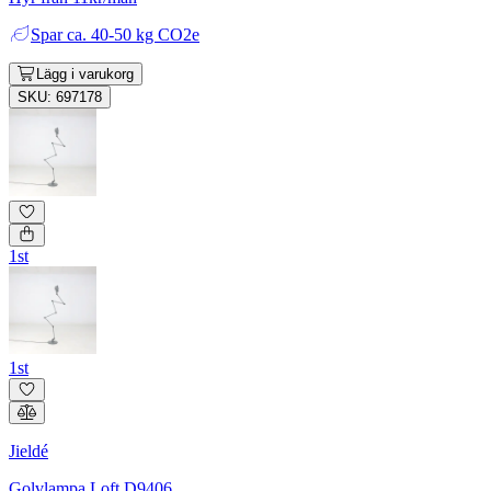
Spar
ca. 40-50 kg CO2e
Lägg i varukorg
SKU: 697178
1st
1st
Jieldé
Golvlampa Loft D9406