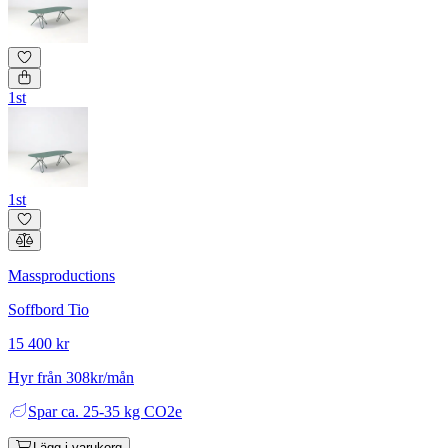
1st
1st
Massproductions
Soffbord Tio
15 400 kr
Hyr från 308kr/mån
Spar
ca. 25-35 kg CO2e
Lägg i varukorg