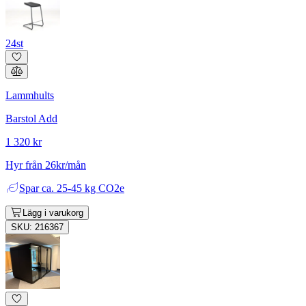
24st
Lammhults
Barstol Add
1 320 kr
Hyr från 26kr/mån
Spar
ca. 25-45 kg CO2e
Lägg i varukorg
SKU: 216367