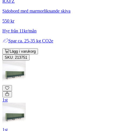
RAFZ
Sidobord med marmorliknande skiva
550 kr
Hyr från 11kr/mån
Spar
ca. 25-35 kg CO2e
Lägg i varukorg
SKU: 213751
1st
1st