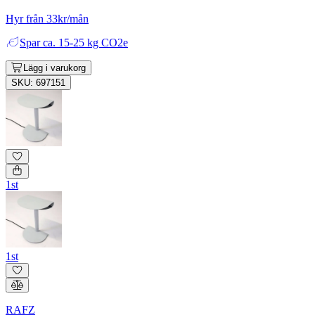
Hyr från 33kr/mån
Spar
ca. 15-25 kg CO2e
Lägg i varukorg
SKU: 697151
1st
1st
RAFZ