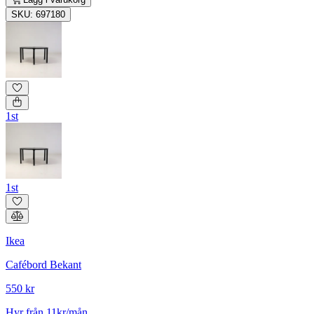
SKU: 697180
1st
1st
Ikea
Cafébord Bekant
550 kr
Hyr från 11kr/mån