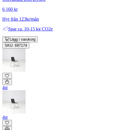
6 160 kr
Hyr från 123kr/mån
Spar
ca. 10-15 kg CO2e
Lägg i varukorg
SKU: 697174
4st
4st