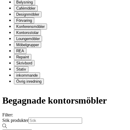
Belysning
Cafémöbler
Designmöbler
Förvaring
Konferensmöbler
Kontorsstolar
Loungemöbler
Möbelgrupper
REA
Repaint
Skrivbord
Stativ
inkommande
Övrig inredning
Begagnade kontorsmöbler
Filter:
Sök produkter