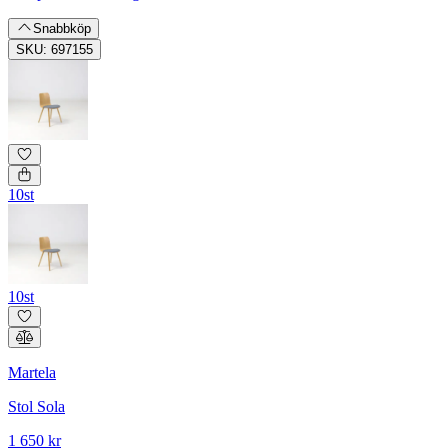
Snabbköp
SKU: 697155
10st
10st
Martela
Stol Sola
1 650 kr