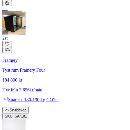
2st
2st
Framery
Tyst rum Framery Four
184 800 kr
Hyr från 3 696kr/mån
Spar
ca. 180-190 kg CO2e
Snabbköp
SKU: 697181