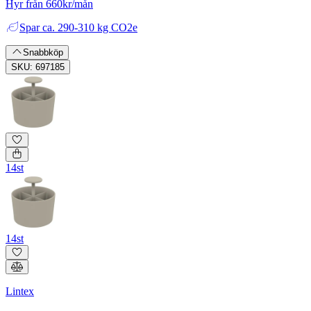
Hyr från 660kr/mån
Spar
ca. 290-310 kg CO2e
Snabbköp
SKU: 697185
14st
14st
Lintex