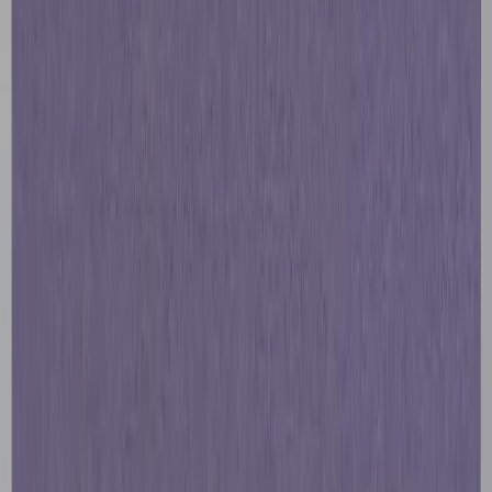
Rafz
Vi erbjuder företag och privatpersoner ett prisvärt och miljövänligt
sätt att köpa och sälja återbrukade möbler på. Med vår breda
kompetens inom logistik, design och miljö skräddarsyr vi kompletta
lösningar där vi köper och källsorterar era begagnade möbler,
inreder och behovsanpassar nya kontorslokaler och optimerar
befintliga kontorsytor.
Läs mer
Kundservice
Logga in
Kundtjänst
Köpvillkor
Hyresvillkor
Personuppgifter