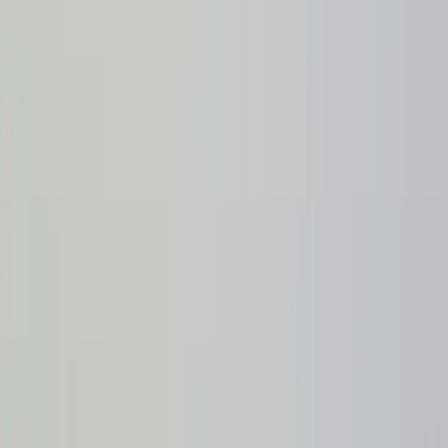
SA Möbler
Bordsskärm 160/164 cm
SKU:
24391
Spara
Jämför
Storlek
160x60 cm
Köp
Hyr
1 210 kr
exkl. moms
Hyr från
24 kr
/mån