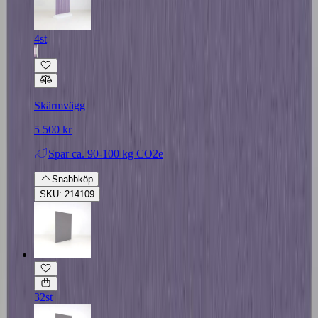
4st
Skärmvägg
5 500 kr
Spar
ca. 90-100 kg CO2e
Snabbköp
SKU: 214109
32st