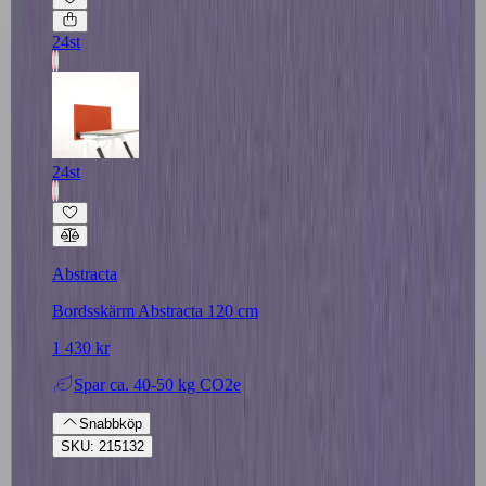
24st
24st
Abstracta
Bordsskärm Abstracta 120 cm
1 430 kr
Spar
ca. 40-50 kg CO2e
Snabbköp
SKU: 215132