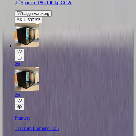
Spar
ca. 180-190 kg CO2e
Lägg i varukorg
SKU: 697195
2st
2st
Framery
Tyst rum Framery Four