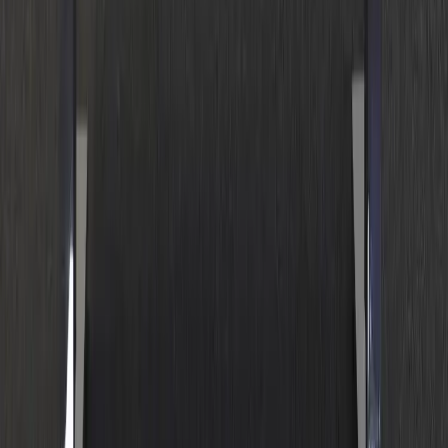
Land/region
Sweden (SEK kr)
Språk
Svenska
English