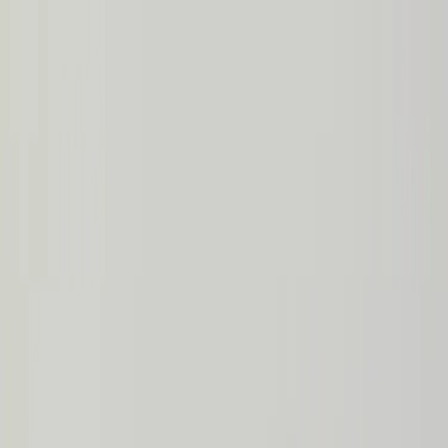
Hoppa till innehåll
Just nu: Fri Frakt på online order över 5000kr*
Sök produkter
Produkter