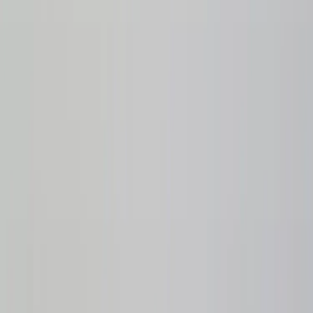
2
i lager
(
30
totalt)
(få kvar)
Leverans 3-7 arbetsdagar med express leverans
−
1
+
Lägg till i varukorg
Den här produkten sparar:
ca. 40-50 kg CO2e
Prisgaranti
Levereras till hela Sverige
3 års funktionsgaranti
Produktbeskrivning
Bordsskärm från SA Möbler som finns i två bredder, 160 & 164 cm.
Bordsskärmen har en varm gråbrun klädsel som ger ett naturnära
och harmoniskt uttryck.
Att använda sig av bordsskärmar är inte bara bra för att avskilja