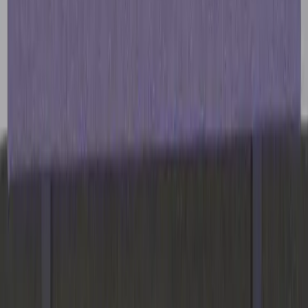
Vanliga frågor
Användarvillkor
Handla på Rafz
Produkter
Om oss
Vårt hållbarhetsarbete
Hitta hit
REA
Artiklar
Kontakta oss
Kontakta oss
Rafz Cirkulära Interiörer
Organisationsnummer: 559075-7182
Stora Benhamra 186 97 Brottby Stockholm
Telefon: 08-800100
E-post: info@rafz.se
Sälja möbler: inkop@rafz.se
Öppettider: Vardagar 08.00 – 17.00 Lunchstängt 12.00 -
13.00