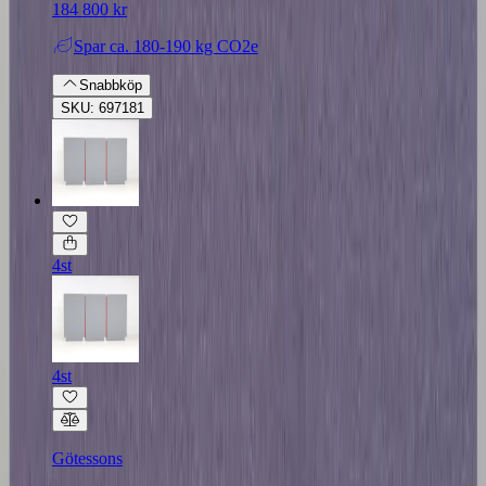
184 800 kr
Spar
ca. 180-190 kg CO2e
Snabbköp
SKU: 697181
4st
4st
Götessons