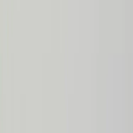
|
Företag
Privatkund
Produkter