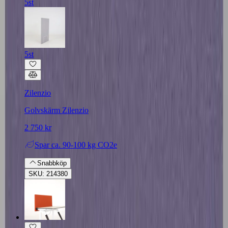
5st
5st
Zilenzio
Golvskärm Zilenzio
2 750 kr
Spar
ca. 90-100 kg CO2e
Snabbköp
SKU: 214380