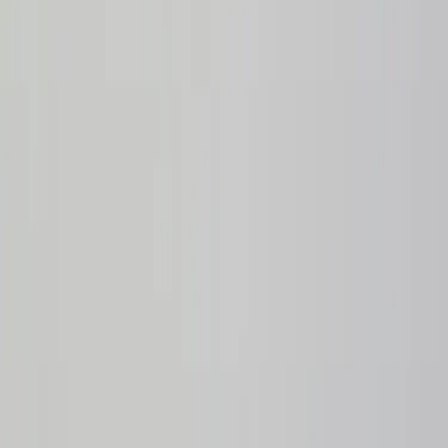
|
Företag
Privatkund
Tillbaka
Hem
/
Bordsskärm 160/164 cm