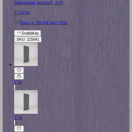
Skärmvägg ScreenIT A30
2 530 kr
Spar
ca. 90-100 kg CO2e
Snabbköp
SKU: 215041
17st
17st