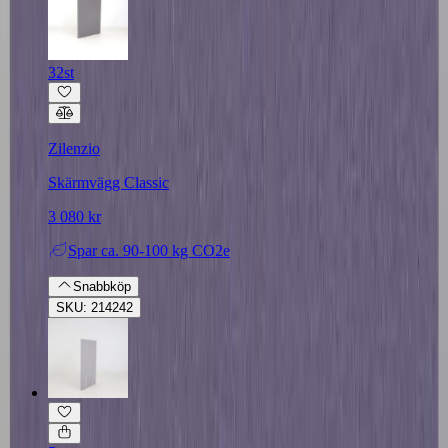
32st
Zilenzio
Skärmvägg Classic
3 080 kr
Spar
ca. 90-100 kg CO2e
Snabbköp
SKU: 214242