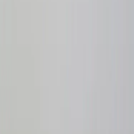
arbetsplatser, utan är även ljudreducerande. Bordsskärmen har ett
ljudabsorberande material av mycket kvalité för att optimera
arbetsklimatet ytterligare.
Utrustad med integrerad funktionslist i silvergrå kulör där man
enkelt kan hänga upp pennhållare, förvaring och hyllor, vilket gör
det enkelt att hålla arbetsplatsen strukturerad.
Nypris från ca 4100 kr/st.
Specifikationer
Möbelskick
: 4
Fint skick
Läs mer om skickbedömning
Relaterade produkter