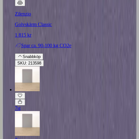
Zilenzio
Golvskärm Classic
1 815 kr
Spar
ca. 90-100 kg CO2e
Snabbköp
SKU: 213598
7st