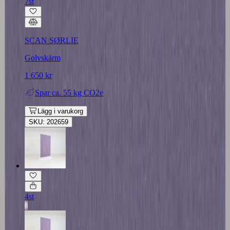
7st
SCAN SØRLIE
Golvskärm
1 650 kr
Spar
ca. 55 kg CO2e
Lägg i varukorg
SKU: 202659
4st