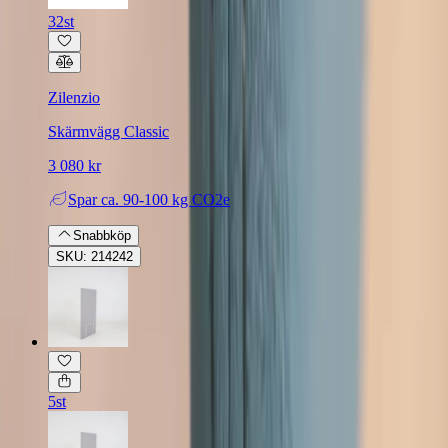
32st
Zilenzio
Skärmvägg Classic
3 080 kr
Spar
ca. 90-100 kg CO2e
Snabbköp
SKU: 214242
5st