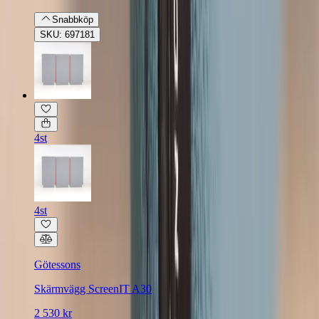
Snabbköp
SKU: 697181
4st
4st
Götessons
Skärmvägg ScreenIT A30
2 530 kr