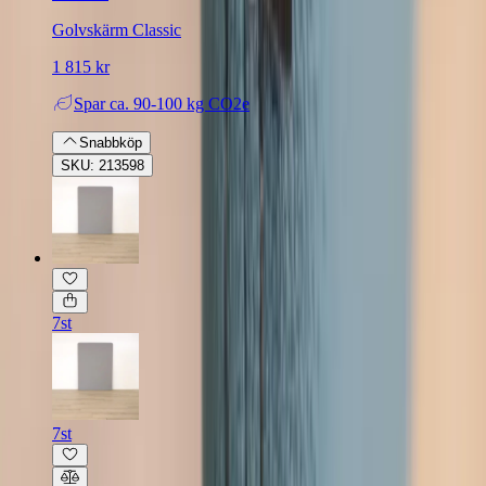
Golvskärm Classic
1 815 kr
Spar
ca. 90-100 kg CO2e
Snabbköp
SKU: 213598
7st
7st