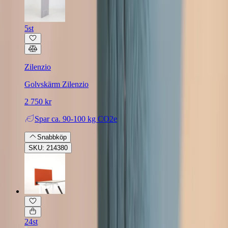
5st
Zilenzio
Golvskärm Zilenzio
2 750 kr
Spar
ca. 90-100 kg CO2e
Snabbköp
SKU: 214380
24st