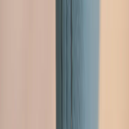
Rafz
Vi erbjuder företag och privatpersoner ett prisvärt och miljövänligt
sätt att köpa och sälja återbrukade möbler på. Med vår breda
kompetens inom logistik, design och miljö skräddarsyr vi kompletta
lösningar där vi köper och källsorterar era begagnade möbler,
inreder och behovsanpassar nya kontorslokaler och optimerar
befintliga kontorsytor.
Läs mer
Kundservice
Logga in
Kundtjänst
Köpvillkor
Hyresvillkor
Personuppgifter
Vanliga frågor
Användarvillkor