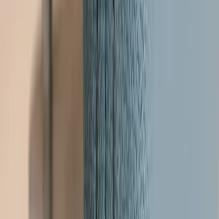
|
Företag
Privatkund
Produkter