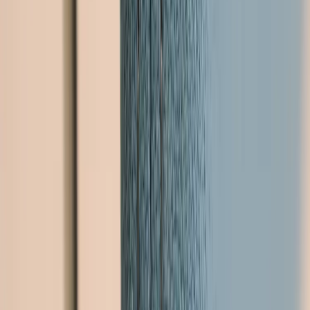
Inkommande
REA
Varumärken
Jämför