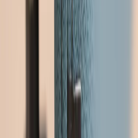
GÖTESSONS
Bordsskärm ScreenIT 180 cm
SKU:
42702
Spara
Jämför
Köp
Hyr
1 540 kr
exkl. moms
Hyr från
31 kr
/mån
19
i lager
Leverans 3-7 arbetsdagar med express leverans