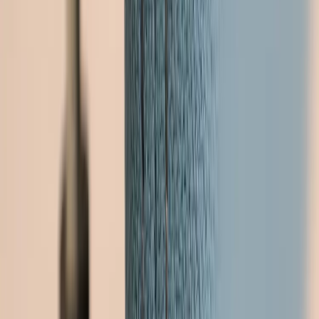
|
Företag
Privatkund
Tillbaka
Hem
/
Bordsskärm ScreenIT 180 cm