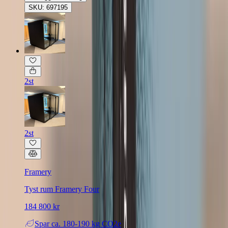
SKU: 697195
2st
2st
Framery
Tyst rum Framery Four
184 800 kr
Spar
ca. 180-190 kg CO2e