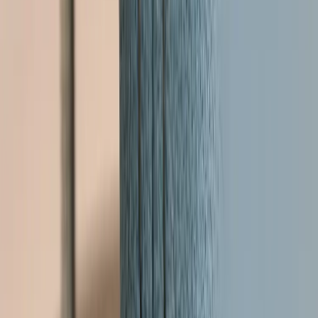
Inkommande
REA
Varumärken
Jämför