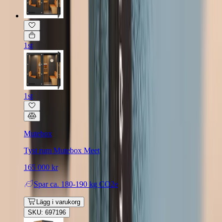
1st
1st
Mutebox
Tyst rum Mutebox Meet
165 000 kr
Spar
ca. 180-190 kg CO2e
Lägg i varukorg
SKU: 697196