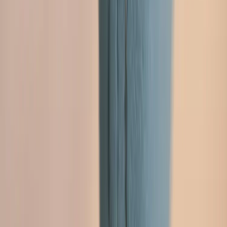
Handla på Rafz
Produkter
Om oss
Vårt hållbarhetsarbete
Hitta hit
REA
Artiklar
Kontakta oss
Kontakta oss
Rafz Cirkulära Interiörer
Organisationsnummer: 559075-7182
Stora Benhamra 186 97 Brottby Stockholm
Telefon: 08-800100
E-post: info@rafz.se
Sälja möbler: inkop@rafz.se
Öppettider: Vardagar 08.00 – 17.00 Lunchstängt 12.00 -
13.00