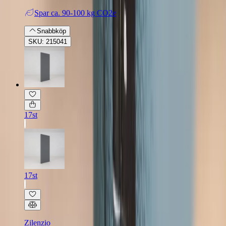
Spar
ca. 90-100 kg CO2e
Snabbköp
SKU: 215041
17st
17st
Zilenzio