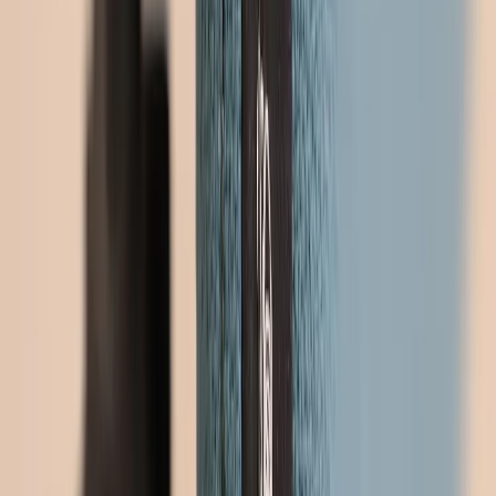
−
1
+
Lägg till i varukorg
Den här produkten sparar:
ca. 55 kg CO2e
Prisgaranti
Levereras till hela Sverige
3 års funktionsgaranti
Godkänd enligt Möbelfakta eller motsvarande
Produktbeskrivning
Bordsskärm ScreenIT från Götessons har en mörkblå kulör med
grön underton som med sina rundade hörn som ger bordsskärmen
sitt mjuka och följsamma uttryck. Bordsskärmen ScreenIT minskar
ljudnivån och är även avskärmande från omvärlden. Detta ökar
koncentrationsförmågan och arbetsklimatet, perfekt för att optimera
effektiviteten på arbetsplatsen. Bordsskärmen har en stomme av 16
mm tjock MDF som täcks av 5 mm tjock skumlaminerat tyg på
vardera sida, vilket ger bordsskärmen dess goda ljudabsorberande