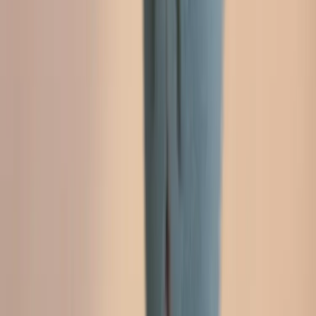
Land/region
Sweden (SEK kr)
Språk
Svenska
English
©
2023-2026
Rafz
.
Alla rättigheter förbehållna.