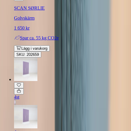
SCAN SØRLIE
Golvskärm
1 650 kr
Spar
ca. 55 kg CO2e
Lägg i varukorg
SKU: 202659
4st