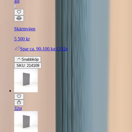
4st
Skärmvägg
5 500 kr
Spar
ca. 90-100 kg CO2e
Snabbköp
SKU: 214109
32st