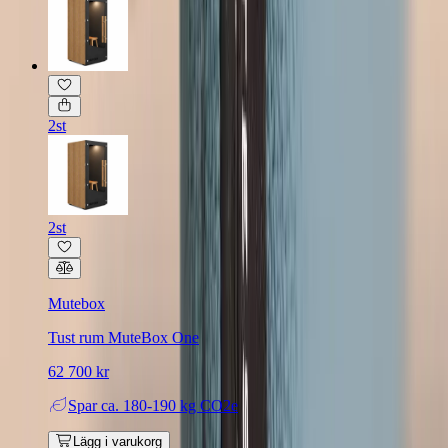
2st
2st
Mutebox
Tust rum MuteBox One
62 700 kr
Spar
ca. 180-190 kg CO2e
Lägg i varukorg