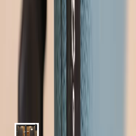
förmåga.
Götessons är en av Sveriges ledande aktörer inom ljudabsorberande
tillbehör till kontorslandskap och offentliga miljöer. Med Europa
som huvudmarknad säkerställer Götessons ergonomiska,
funktionella och väldesignade lösningar för ditt kontor.
Specifikationer
Möbelskick
: 4
Fint skick
Läs mer om skickbedömning
Relaterade produkter