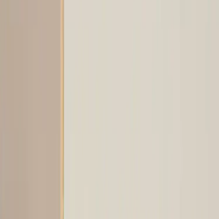
3
i lager
(
4
totalt)
(få kvar)
Leverans 3-7 arbetsdagar med express leverans
−
1
+
Lägg till i varukorg
Den här produkten sparar:
ca. 5-10 kg CO2e
Prisgaranti
Levereras till hela Sverige
3 års funktionsgaranti
Produktbeskrivning
En stilren bordsskiva med elegant träkant som skapar en harmonisk
kontrast mellan det moderna och det naturliga. Med en längd på 140
cm erbjuder den gott om utrymme för arbete eller kreativa projekt.
Den slitstarka ytan är lätt att rengöra och passar perfekt i både
hemmet och på kontoret.