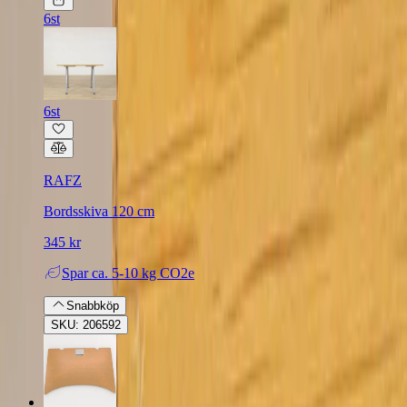
6st
6st
RAFZ
Bordsskiva 120 cm
345 kr
Spar
ca. 5-10 kg CO2e
Snabbköp
SKU: 206592