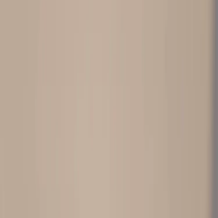
Rafz
Vi erbjuder företag och privatpersoner ett prisvärt och miljövänligt
sätt att köpa och sälja återbrukade möbler på. Med vår breda
kompetens inom logistik, design och miljö skräddarsyr vi kompletta
lösningar där vi köper och källsorterar era begagnade möbler,
inreder och behovsanpassar nya kontorslokaler och optimerar
befintliga kontorsytor.
Läs mer
Kundservice
Logga in
Kundtjänst
Köpvillkor
Hyresvillkor