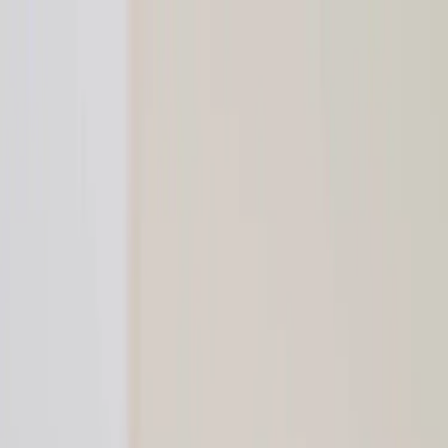
Hoppa till innehåll
Just nu: Fri Frakt på online order över 5000kr*
Sök produkter
Produkter