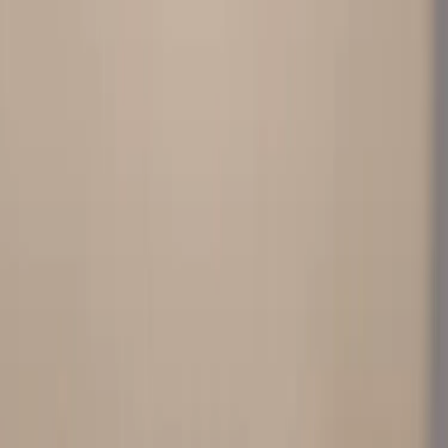
Personuppgifter
Vanliga frågor
Användarvillkor
Handla på Rafz
Produkter
Om oss
Vårt hållbarhetsarbete
Hitta hit
REA
Artiklar
Kontakta oss
Kontakta oss
Rafz Cirkulära Interiörer
Organisationsnummer: 559075-7182
Stora Benhamra 186 97 Brottby Stockholm
Telefon: 08-800100
E-post: info@rafz.se
Sälja möbler: inkop@rafz.se
Öppettider: Vardagar 08.00 – 17.00 Lunchstängt 12.00 -
13.00