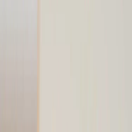
|
Företag
Privatkund
Produkter