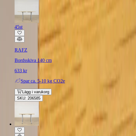
45st
RAFZ
Bordsskiva 140 cm
633 kr
Spar
ca. 5-10 kg CO2e
Lägg i varukorg
SKU: 206585