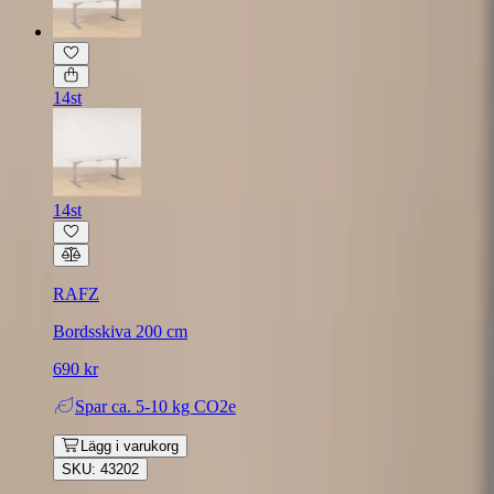
14st
14st
RAFZ
Bordsskiva 200 cm
690 kr
Spar
ca. 5-10 kg CO2e
Lägg i varukorg
SKU: 43202