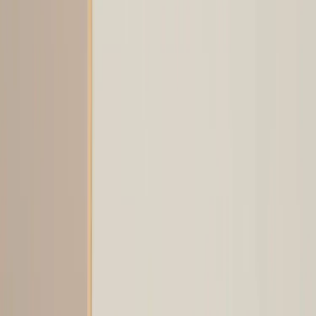
RAFZ
Bordsskiva 140 cm
SKU:
206590
Spara
Jämför
Färg
Beige
Köp
Hyr
633 kr
exkl. moms
Hyr från
13 kr
/mån