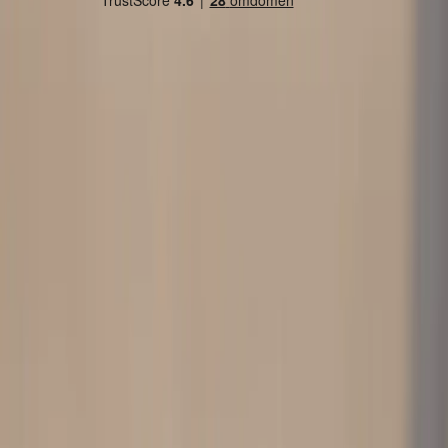
Land/region
Sweden (SEK kr)
Språk
Svenska
English