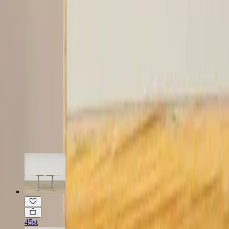
Specifikationer
Möbelskick
: 4
Fint skick
Läs mer om skickbedömning
Relaterade produkter
45st