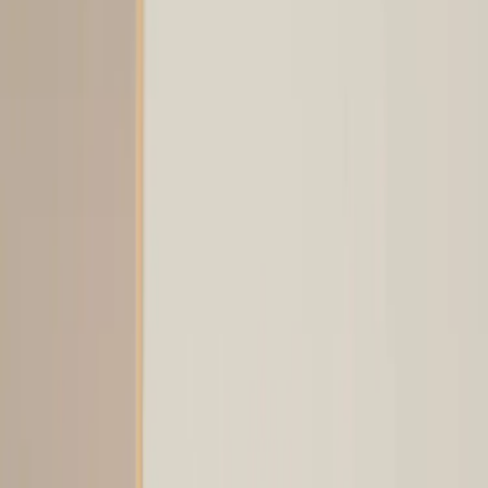
|
Företag
Privatkund
Tillbaka
Hem
/
Bordsskiva 140 cm