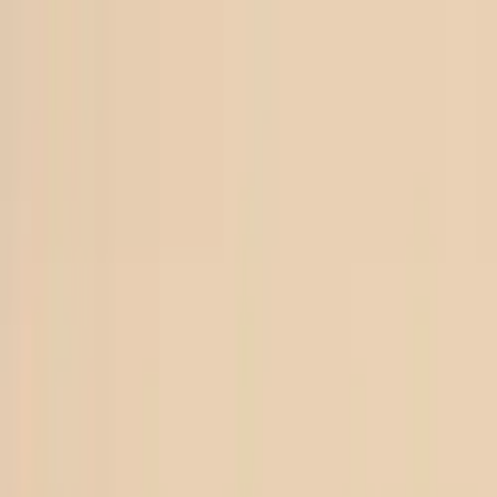
Hoppa till innehåll
Just nu: Fri Frakt på online order över 5000kr*
Sök produkter
Produkter