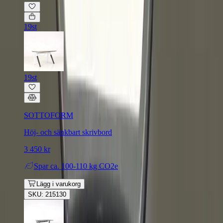
19st
19st
SOTTOFORM
Höj- och sänkbart skrivbord
3 450 kr
Spar
ca. 100-110 kg CO2e
Lägg i varukorg
SKU: 215130