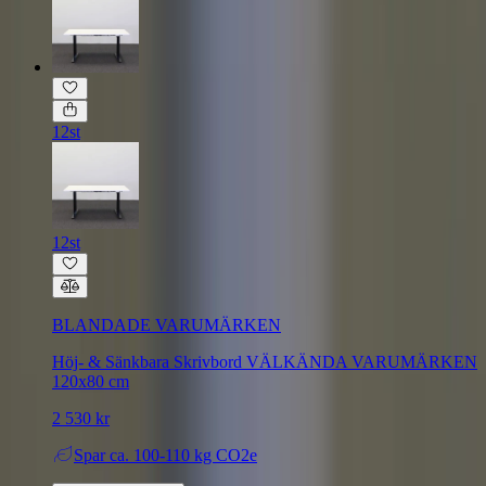
12st
12st
BLANDADE VARUMÄRKEN
Höj- & Sänkbara Skrivbord VÄLKÄNDA VARUMÄRKEN
120x80 cm
2 530 kr
Spar
ca. 100-110 kg CO2e