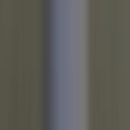
Rafz Cirkulära Interiörer
Organisationsnummer: 559075-7182
Stora Benhamra 186 97 Brottby Stockholm
Telefon: 08-800100
E-post: info@rafz.se
Sälja möbler: inkop@rafz.se
Öppettider: Vardagar 08.00 – 17.00 Lunchstängt 12.00 -
13.00