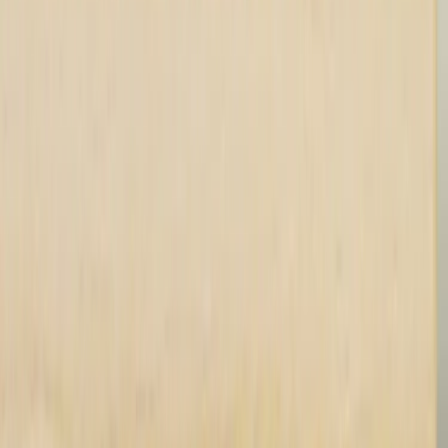
Inkommande
REA
Varumärken
Jämför