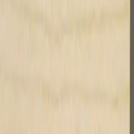
8
i lager
(
83
totalt)
(få kvar)
Leverans 3-7 arbetsdagar med express leverans
−
1
+
Lägg till i varukorg
Den här produkten sparar:
ca. 100-110 kg CO2e
Prisgaranti
Levereras till hela Sverige
3 års funktionsgaranti
Godkänd enligt Möbelfakta eller motsvarande
Produktbeskrivning
Elektriskt höj- och sänkbart skrivbord från det välkända, svenska