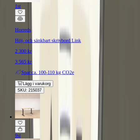
1st
Horreds
Höj- och sänkbart skrivbord Link
2 300 kr
3 565 kr
Spar
ca. 100-110 kg CO2e
Lägg i varukorg
SKU: 215037
9st