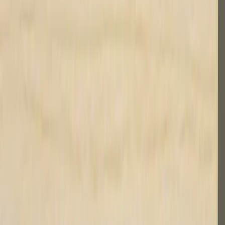
varumärket Kinnarps. Bordsskivan kommer i ljust trä som
tillsammans med det gråa stativet ger bordet ett mjukt och varmt
uttryck. Ett robust bord med gediget utförande, utrustad med
kabelränna i skrivbordets bakre kant för en strukturerad arbetsplats.
Skrivbordets generösa slaglängd ger möjlighet till arbete stående och
sittande, vilket är ergonomiskt fördelaktigt. Att variera sin
arbetsposition förbättrar koncentrationsförmågan och
blodcirkulationen samtidigt som man förebygger och minskar
befintligt smärta och stelhet.
Visst bruksslitage kan förekomma.
Skrivborden kommer omonterade vid leverans utanför Stockholm.
Specifikationer
Möbelskick
: 3
Bra skick
Kommentar från ansvarig möbelbesiktare: