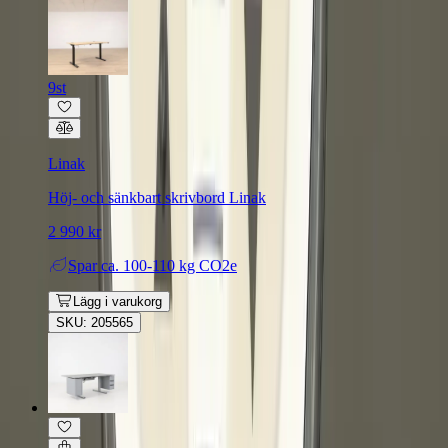
9st
Linak
Höj- och sänkbart skrivbord Linak
2 990 kr
Spar
ca. 100-110 kg CO2e
Lägg i varukorg
SKU: 205565