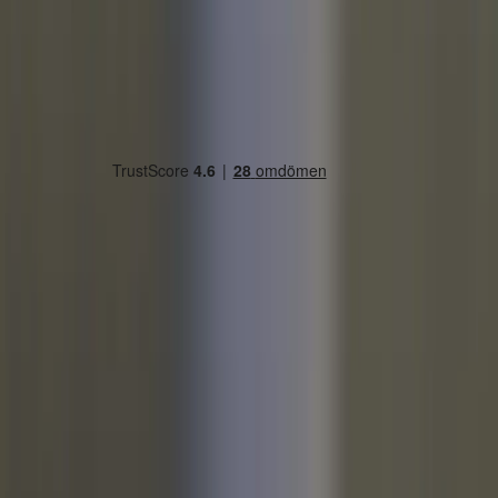
Land/region
Sweden (SEK kr)
Språk
Svenska
English