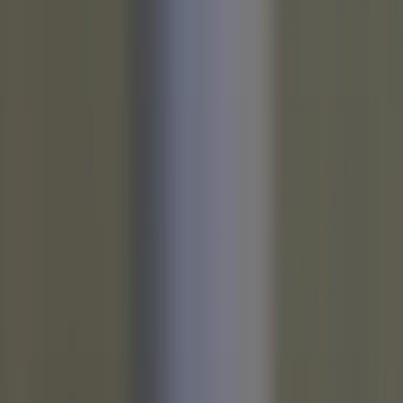
Läs mer
Kundservice
Logga in
Kundtjänst
Köpvillkor
Hyresvillkor
Personuppgifter
Vanliga frågor
Användarvillkor
Handla på Rafz
Produkter
Om oss
Vårt hållbarhetsarbete
Hitta hit
REA
Artiklar
Kontakta oss
Kontakta oss