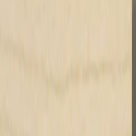
KINNARPS
Elektriskt Höj- och sänkbart
skrivbord
SKU:
17050
Spara
(
1
)
Jämför
Storlek
160x80 cm grå skiva
Köp
Hyr
2 875 kr
exkl. moms
Hyr från
58 kr
/mån