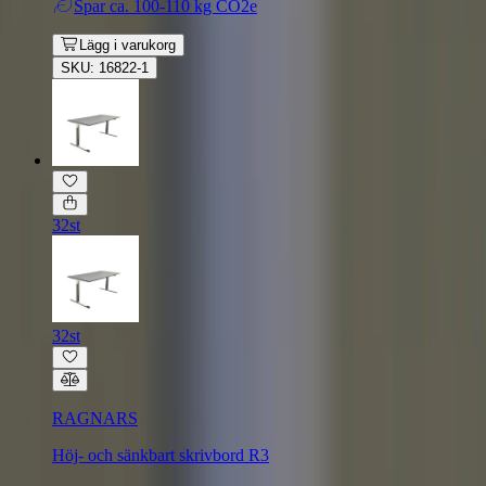
Spar
ca. 100-110 kg CO2e
Lägg i varukorg
SKU: 16822-1
32st
32st
RAGNARS
Höj- och sänkbart skrivbord R3