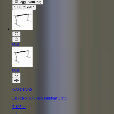
Lägg i varukorg
SKU: 219207
60st
60st
RAGNARS
Elektriskt Höj- och sänkbart Stativ
3 105 kr