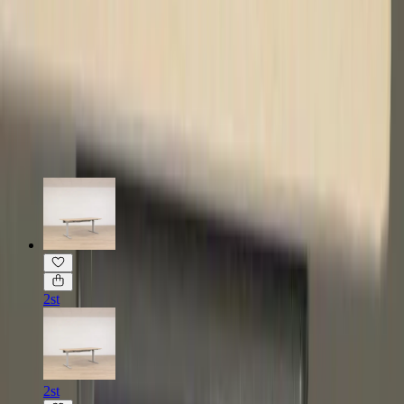
Skrivborden kommer omonterade vid leverans utanför Stockholm.
Viss variation på kulör på bordsskivorna i trä i storlek 140 cm
förekommer.
Läs mer om skickbedömning
Relaterade produkter
2st
2st