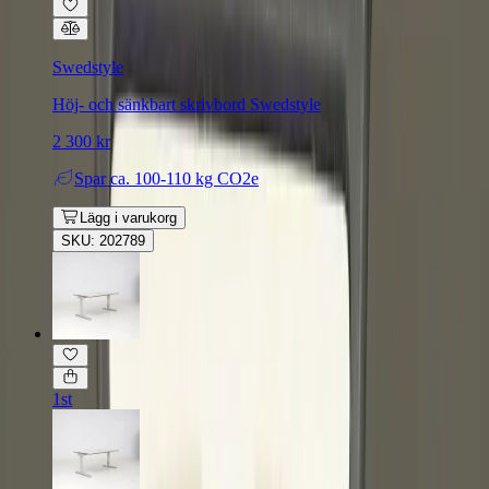
Swedstyle
Höj- och sänkbart skrivbord Swedstyle
2 300 kr
Spar
ca. 100-110 kg CO2e
Lägg i varukorg
SKU: 202789
1st