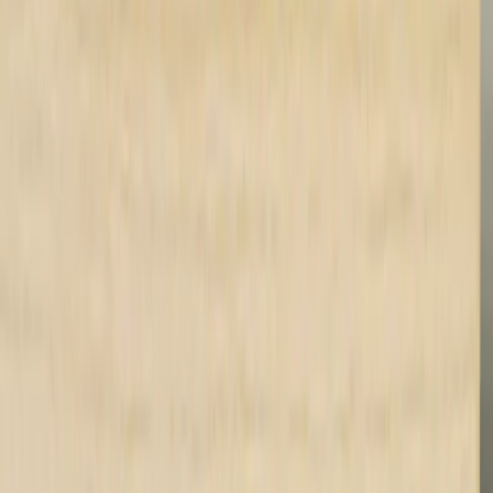
|
Företag
Privatkund
Tillbaka
Hem
/
Elektriskt Höj- och sänkbart skrivbord