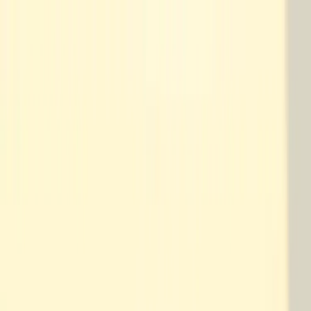
Hoppa till innehåll
Just nu: Fri Frakt på online order över 5000kr*
Sök produkter
Produkter