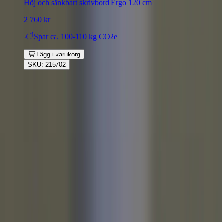
Höj och sänkbart skrivbord Ergo 120 cm
2 760 kr
Spar
ca. 100-110 kg CO2e
Lägg i varukorg
SKU: 215702
Rafz
Vi erbjuder företag och privatpersoner ett prisvärt och miljövänligt
sätt att köpa och sälja återbrukade möbler på. Med vår breda
kompetens inom logistik, design och miljö skräddarsyr vi kompletta
lösningar där vi köper och källsorterar era begagnade möbler,
inreder och behovsanpassar nya kontorslokaler och optimerar
befintliga kontorsytor.