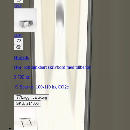
18st
18st
Horreds
Höj- och sänkbart skrivbord med tillbehör
3 795 kr
Spar
ca. 100-110 kg CO2e
Lägg i varukorg
SKU: 214806