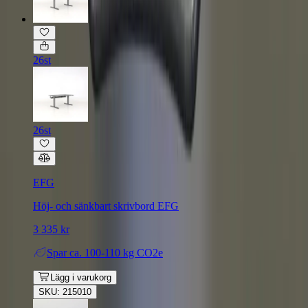
26st
26st
EFG
Höj- och sänkbart skrivbord EFG
3 335 kr
Spar
ca. 100-110 kg CO2e
Lägg i varukorg
SKU: 215010