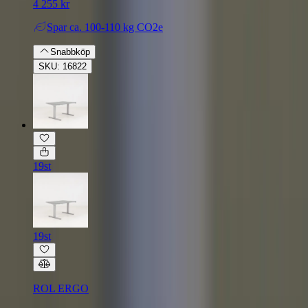
4 255 kr
Spar
ca. 100-110 kg CO2e
Snabbköp
SKU: 16822
19st
19st
ROL ERGO