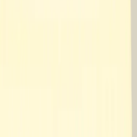
|
Företag
Privatkund
Produkter