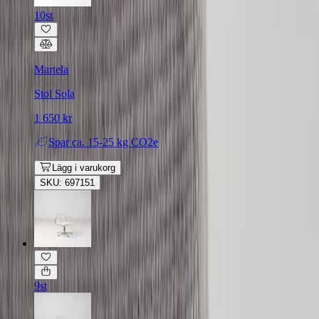
10st
Martela
Stol Sola
1 650 kr
Spar
ca. 15-25 kg CO2e
Lägg i varukorg
SKU: 697151
9st