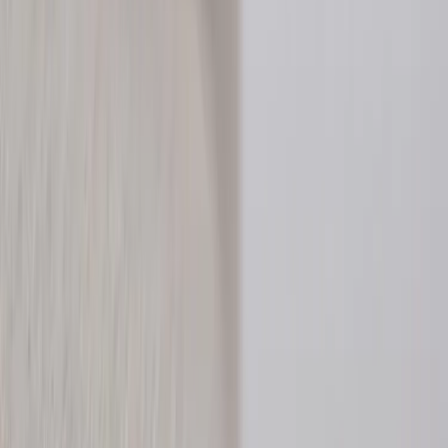
Inkommande
REA
Varumärken
Jämför