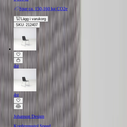
Spar
ca. 150-160 kg CO2e
Lägg i varukorg
SKU: 212407
4st
4st
Johanson Design
Konferensstol Speed