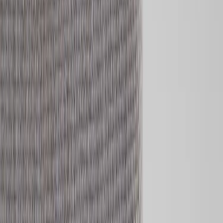
stabilitet och lång livslängd, och den genomtänkta designen gör den
lika relevant i offentliga miljöer som i mer privata sammanhang.
Klädseln är avtagbar, vilket förenklar både underhåll och framtida
uppdateringar, något som gör konferensstol Anna till ett hållbart val
över tid. Benen finns i både svart utförande och trä, vilket ger
flexibilitet att anpassa uttrycket – från mer grafiskt och modernt till
varmt och naturligt. Med sin balanserade kombination av komfort,
kvalitet och flexibilitet är Anna ett självklart val för miljöer där
design och funktion samverkar.
Specifikationer
Möbelskick
: 4
Fint skick
Typ:
Begagnad
Läs mer om skickbedömning