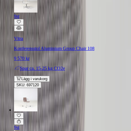
9st
Vitra
Konferensstol Aluminium Group Chair 108
9 570 kr
Spar
ca. 15-25 kg CO2e
Lägg i varukorg
SKU: 697120
9st