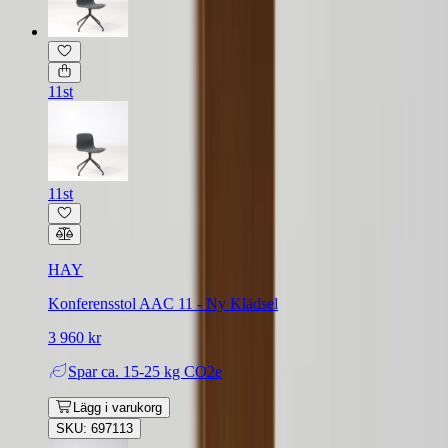
11st
11st
HAY
Konferensstol AAC 11 - Ny Klädsel
3 960 kr
Spar
ca. 15-25 kg CO2e
Lägg i varukorg
SKU: 697113