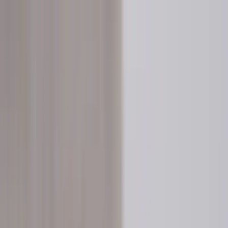
Hoppa till innehåll
Just nu: Fri Frakt på online order över 5000kr*
Sök produkter
Produkter