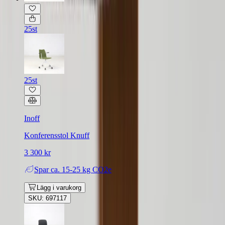
25st
25st
Inoff
Konferensstol Knuff
3 300 kr
Spar
ca. 15-25 kg CO2e
Lägg i varukorg
SKU: 697117