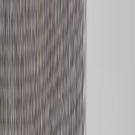
ANDREU WORLD
Konferensstol Anna
SKU:
216983
Spara
Jämför
Färg
Trä ben
Köp
Hyr
2 750 kr
exkl. moms
Hyr från
55 kr
/mån