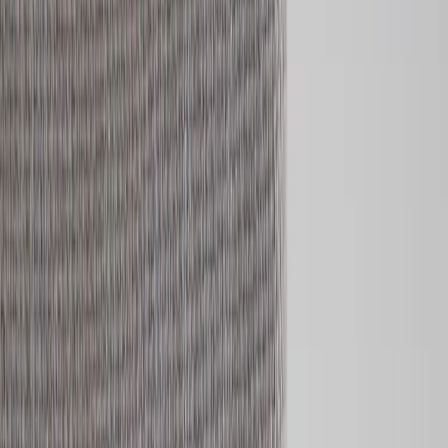
8
i lager
(få kvar)
Leverans 3-7 arbetsdagar med express leverans
−
1
+
Lägg till i varukorg
Den här produkten sparar:
ca. 15-25 kg CO2e
Prisgaranti
Levereras till hela Sverige
3 års funktionsgaranti
Produktbeskrivning
Konferensstol Anna är en stilren och tidlös stol som ger hög
komfort. Den helklädda sitsen och ryggen ger en mjuk och
ombonad känsla, samtidigt som den rena siluetten gör stolen lätt att
integrera i allt från kontor och mötesrum till lounge- och projektytor.
Stolen är uppbyggd med en stomme i massivt bokträ vilket ger både