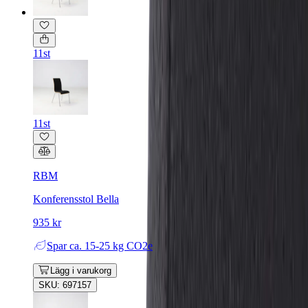
11st
11st
RBM
Konferensstol Bella
935 kr
Spar
ca. 15-25 kg CO2e
Lägg i varukorg
SKU: 697157