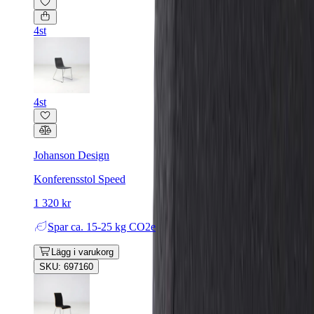
4st
4st
Johanson Design
Konferensstol Speed
1 320 kr
Spar
ca. 15-25 kg CO2e
Lägg i varukorg
SKU: 697160