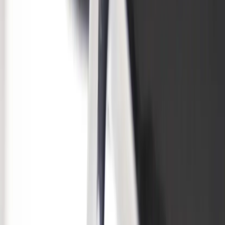
Produkter
Om oss
Vårt hållbarhetsarbete
Hitta hit
REA
Artiklar
Kontakta oss
Kontakta oss
Rafz Cirkulära Interiörer
Organisationsnummer: 559075-7182
Stora Benhamra 186 97 Brottby Stockholm
Telefon: 08-800100
E-post: info@rafz.se
Sälja möbler: inkop@rafz.se
Öppettider: Vardagar 08.00 – 17.00 Lunchstängt 12.00 -
13.00