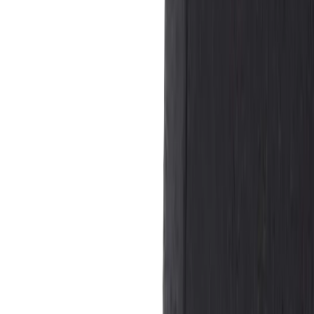
Inkommande
REA
Varumärken
Jämför