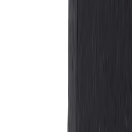
|
Företag
Privatkund
Tillbaka
Hem
/
Konferensstol Bond