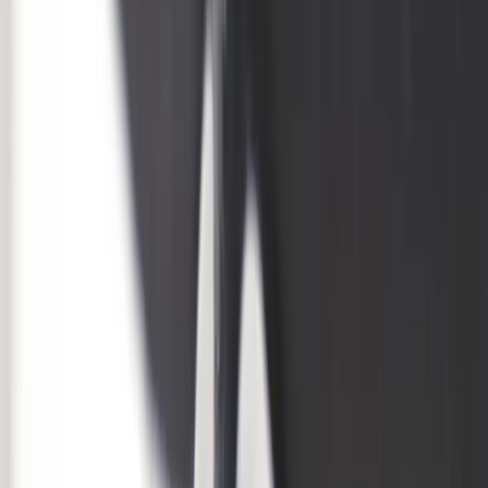
Rafz
Vi erbjuder företag och privatpersoner ett prisvärt och miljövänligt
sätt att köpa och sälja återbrukade möbler på. Med vår breda
kompetens inom logistik, design och miljö skräddarsyr vi kompletta
lösningar där vi köper och källsorterar era begagnade möbler,
inreder och behovsanpassar nya kontorslokaler och optimerar
befintliga kontorsytor.
Läs mer
Kundservice
Logga in
Kundtjänst
Köpvillkor
Hyresvillkor
Personuppgifter
Vanliga frågor
Användarvillkor
Handla på Rafz