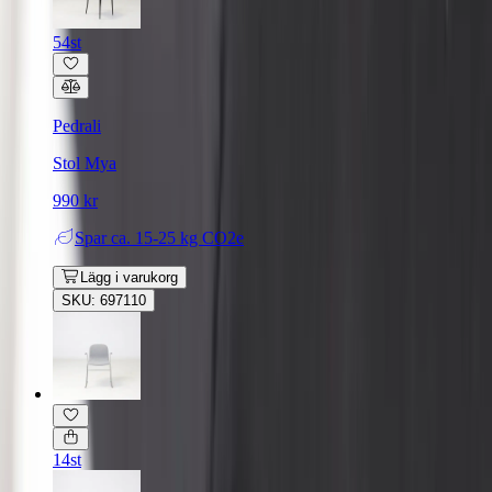
54st
Pedrali
Stol Mya
990 kr
Spar
ca. 15-25 kg CO2e
Lägg i varukorg
SKU: 697110
14st