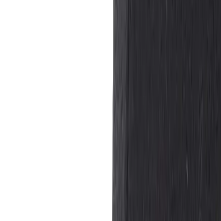
Offecct
Konferensstol Bond
SKU:
216237
Spara
(
2
)
Jämför
Köp
Hyr
1 100 kr
exkl. moms
Hyr från
22 kr
/mån
16
i lager
Leverans 3-7 arbetsdagar med express leverans