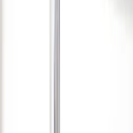
Land/region
Sweden (SEK kr)
Språk
Svenska
English
©
2023-2026
Rafz
.
Alla rättigheter förbehållna.
Vi använder cookies