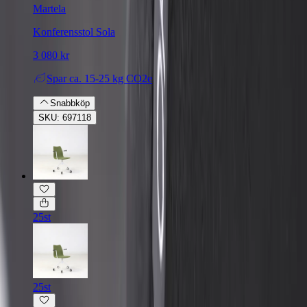
Martela
Konferensstol Sola
3 080 kr
Spar
ca. 15-25 kg CO2e
Snabbköp
SKU: 697118
25st
25st