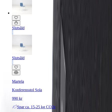
Slutsåld
Slutsåld
Martela
Konferensstol Sola
990 kr
Spar
ca. 15-25 kg CO2e