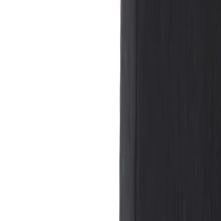
Inkommande
REA
Varumärken
Jämför