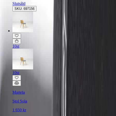
Slutsåld
SKU: 697156
10st
10st
Martela
Stol Sola
1 650 kr