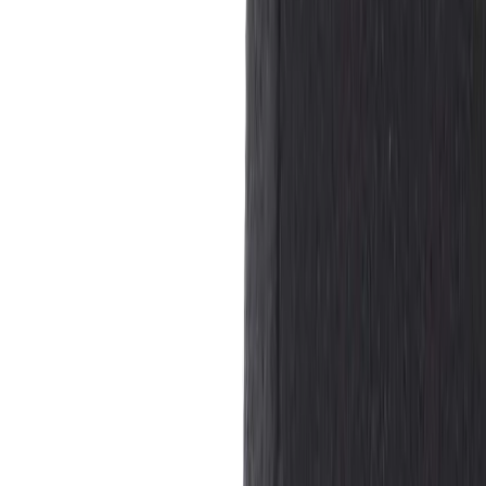
−
1
+
Lägg till i varukorg
Den här produkten sparar:
ca. 15-25 kg CO2e
Prisgaranti
Levereras till hela Sverige
3 års funktionsgaranti
Produktbeskrivning
Stol Bond är en stilren och modern stol med ett minimalistiskt
uttryck, perfekt för såväl konferensrum som matsalsmiljöer eller
caféytor. Den formsprutade sitsen i svart ger ett rent och tidlöst
intryck samtidigt som den erbjuder god sittkomfort tack vare sin lätt
böjda rygg och sits.
Underredet i kromat stål bidrar med en elegant kontrast och ger
stolen ett lätt och luftigt uttryck, samtidigt som det säkerställer
stabilitet och hållbarhet vid daglig användning. Den smäckra
designen gör att stolen enkelt kan kombineras med olika typer av