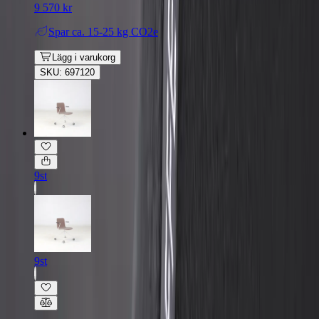
9 570 kr
Spar
ca. 15-25 kg CO2e
Lägg i varukorg
SKU: 697120
9st
9st