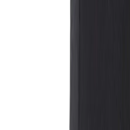
|
Företag
Privatkund
Produkter