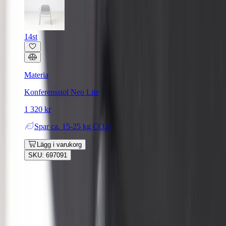
14st
Materia
Konferensstol Neo Lite
1 320 kr
Spar
ca. 15-25 kg CO2e
Lägg i varukorg
SKU: 697091