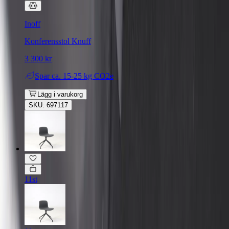
Inoff
Konferensstol Knuff
3 300 kr
Spar
ca. 15-25 kg CO2e
Lägg i varukorg
SKU: 697117
11st