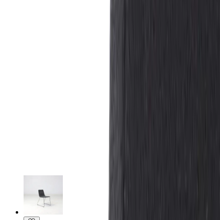
bord och inredningsstilar.
Specifikationer
Möbelskick
: 4
Fint skick
Typ:
Begagnad
Läs mer om skickbedömning
Relaterade produkter