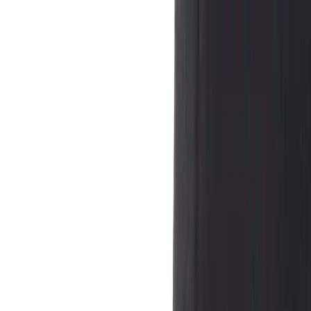
Hoppa till innehåll
Just nu: Fri Frakt på online order över 5000kr*
Sök produkter
Produkter