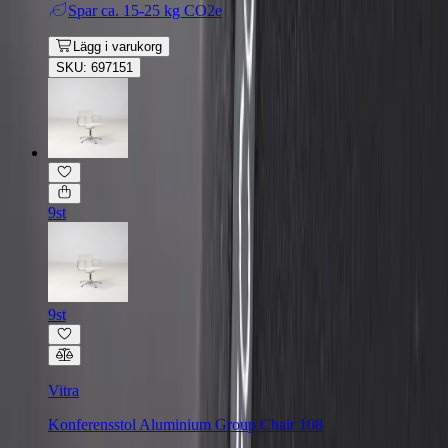
Spar
ca. 15-25 kg CO2e
Lägg i varukorg
SKU: 697151
9st
9st
Vitra
Konferensstol Aluminium Group Chair 108