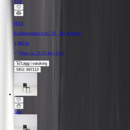
11st
HAY
Konferensstol AAC 11 - Ny Klädsel
3 960 kr
Spar
ca. 15-25 kg CO2e
Lägg i varukorg
SKU: 697113
54st