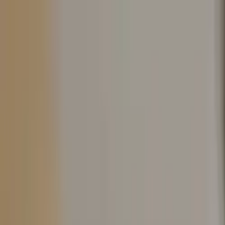
Hoppa till innehåll
Just nu: Fri Frakt på online order över 5000kr*
Sök produkter
Produkter