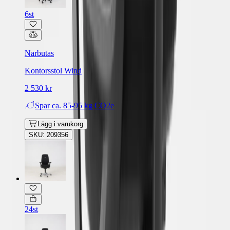
6st
Narbutas
Kontorsstol Wind
2 530 kr
Spar
ca. 85-95 kg CO2e
Lägg i varukorg
SKU: 209356
24st