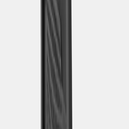
−
1
+
Lägg till i varukorg
Den här produkten sparar:
ca. 85-95 kg CO2e
Prisgaranti
Levereras till hela Sverige
3 års funktionsgaranti
Produktbeskrivning
Kontorsstol Key Go är en stilren och ergonomisk kontorsstol som
kombinerar hög komfort med ett lätt och modernt formspråk. Med
sina mjuka, dynamiska linjer och luftiga design passar den lika bra i
det moderna kontoret som i hemmamiljö. Stolen är utrustad med ett
avancerat synkroniserat gungmekanism som låter rygg och sits röra
sig i harmoni, vilket ger en naturlig och ergonomisk sittställning
under hela arbetsdagen. Det justerbara svankstödet säkerställer
optimal avlastning för ryggen, medan de höj- och anpassningsbara
funktionerna gör det enkelt att ställa in stolen efter användaren.