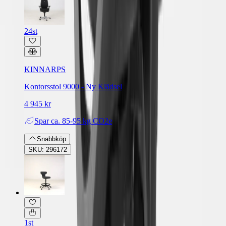
24st
KINNARPS
Kontorsstol 9000 - Ny Klädsel
4 945 kr
Spar
ca. 85-95 kg CO2e
Snabbköp
SKU: 296172
1st