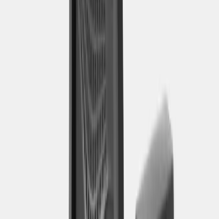
Ryggstödet är klätt i ett självbärande 3D-nätmaterial som inte bara
ger god ventilation utan även är brandsäkert, vilket gör stolen
särskilt lämplig för offentliga miljöer och arbetsplatser med höga
krav.
Key Go uppfyller dessutom europeisk ergonomistandard EN1335-
1:2020, vilket garanterar en arbetsstol anpassad för professionellt
bruk. En perfekt lösning för dig som söker en bekväm, hållbar och
estetiskt tilltalande arbetsstol oavsett om det gäller kontor,
projektmiljöer eller hemmakontor.
Specifikationer
Möbelskick
: 4
Fint skick
Typ:
Begagnad
Kommentar från ansvarig möbelbesiktare: