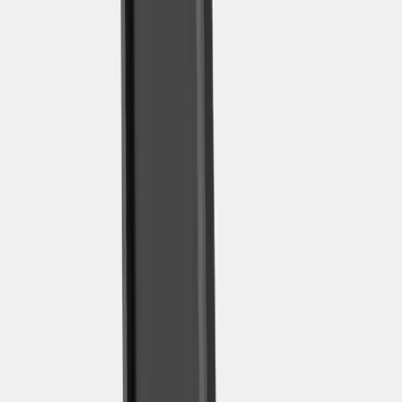
Inkommande
REA
Varumärken
Jämför