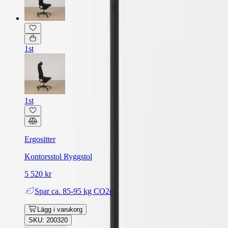
1st
1st
Ergositter
Kontorsstol Ryggstol
5 520 kr
Spar
ca. 85-95 kg CO2e
Lägg i varukorg
SKU: 200320