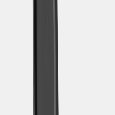
|
Företag
Privatkund
Produkter