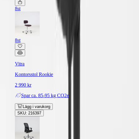
8st
8st
Vitra
Kontorsstol Rookie
2 990 kr
Spar
ca. 85-95 kg CO2e
Lägg i varukorg
SKU: 216397