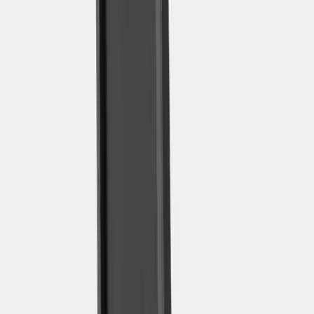
|
Företag
Privatkund
Tillbaka
Hem
/
Kontorsstol Key Go