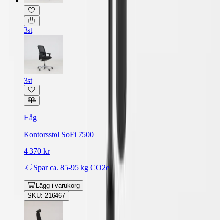
3st
3st
Håg
Kontorsstol SoFi 7500
4 370 kr
Spar
ca. 85-95 kg CO2e
Lägg i varukorg
SKU: 216467