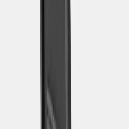
KASTEL
Kontorsstol Key Go
SKU:
219416
Spara
Jämför
Köp
Hyr
2 185 kr
exkl. moms
Hyr från
44 kr
/mån
444
i lager
Leverans 3-7 arbetsdagar med express leverans