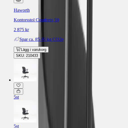
Haworth
Kontorsstol Comforto 59
2 875 kr
Spar
ca. 85-95 kg CO2e
Lägg i varukorg
SKU: 210433
5st
5st