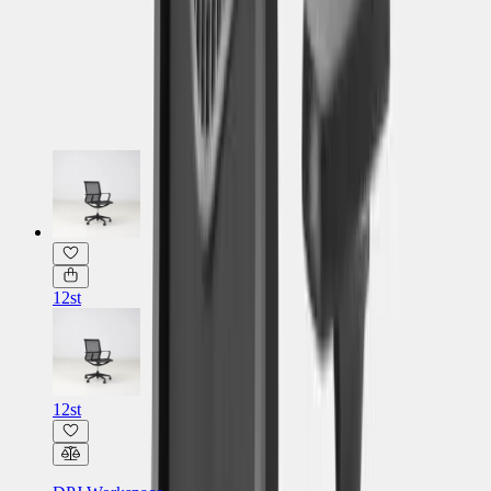
Produkten är i nyskick
Läs mer om skickbedömning
Relaterade produkter
12st
12st