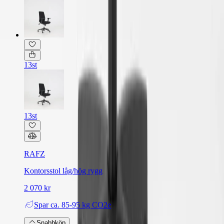
13st
13st
RAFZ
Kontorsstol låg/hög rygg
2 070 kr
Spar
ca. 85-95 kg CO2e
Snabbköp