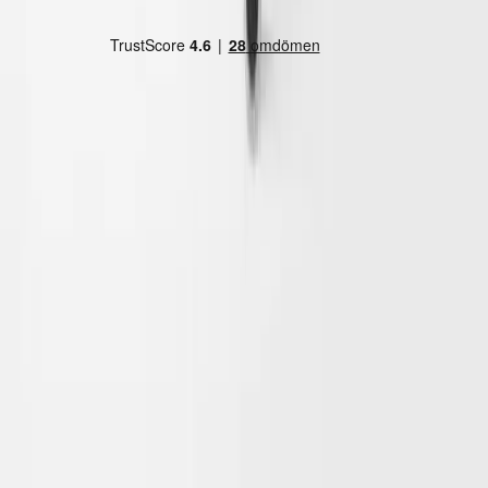
Land/region
Sweden (SEK kr)
Språk
Svenska
English