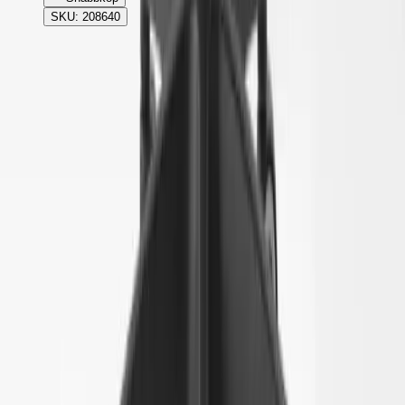
SKU: 208640
Rafz
Vi erbjuder företag och privatpersoner ett prisvärt och miljövänligt
sätt att köpa och sälja återbrukade möbler på. Med vår breda
kompetens inom logistik, design och miljö skräddarsyr vi kompletta
lösningar där vi köper och källsorterar era begagnade möbler,
inreder och behovsanpassar nya kontorslokaler och optimerar
befintliga kontorsytor.
Läs mer
Kundservice
Logga in
Kundtjänst