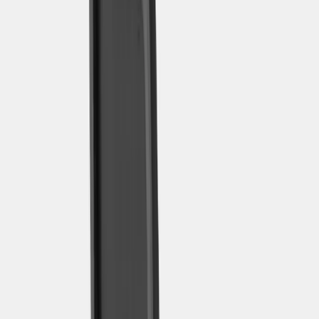
Inkommande
REA
Varumärken
Jämför