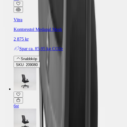
Vitra
Kontorsstol Medapal Mesh
2 875 kr
Spar
ca. 85-95 kg CO2e
Snabbköp
SKU: 209080
6st