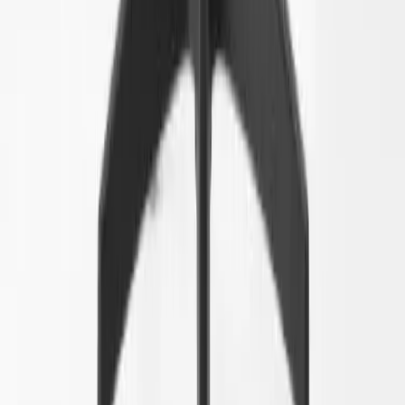
Köpvillkor
Hyresvillkor
Personuppgifter
Vanliga frågor
Användarvillkor
Handla på Rafz
Produkter
Om oss
Vårt hållbarhetsarbete
Hitta hit
REA
Artiklar
Kontakta oss
Kontakta oss
Rafz Cirkulära Interiörer
Organisationsnummer: 559075-7182
Stora Benhamra 186 97 Brottby Stockholm
Telefon: 08-800100
E-post: info@rafz.se
Sälja möbler: inkop@rafz.se