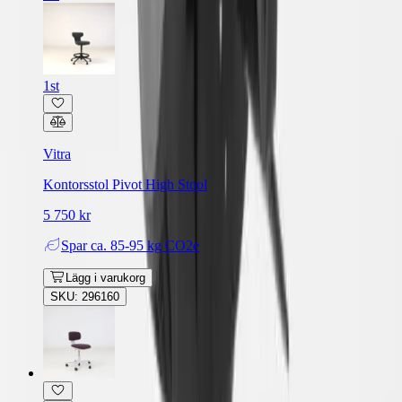
1st
Vitra
Kontorsstol Pivot High Stool
5 750 kr
Spar
ca. 85-95 kg CO2e
Lägg i varukorg
SKU: 296160