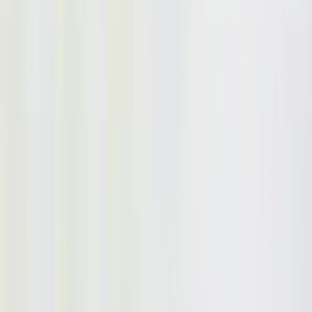
|
Företag
Privatkund
Produkter