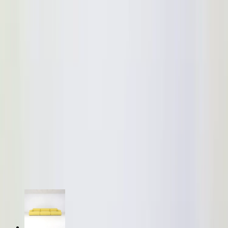
kombinerar skönhet med komfort vilket gör dessa till det självklara
valet i receptionen, vardagsrummet och loungen. Randig klädsel i
ljuslila, tillgänglig i två olika storlekar som tillsammans skapar en
rymlig soffgrupp. Finns i fler färger, se dessa
här
Specifikationer
Möbelskick
: 4
Fint skick
Läs mer om skickbedömning
Relaterade produkter