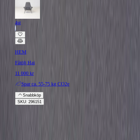
4st
HEM
Fåtölj Hai
11 000 kr
Spar
ca. 55-75 kg CO2e
Snabbköp
SKU: 296151