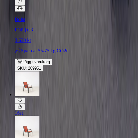
Bolia
Fåtölj C3
3 630 kr
Spar
ca. 55-75 kg CO2e
Lägg i varukorg
SKU: 209951
16st