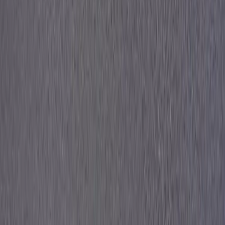
Produkter
Om oss
Vårt hållbarhetsarbete
Hitta hit
REA
Artiklar
Kontakta oss
Kontakta oss
Rafz Cirkulära Interiörer
Organisationsnummer: 559075-7182
Stora Benhamra 186 97 Brottby Stockholm
Telefon: 08-800100
E-post: info@rafz.se
Sälja möbler: inkop@rafz.se
Öppettider: Vardagar 08.00 – 17.00 Lunchstängt 12.00 -
13.00