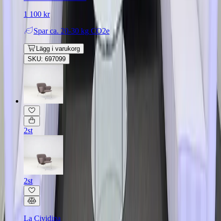
1 100 kr
Spar
ca. 20-30 kg CO2e
Lägg i varukorg
SKU: 697099
2st
2st
La Cividina