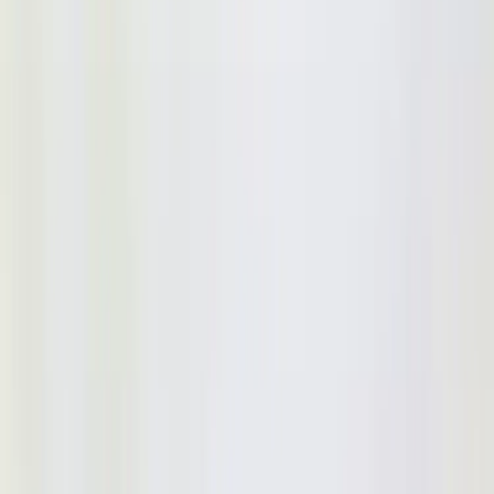
|
Företag
Privatkund
Tillbaka
Hem
/
Soffa Modern Line