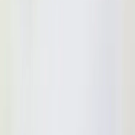
2
i lager
(
6
totalt)
(få kvar)
Leverans 3-7 arbetsdagar med express leverans
−
1
+
Lägg till i varukorg
Den här produkten sparar:
ca. 290-310 kg CO2e
Prisgaranti
Levereras till hela Sverige
3 års funktionsgaranti
Produktbeskrivning
Dessa eleganta randiga soffor i serien Modern Line av Gubi är
designad av Greta M. Grossman år 1949. Gubi grundades i
Danmark av makarna Gubi och Lisbeth Olsen. Det minimalistiska
formspråket gör soffan tidlös och dess design har en tydlig koppling
till Gretas bakgrund inom skandinavisk möbeldesign. Modern Line