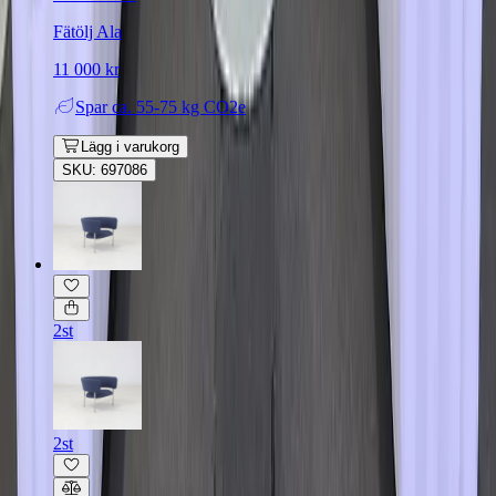
Fätölj Ala
11 000 kr
Spar
ca. 55-75 kg CO2e
Lägg i varukorg
SKU: 697086
2st
2st