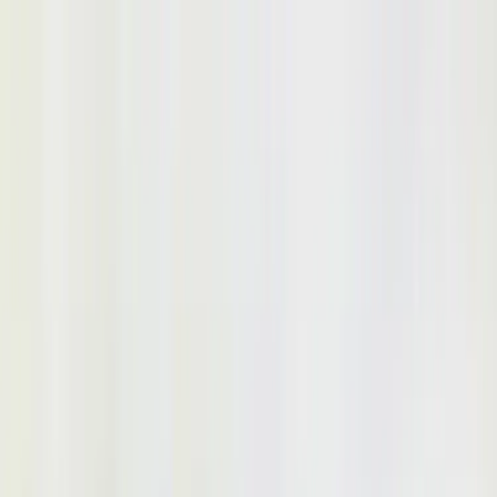
Hoppa till innehåll
Just nu: Fri Frakt på online order över 5000kr*
Sök produkter
Produkter