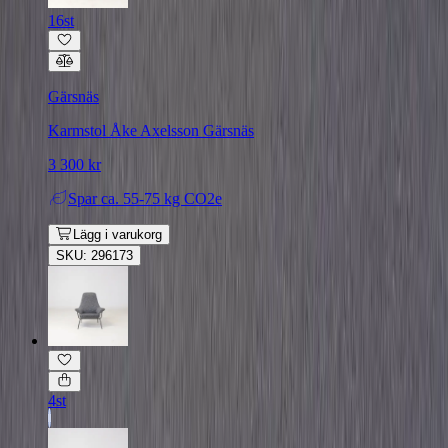
16st
Gärsnäs
Karmstol Åke Axelsson Gärsnäs
3 300 kr
Spar
ca. 55-75 kg CO2e
Lägg i varukorg
SKU: 296173
4st