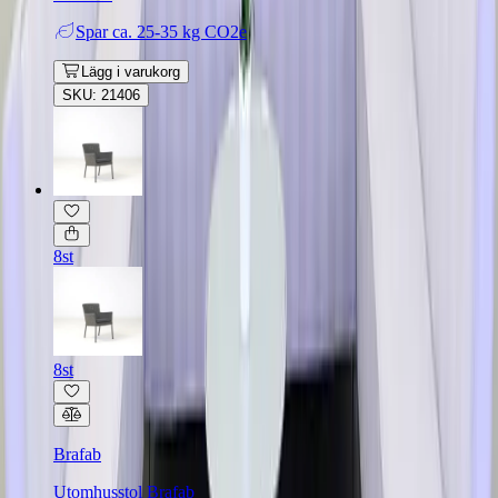
Spar
ca. 25-35 kg CO2e
Lägg i varukorg
SKU: 21406
8st
8st
Brafab
Utomhusstol Brafab