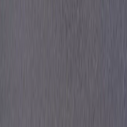
Land/region
Sweden (SEK kr)
Språk
Svenska
English
©
2023-2026
Rafz
.
Alla rättigheter förbehållna.