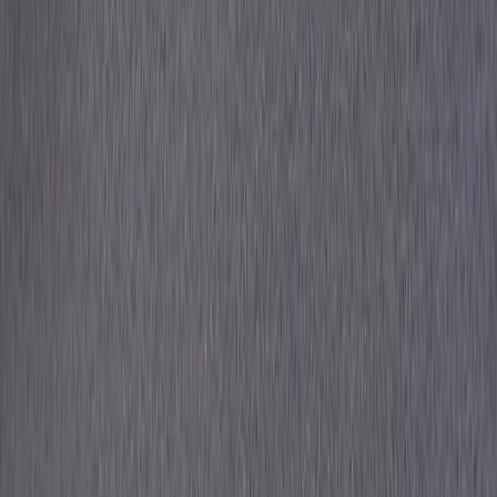
Rafz
Vi erbjuder företag och privatpersoner ett prisvärt och miljövänligt
sätt att köpa och sälja återbrukade möbler på. Med vår breda
kompetens inom logistik, design och miljö skräddarsyr vi kompletta
lösningar där vi köper och källsorterar era begagnade möbler,
inreder och behovsanpassar nya kontorslokaler och optimerar
befintliga kontorsytor.
Läs mer
Kundservice
Logga in
Kundtjänst
Köpvillkor
Hyresvillkor
Personuppgifter
Vanliga frågor
Användarvillkor
Handla på Rafz