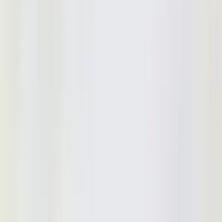
GUBI
Soffa Modern Line
SKU:
17790
Spara
Jämför
Storlek
180 cm
Köp
Hyr
20 900 kr
exkl. moms
Hyr från
418 kr
/mån