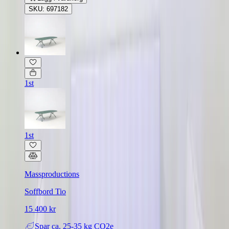
SKU: 697182
1st
1st
Massproductions
Soffbord Tio
15 400 kr
Spar
ca. 25-35 kg CO2e