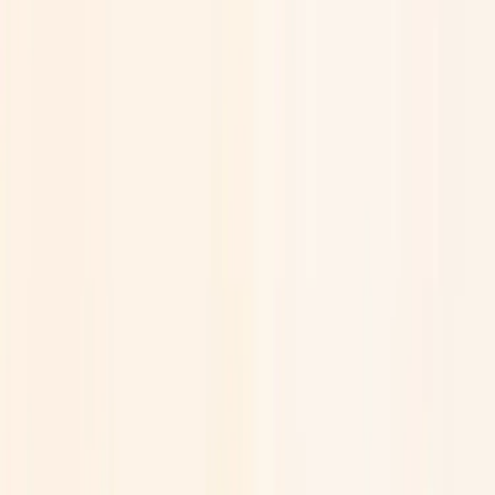
Språk
Svenska
English
©
2023-2026
Rafz
.
Alla rättigheter förbehållna.
Vi använder cookies
Vi använder cookies för att förbättra din upplevelse, analysera trafik
och visa relevanta annonser. Du kan välja vilka kategorier du
godkänner.
Läs vår personuppgiftspolicy.