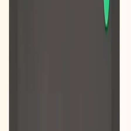
|
Företag
Privatkund
Tillbaka
Hem
/
Ny Ståmatta Easy