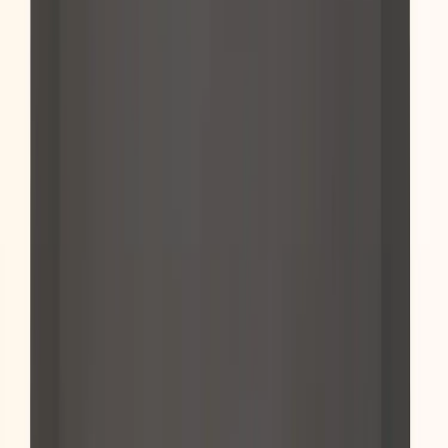
−
1
+
Lägg till i varukorg
Den här produkten sparar:
ca. 145-155 kg CO2e
Prisgaranti
Levereras till hela Sverige
3 års funktionsgaranti
Produktbeskrivning
Denna ergonomiska ståmattan är anpassad för dig som står på
arbetet vid exempelvis ett höj- och sänkbart skrivbord. Mattan är
tillverkad i mjuk polyuretan och underlättar för en kropp som står
många timmar om dagen där ofta knä och rygg tar skada. En
ståmatta är ett optimalt komplement till den traditionella
arbetsplatsen då varierad arbetsposition främjar den fysiska hälsan
och ökar koncentrationsförmågan, vilket även är ergonomiskt
fördelaktigt.