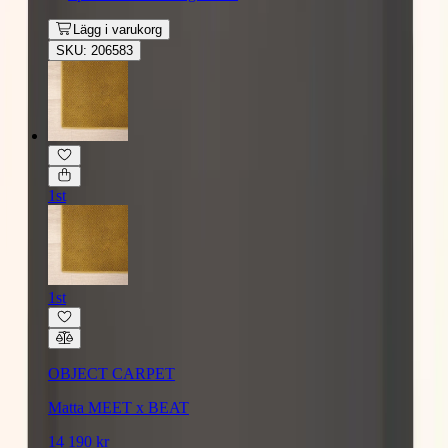
Lägg i varukorg
SKU: 206583
1st
1st
OBJECT CARPET
Matta MEET x BEAT
14 190 kr