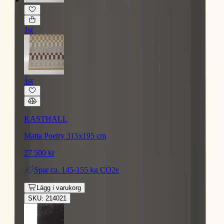
1st
1st
KASTHALL
Matta Poetry 315x195 cm
27 500 kr
Spar
ca. 145-155 kg CO2e
Lägg i varukorg
SKU: 214021