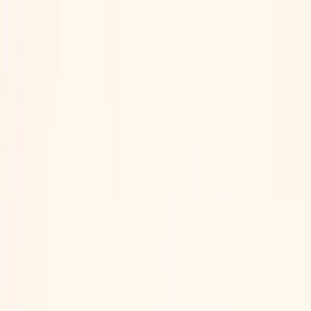
Hoppa till innehåll
Just nu: Fri Frakt på online order över 5000kr*
Sök produkter
Produkter