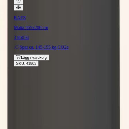
RAFZ
Matta 555x200 cm
3 850 kr
Spar
ca. 145-155 kg CO2e
Lägg i varukorg
SKU: 41903
Rafz
Vi erbjuder företag och privatpersoner ett prisvärt och miljövänligt
sätt att köpa och sälja återbrukade möbler på. Med vår breda