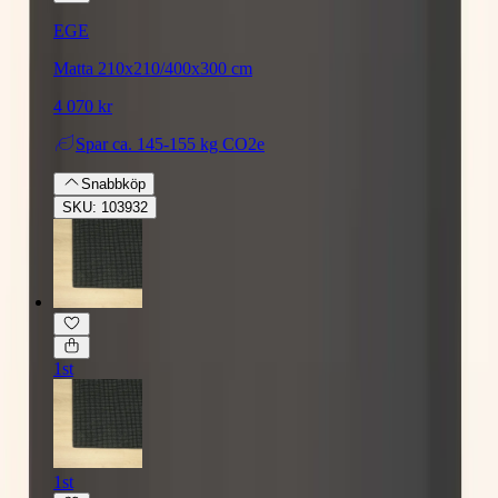
EGE
Matta 210x210/400x300 cm
4 070 kr
Spar
ca. 145-155 kg CO2e
Snabbköp
SKU: 103932
1st
1st