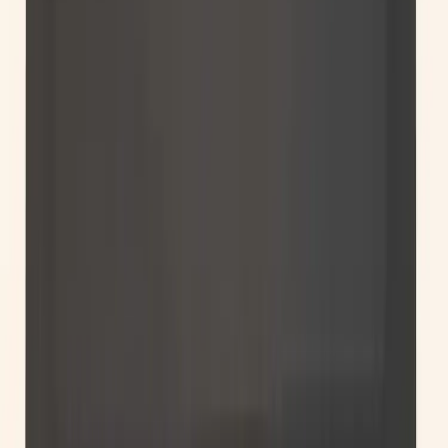
kompetens inom logistik, design och miljö skräddarsyr vi kompletta
lösningar där vi köper och källsorterar era begagnade möbler,
inreder och behovsanpassar nya kontorslokaler och optimerar
befintliga kontorsytor.
Läs mer
Kundservice
Logga in
Kundtjänst
Köpvillkor
Hyresvillkor
Personuppgifter
Vanliga frågor
Användarvillkor
Handla på Rafz
Produkter
Om oss
Vårt hållbarhetsarbete
Hitta hit
REA