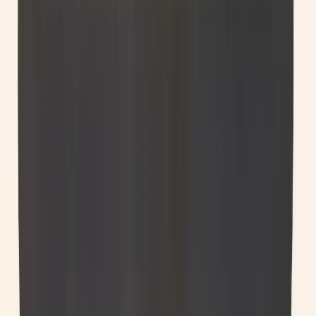
Artiklar
Kontakta oss
Kontakta oss
Rafz Cirkulära Interiörer
Organisationsnummer: 559075-7182
Stora Benhamra 186 97 Brottby Stockholm
Telefon: 08-800100
E-post: info@rafz.se
Sälja möbler: inkop@rafz.se
Öppettider: Vardagar 08.00 – 17.00 Lunchstängt 12.00 -
13.00