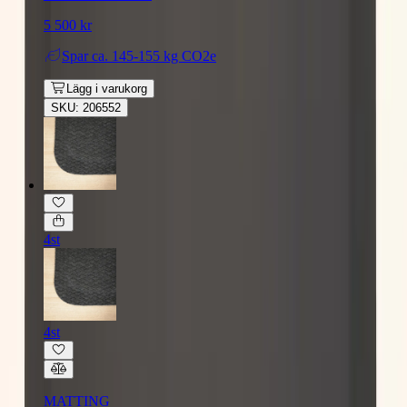
5 500 kr
Spar
ca. 145-155 kg CO2e
Lägg i varukorg
SKU: 206552
4st
4st
MATTING