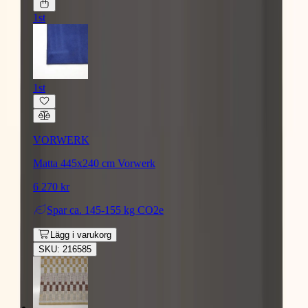
1st
1st
VORWERK
Matta 445x240 cm Vorwerk
6 270 kr
Spar
ca. 145-155 kg CO2e
Lägg i varukorg
SKU: 216585