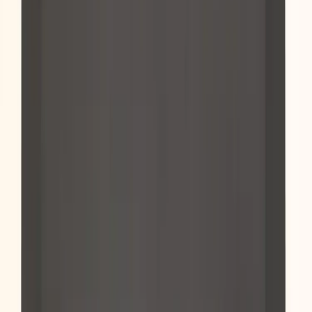
ERGOFF
Ny Ståmatta Easy
SKU:
13545
Spara
(
1
)
Jämför
Köp
Hyr
935 kr
exkl. moms
Hyr från
19 kr
/mån
41
i lager
Leverans 3-7 arbetsdagar med express leverans