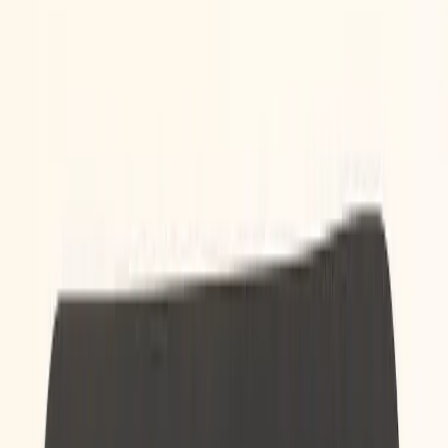
|
Företag
Privatkund
Produkter