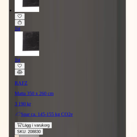
1st
1st
RAFZ
Matta 350 x 260 cm
3 190 kr
Spar
ca. 145-155 kg CO2e
Lägg i varukorg
SKU: 208830