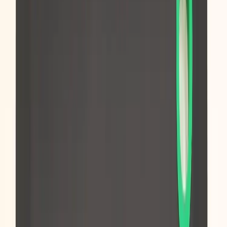
Inkommande
REA
Varumärken
Jämför