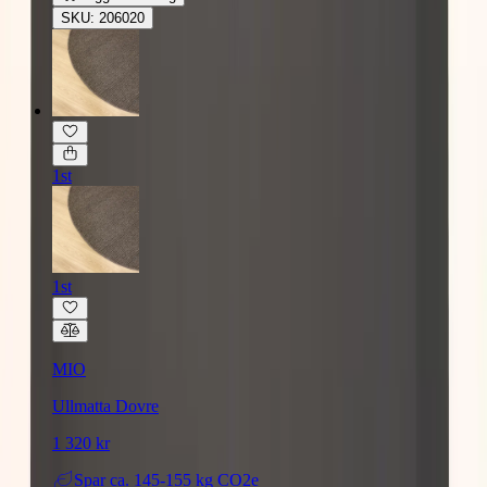
SKU: 206020
1st
1st
MIO
Ullmatta Dovre
1 320 kr
Spar
ca. 145-155 kg CO2e