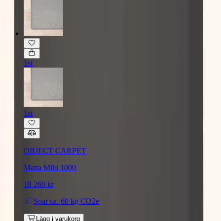
1st
1st
OBJECT CARPET
Matta Milo 1000
18 260 kr
Spar
ca. 60 kg CO2e
Lägg i varukorg