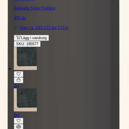
Ståmatta Yoga Fashion
495 kr
Spar
ca. 145-155 kg CO2e
Lägg i varukorg
SKU: 195577
2st
2st