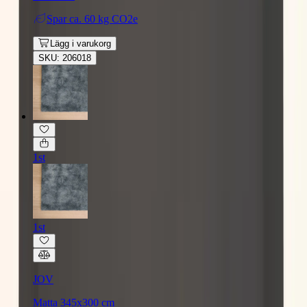
Spar
ca. 60 kg CO2e
Lägg i varukorg
SKU: 206018
1st
1st
JOV
Matta 345x300 cm