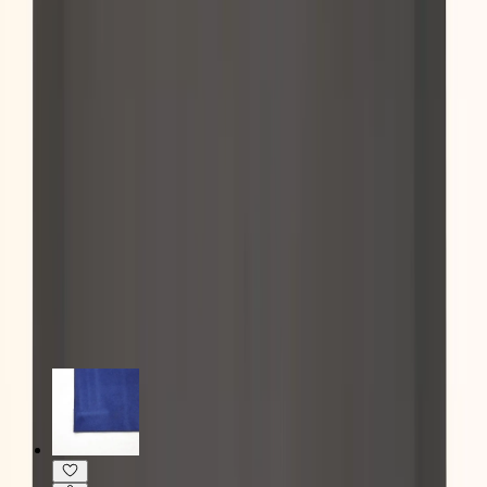
Specifikationer
Möbelskick
: 5
Fint skick
Kommentar från ansvarig möbelbesiktare:
Ståmattan är helt ny.
Läs mer om skickbedömning
Relaterade produkter