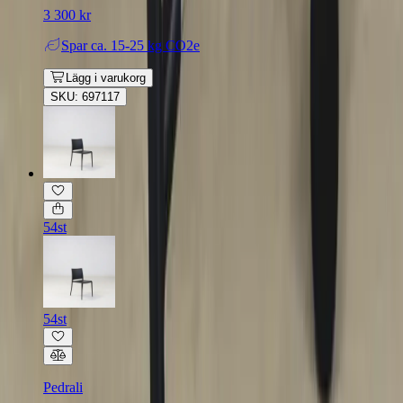
3 300 kr
Spar
ca. 15-25 kg CO2e
Lägg i varukorg
SKU: 697117
54st
54st
Pedrali