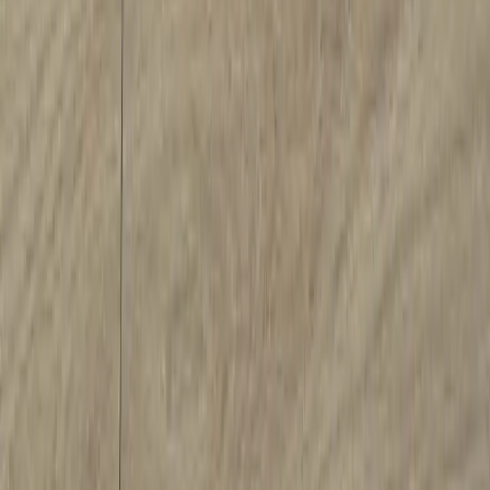
Land/region
Sweden (SEK kr)
Språk
Svenska
English
©
2023-2026
Rafz
.
Alla rättigheter förbehållna.
Vi använder cookies
Vi använder cookies för att förbättra din upplevelse, analysera trafik