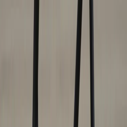
|
Företag
Privatkund
Produkter