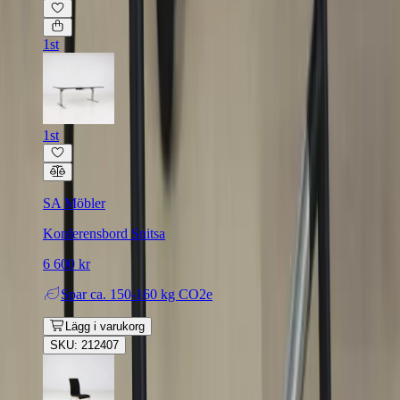
1st
1st
SA Möbler
Konferensbord Snitsa
6 600 kr
Spar
ca. 150-160 kg CO2e
Lägg i varukorg
SKU: 212407