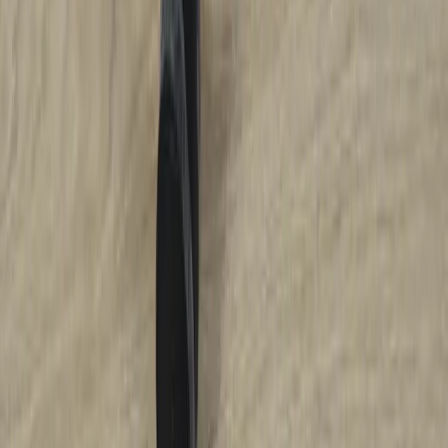
Vi erbjuder företag och privatpersoner ett prisvärt och miljövänligt
sätt att köpa och sälja återbrukade möbler på. Med vår breda
kompetens inom logistik, design och miljö skräddarsyr vi kompletta
lösningar där vi köper och källsorterar era begagnade möbler,
inreder och behovsanpassar nya kontorslokaler och optimerar
befintliga kontorsytor.
Läs mer
Kundservice
Logga in
Kundtjänst
Köpvillkor
Hyresvillkor
Personuppgifter
Vanliga frågor
Användarvillkor
Handla på Rafz
Produkter
Om oss