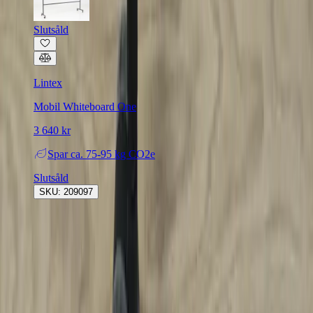
Slutsåld
Lintex
Mobil Whiteboard One
3 640 kr
Spar
ca. 75-95 kg CO2e
Slutsåld
SKU: 209097
Rafz