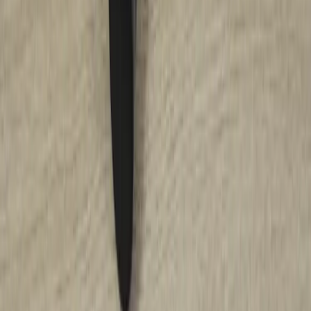
Vårt hållbarhetsarbete
Hitta hit
REA
Artiklar
Kontakta oss
Kontakta oss
Rafz Cirkulära Interiörer
Organisationsnummer: 559075-7182
Stora Benhamra 186 97 Brottby Stockholm
Telefon: 08-800100
E-post: info@rafz.se
Sälja möbler: inkop@rafz.se
Öppettider: Vardagar 08.00 – 17.00 Lunchstängt 12.00 -
13.00