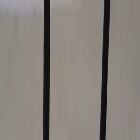
Hoppa till innehåll
Just nu: Fri Frakt på online order över 5000kr*
Sök produkter
Produkter