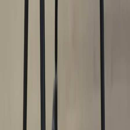
−
1
+
Lägg till i varukorg
Den här produkten sparar:
ca. 15-25 kg CO2e
Prisgaranti
Levereras till hela Sverige
3 års funktionsgaranti
Godkänd enligt Möbelfakta eller motsvarande
Produktbeskrivning
Skapa en dynamisk arbetsplats med en pall från Lammhults. Fyra
ben på hjul och en sits stoppad med polyuretanskum gör tillsammans
med pallens grafiska uttryck att ADD Move Stool passar in i miljöer
där man eftersträvar företagsamhet och framåtanda. Det är den
prisbelönta Anya Sebton som designat ADD Move Stool, och det
som är särskilt utmärkande för hennes verk är att hon låter grafiska
former och funktionalitet samspela på ett enastående sätt. En