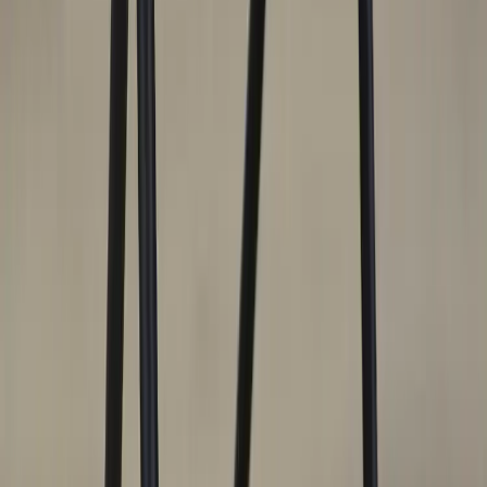
Inkommande
REA
Varumärken
Jämför