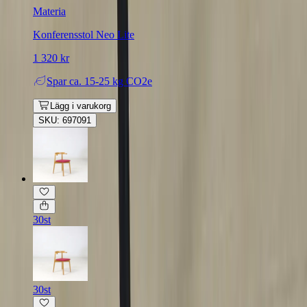
Materia
Konferensstol Neo Lite
1 320 kr
Spar
ca. 15-25 kg CO2e
Lägg i varukorg
SKU: 697091
30st
30st