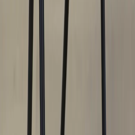
|
Företag
Privatkund
Tillbaka
Hem
/
Pall Add Move Stool 46