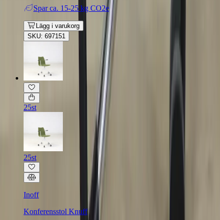
Spar
ca. 15-25 kg CO2e
Lägg i varukorg
SKU: 697151
25st
25st
Inoff
Konferensstol Knuff