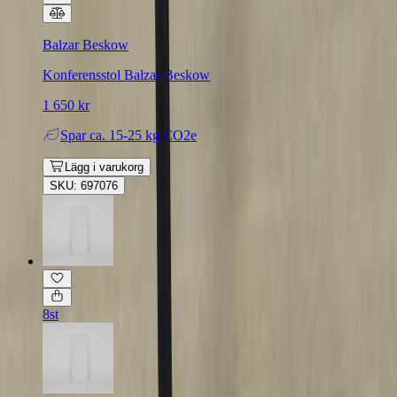
Balzar Beskow
Konferensstol Balzar Beskow
1 650 kr
Spar
ca. 15-25 kg CO2e
Lägg i varukorg
SKU: 697076
8st