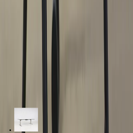
konferenspall utöver det vanliga helt enkelt. Denna i i brun klädsel
och svarta ben.
Specifikationer
Möbelskick
: 4
Fint skick
Typ:
Begagnad
Läs mer om skickbedömning
Relaterade produkter