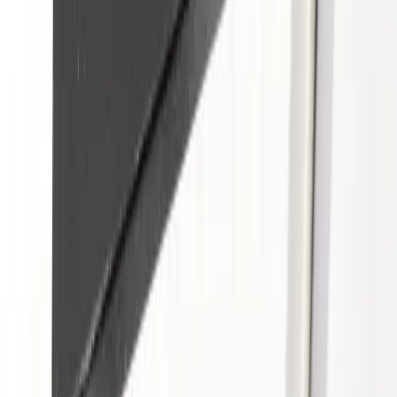
Artiklar
Kontakta oss
Kontakta oss
Rafz Cirkulära Interiörer
Organisationsnummer: 559075-7182
Stora Benhamra 186 97 Brottby Stockholm
Telefon: 08-800100
E-post: info@rafz.se
Sälja möbler: inkop@rafz.se
Öppettider: Vardagar 08.00 – 17.00 Lunchstängt 12.00 -
13.00