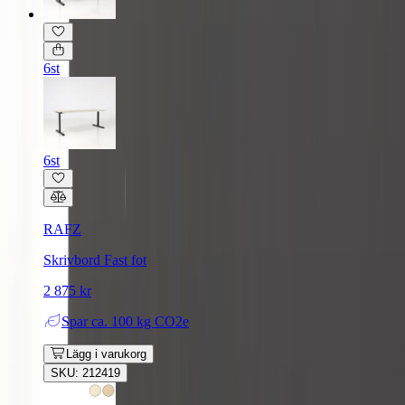
6st
6st
RAFZ
Skrivbord Fast fot
2 875 kr
Spar
ca. 100 kg CO2e
Lägg i varukorg
SKU: 212419