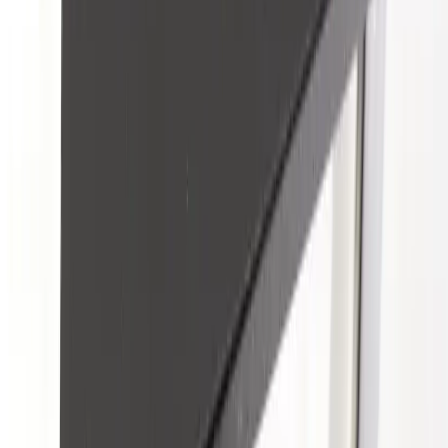
kompetens inom logistik, design och miljö skräddarsyr vi kompletta
lösningar där vi köper och källsorterar era begagnade möbler,
inreder och behovsanpassar nya kontorslokaler och optimerar
befintliga kontorsytor.
Läs mer
Kundservice
Logga in
Kundtjänst
Köpvillkor
Hyresvillkor
Personuppgifter
Vanliga frågor
Användarvillkor
Handla på Rafz
Produkter
Om oss
Vårt hållbarhetsarbete
Hitta hit
REA