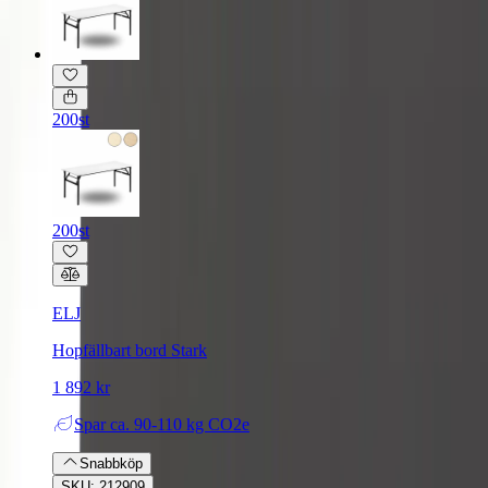
200st
200st
ELJ
Hopfällbart bord Stark
1 892 kr
Spar
ca. 90-110 kg CO2e
Snabbköp
SKU: 212909