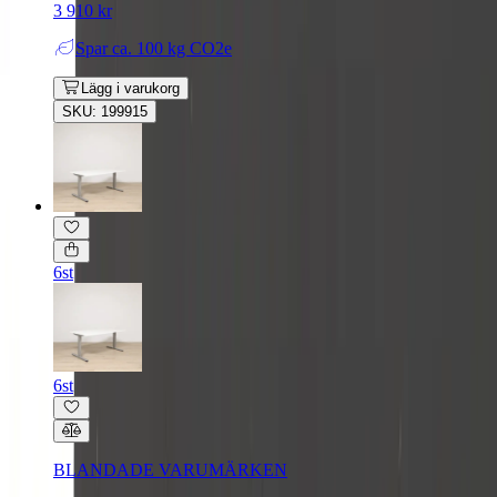
3 910 kr
Spar
ca. 100 kg CO2e
Lägg i varukorg
SKU: 199915
6st
6st
BLANDADE VARUMÄRKEN