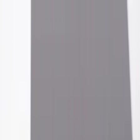
Hoppa till innehåll
Just nu: Fri Frakt på online order över 5000kr*
Sök produkter
Produkter