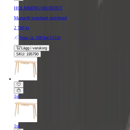
HOLMBERGSBORDET
Manuellt justerbart skrivbord
2 760 kr
Spar
ca. 100 kg CO2e
Lägg i varukorg
SKU: 195790
1st
1st