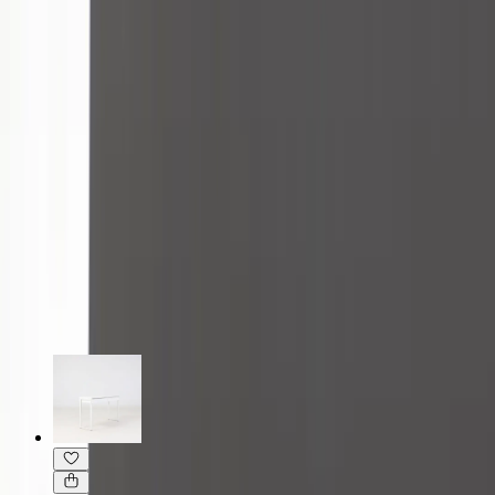
Specifikationer
Möbelskick
: 4
Fint skick
Typ:
Begagnad
Läs mer om skickbedömning
Relaterade produkter