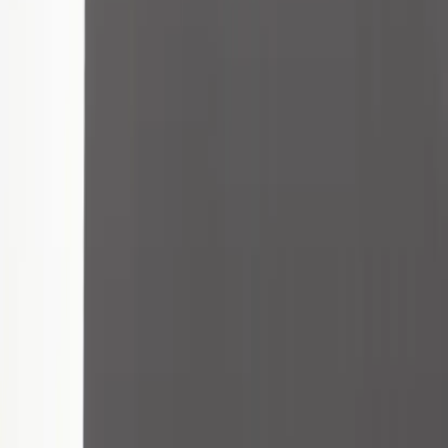
Balzar Beskow
Skrivbord B-52 120 cm
SKU:
218141
Spara
Jämför
Köp
Hyr
3 968 kr
exkl. moms
Hyr från
79 kr
/mån
4
i lager
(få kvar)
Leverans 3-7 arbetsdagar med express leverans