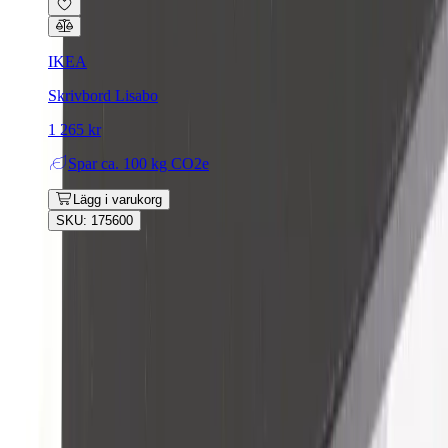
IKEA
Skrivbord Lisabo
1 265 kr
Spar
ca. 100 kg CO2e
Lägg i varukorg
SKU: 175600
Rafz
Vi erbjuder företag och privatpersoner ett prisvärt och miljövänligt
sätt att köpa och sälja återbrukade möbler på. Med vår breda