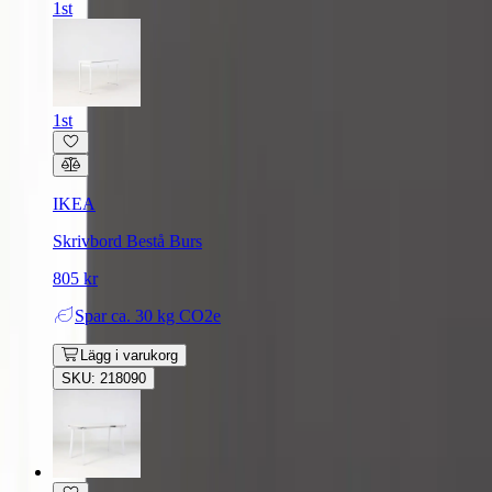
1st
1st
IKEA
Skrivbord Bestå Burs
805 kr
Spar
ca. 30 kg CO2e
Lägg i varukorg
SKU: 218090