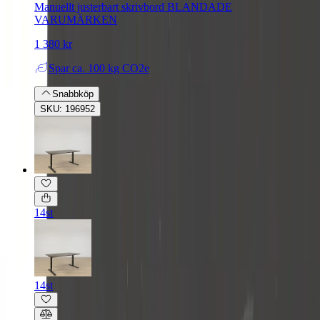
Manuellt justerbart skrivbord BLANDADE
VARUMÄRKEN
1 380 kr
Spar
ca. 100 kg CO2e
Snabbköp
SKU: 196952
14st
14st