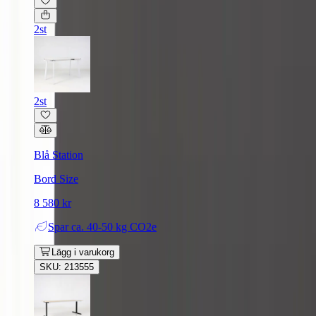
2st
2st
Blå Station
Bord Size
8 580 kr
Spar
ca. 40-50 kg CO2e
Lägg i varukorg
SKU: 213555