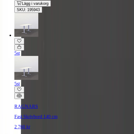
Lägg i varukorg
SKU: 195943
5st
5st
RAGNARS
Fast Skrivbord 140 cm
2 760 kr