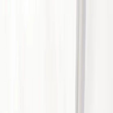
Språk
Svenska
English
©
2023-2026
Rafz
.
Alla rättigheter förbehållna.
Vi använder cookies
Vi använder cookies för att förbättra din upplevelse, analysera trafik
och visa relevanta annonser. Du kan välja vilka kategorier du
godkänner.
Läs vår personuppgiftspolicy.