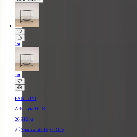
1st
1st
FANTONI
Arbetsyta HUB
26 910 kr
Spar
ca. 420 kg CO2e