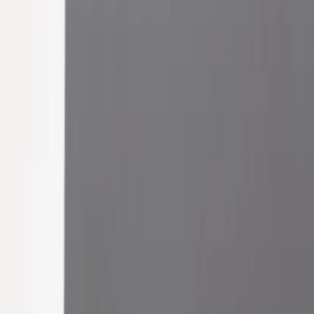
|
Företag
Privatkund
Produkter