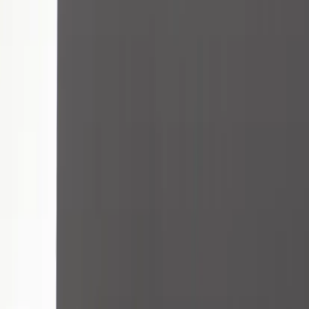
−
1
+
Lägg till i varukorg
Den här produkten sparar:
ca. 100 kg CO2e
Prisgaranti
Levereras till hela Sverige
3 års funktionsgaranti
Produktbeskrivning
Skrivbord B-52 från Balzar Beskow är ett högre bord med ett
stilrent och minimalistiskt uttryck som passar perfekt i moderna
kontorsmiljöer, mötesytor, loungeutrymmen eller som ståbord för
spontana möten. Den tunna svarta bordsskivan tillsammans med det
kromade stativet skapar en exklusiv och luftig känsla med tydlig
skandinavisk designkaraktär.
Den högre höjden gör bordet idealiskt för stående arbete eller sociala
ytor där man vill skapa en mer dynamisk arbetsmiljö.