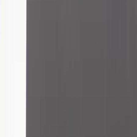
|
Företag
Privatkund
Tillbaka
Hem
/
Skrivbord B-52 120 cm