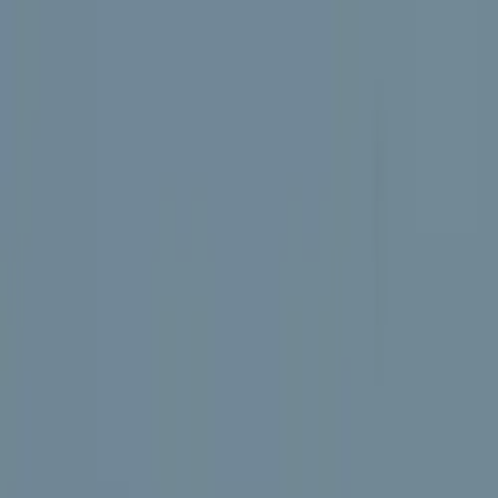
Hoppa till innehåll
Just nu: Fri Frakt på online order över 5000kr*
Sök produkter
Produkter