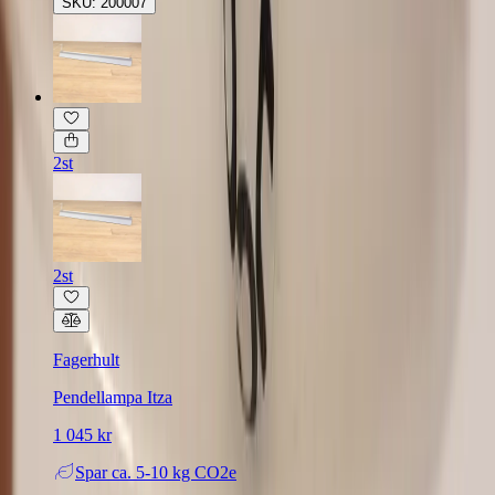
SKU: 200007
2st
2st
Fagerhult
Pendellampa Itza
1 045 kr
Spar
ca. 5-10 kg CO2e