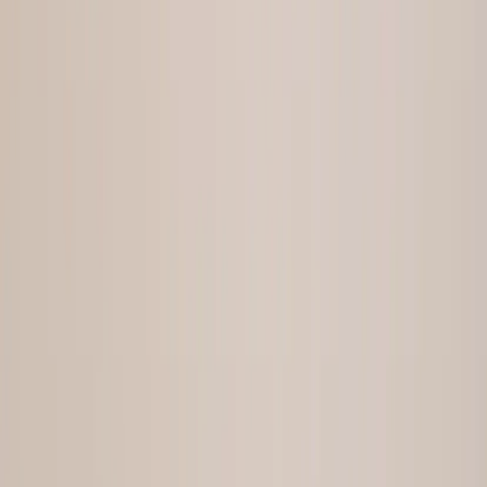
Sweden (SEK kr)
Språk
Svenska
English
©
2023-2026
Rafz
.
Alla rättigheter förbehållna.
Vi använder cookies
Vi använder cookies för att förbättra din upplevelse, analysera trafik
och visa relevanta annonser. Du kan välja vilka kategorier du
godkänner.
Läs vår personuppgiftspolicy.