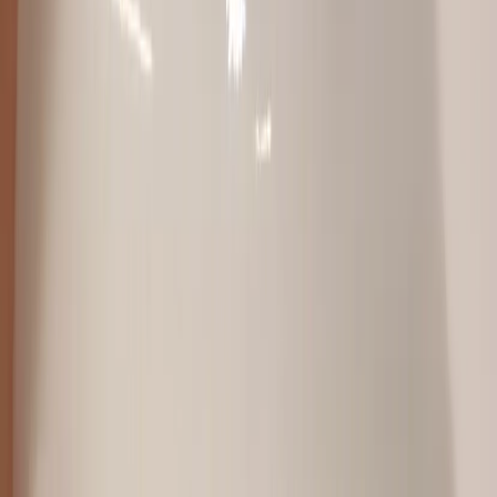
|
Företag
Privatkund
Tillbaka
Hem
/
Taklampa Modulo S22