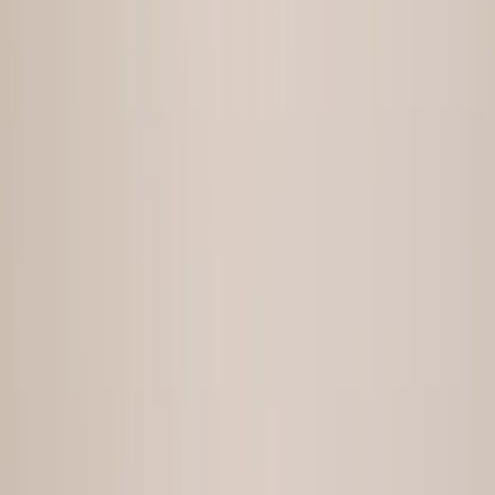
REA
Artiklar
Kontakta oss
Kontakta oss
Rafz Cirkulära Interiörer
Organisationsnummer: 559075-7182
Stora Benhamra 186 97 Brottby Stockholm
Telefon: 08-800100
E-post: info@rafz.se
Sälja möbler: inkop@rafz.se
Öppettider: Vardagar 08.00 – 17.00 Lunchstängt 12.00 -
13.00