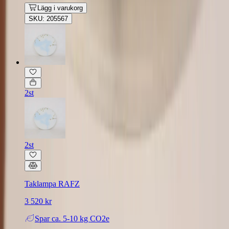
Lägg i varukorg
SKU: 205567
2st
2st
Taklampa RAFZ
3 520 kr
Spar
ca. 5-10 kg CO2e