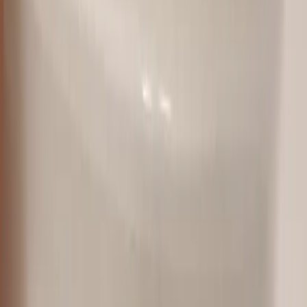
−
1
+
Lägg till i varukorg
Den här produkten sparar:
ca. 5-10 kg CO2e
Prisgaranti
Levereras till hela Sverige
3 års funktionsgaranti
Produktbeskrivning
Taklampa Modulo S22 från Leucos är en stilren pendellampa som
passar perfekt i både moderna och klassiska miljöer. Med sin unika
design och kompakta mått blir den ett diskret men ändå
iögonfallande inslag i rummet. Lampan har en höjd på 16 cm och en
diameter mellan 8 och 15 cm, vilket gör den flexibel att anpassa efter
olika behov och utrymmen.
Leucos är kända för sin noggranna hantverk och innovativa design,
vilket gör Modulo S22 till ett utmärkt val för den som söker en
kombination av funktion och stil. Lampans rena linjer och subtila