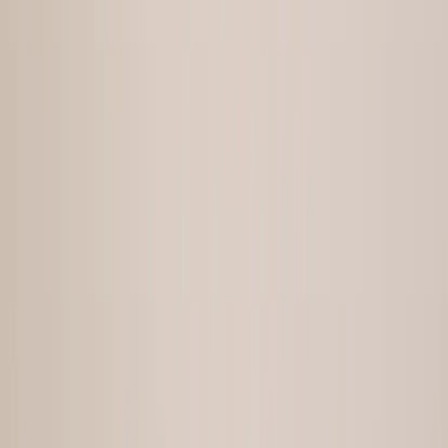
sätt att köpa och sälja återbrukade möbler på. Med vår breda
kompetens inom logistik, design och miljö skräddarsyr vi kompletta
lösningar där vi köper och källsorterar era begagnade möbler,
inreder och behovsanpassar nya kontorslokaler och optimerar
befintliga kontorsytor.
Läs mer
Kundservice
Logga in
Kundtjänst
Köpvillkor
Hyresvillkor
Personuppgifter
Vanliga frågor
Användarvillkor
Handla på Rafz
Produkter
Om oss
Vårt hållbarhetsarbete
Hitta hit