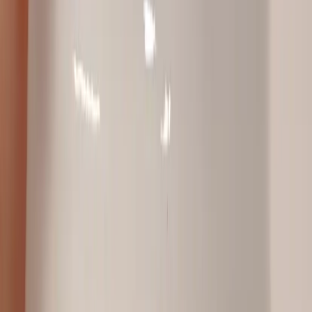
Inkommande
REA
Varumärken
Jämför