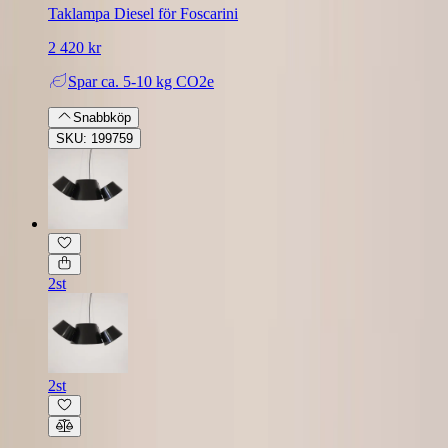
Taklampa Diesel för Foscarini
2 420 kr
Spar
ca. 5-10 kg CO2e
Snabbköp
SKU: 199759
2st
2st