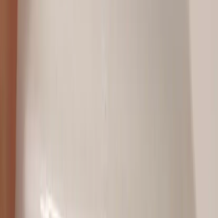
|
Företag
Privatkund
Produkter