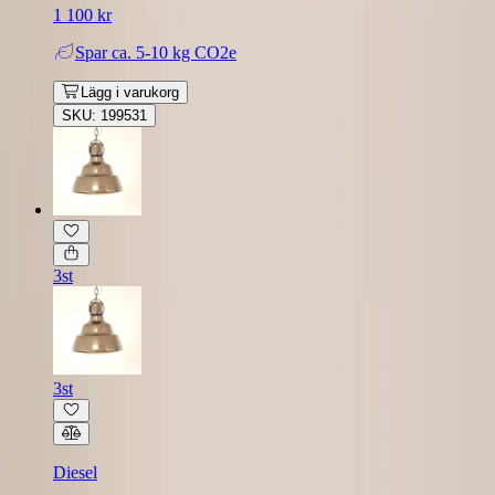
1 100 kr
Spar
ca. 5-10 kg CO2e
Lägg i varukorg
SKU: 199531
3st
3st
Diesel