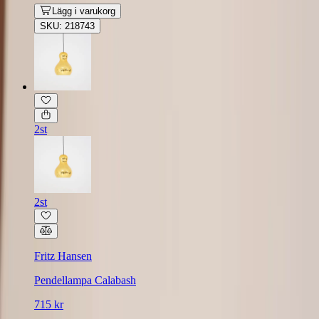
Lägg i varukorg
SKU: 218743
2st
2st
Fritz Hansen
Pendellampa Calabash
715 kr