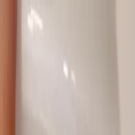
Hoppa till innehåll
Just nu: Fri Frakt på online order över 5000kr*
Sök produkter
Produkter