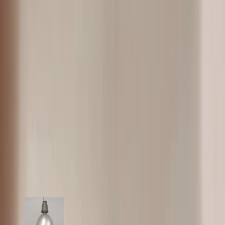
formgivning gör den lätt att integrera i olika inredningsstilar.
Taklampa Modulo S22 är inte bara en ljuskälla, utan även en
dekorativ detalj som bidrar till rummets atmosfär.
Specifikationer
Möbelskick
: 4
Fint skick
Typ:
Begagnad
Läs mer om skickbedömning
Relaterade produkter