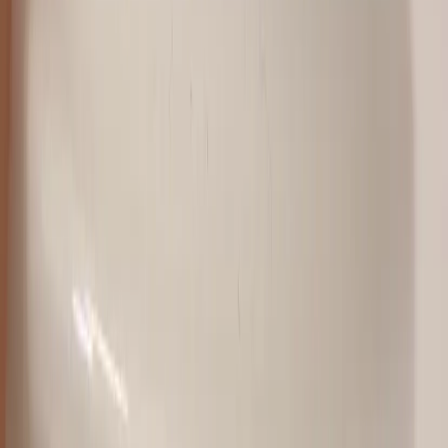
Leucos
Taklampa Modulo S22
SKU:
299524
Spara
Jämför
Köp
Hyr
880 kr
exkl. moms
Hyr från
18 kr
/mån
2
i lager
(få kvar)
Leverans 3-7 arbetsdagar med express leverans