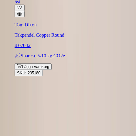
5st
Tom Dixon
Takpendel Copper Round
4 070 kr
Spar
ca. 5-10 kg CO2e
Lägg i varukorg
SKU: 205180
Rafz
Vi erbjuder företag och privatpersoner ett prisvärt och miljövänligt