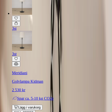
3st
3st
Meridiani
Golvlampa Kidman
2 530 kr
Spar
ca. 5-10 kg CO2e
Lägg i varukorg