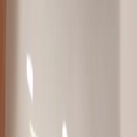
Inkommande
REA
Varumärken
Jämför