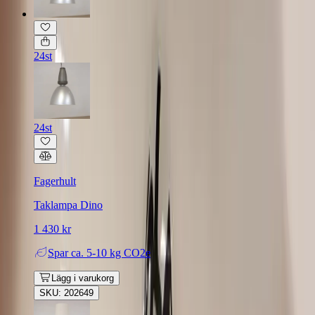
24st
24st
Fagerhult
Taklampa Dino
1 430 kr
Spar
ca. 5-10 kg CO2e
Lägg i varukorg
SKU: 202649