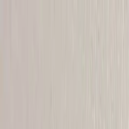
Hoppa till innehåll
Just nu: Fri Frakt på online order över 5000kr*
Sök produkter
Produkter