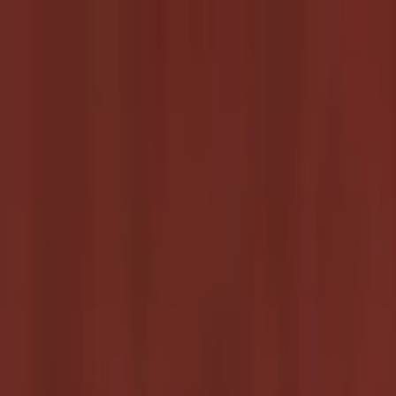
Hoppa till innehåll
Just nu: Fri Frakt på online order över 5000kr*
Sök produkter
Produkter