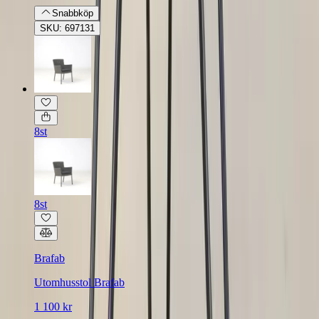
Snabbköp
SKU: 697131
8st
8st
Brafab
Utomhusstol Brafab
1 100 kr