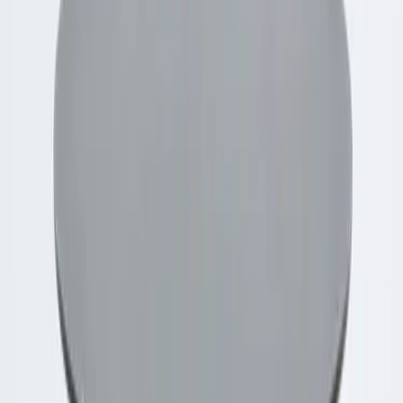
Inkommande
REA
Varumärken
Jämför