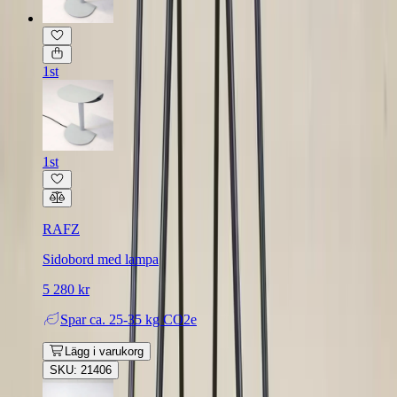
1st
1st
RAFZ
Sidobord med lampa
5 280 kr
Spar
ca. 25-35 kg CO2e
Lägg i varukorg
SKU: 21406