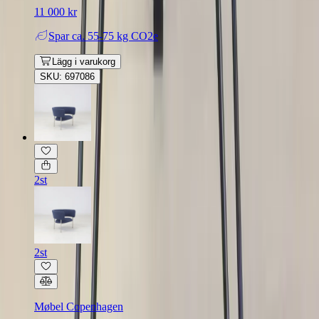
11 000 kr
Spar
ca. 55-75 kg CO2e
Lägg i varukorg
SKU: 697086
2st
2st
Møbel Copenhagen