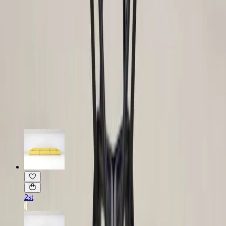
Fint skick
Kommentar från ansvarig möbelbesiktare:
Grått utförande behöver restaurering/polering och har en längre
leveranstid.
Läs mer om skickbedömning
Relaterade produkter
2st