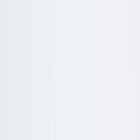
|
Företag
Privatkund
Produkter