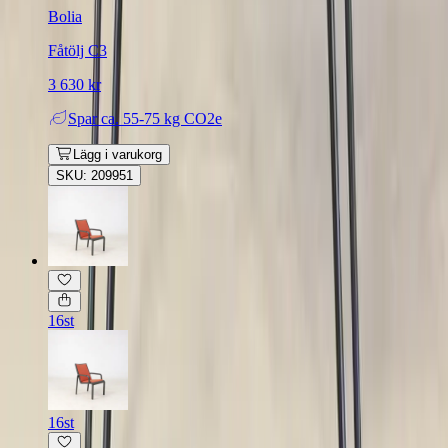
Bolia
Fåtölj C3
3 630 kr
Spar
ca. 55-75 kg CO2e
Lägg i varukorg
SKU: 209951
16st
16st