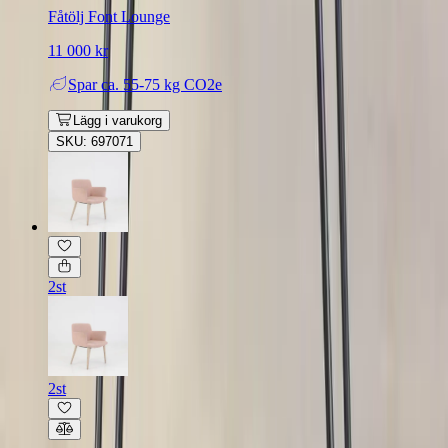
Fåtölj Font Lounge
11 000 kr
Spar
ca. 55-75 kg CO2e
Lägg i varukorg
SKU: 697071
2st
2st