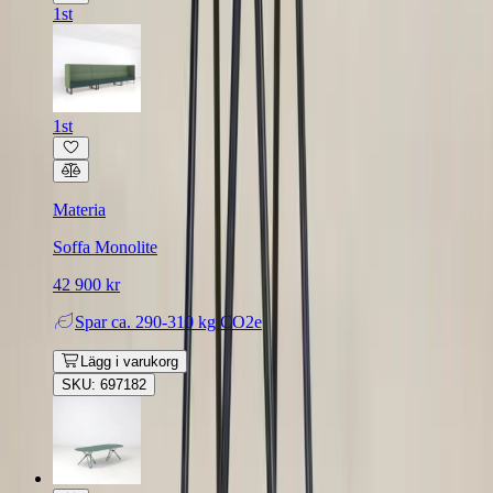
1st
1st
Materia
Soffa Monolite
42 900 kr
Spar
ca. 290-310 kg CO2e
Lägg i varukorg
SKU: 697182