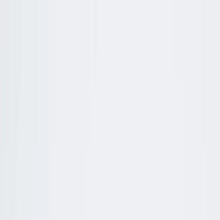
Hoppa till innehåll
Just nu: Fri Frakt på online order över 5000kr*
Sök produkter
Produkter