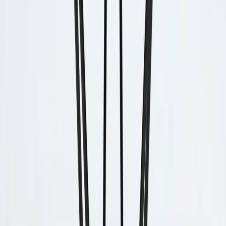
MASSPRODUCTIONS
Soffbord Tio
SKU:
32801
Spara
Jämför
Färg
Grå
Köp
Hyr
4 180 kr
exkl. moms
Hyr från
84 kr
/mån