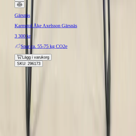
Gärsnäs
Karmstol Åke Axelsson Gärsnäs
3 300 kr
Spar
ca. 55-75 kg CO2e
Lägg i varukorg
SKU: 296173
Rafz
Vi erbjuder företag och privatpersoner ett prisvärt och miljövänligt
sätt att köpa och sälja återbrukade möbler på. Med vår breda