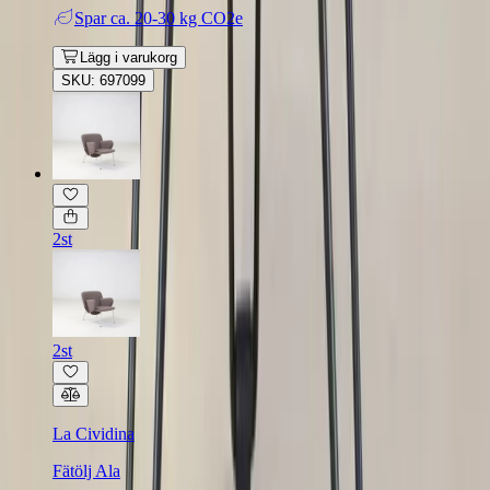
Spar
ca. 20-30 kg CO2e
Lägg i varukorg
SKU: 697099
2st
2st
La Cividina
Fätölj Ala