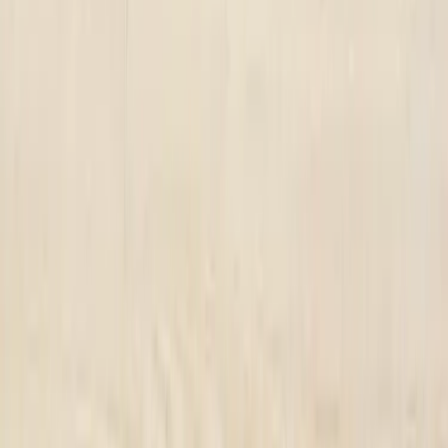
Språk
Svenska
English
©
2023-2026
Rafz
.
Alla rättigheter förbehållna.
Vi använder cookies
Vi använder cookies för att förbättra din upplevelse, analysera trafik
och visa relevanta annonser. Du kan välja vilka kategorier du
godkänner.
Läs vår personuppgiftspolicy.