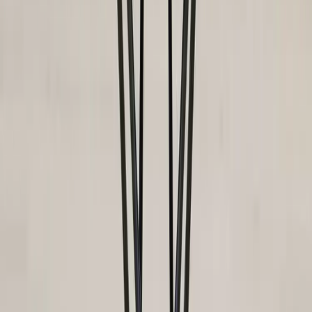
Bordet Tio från Massproductions är ett modernt, formstarkt bord
med pulverlackarad bas i galvaniserat stål, vilket gör bordet lämpligt
för såväl inom-som utomhusbruk. Borden är tillverkade av böjda
stålstänger i en enkel konstruktion, som lurar ögat och omedelbart
fångar betraktarens intresse. Dess vita yta gör det dessutom möjligt
för bordet att reflektera ljuset och ge en känsla av öppenhet och
rymlighet.
-Tio Table är helt enkelt ett underbart tillskott till vilket rum som
helst. Det är enkelt att placera och kommer garanterat att bli en
samtalspunkt för användare och besökare i år framöver.
Formgivet år 2009 av Chris Martin för Massproductions.
Massproductions är ett svenskt möbeldesignföretag som grundades
2009 av de två bröderna Magnus och Martin Lång. Företaget är känt
för att producera högkvalitativa möbler och inredningsprodukter
med fokus på enkelhet, funktionalitet och tidlös design.
Specifikationer
Möbelskick
: 4