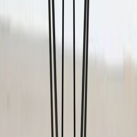
6
i lager
(få kvar)
Leverans 3-7 arbetsdagar med express leverans
−
1
+
Lägg till i varukorg
Den här produkten sparar:
ca. 50 kg CO2e
Prisgaranti
Levereras till hela Sverige
3 års funktionsgaranti
Produktbeskrivning
Bordet Tio är ett lågt bord i helsvart utförande som uttrycker
stilfullhet på ett lekfullt sätt. Bordet hör ihop med Tio Collection,
som är ett prisbelönt sortiment av stolar, pallar och bord tillverkade
av galvaniserad ståltråd. Den rena, transparenta designen gör att
dessa möbler smälter väl in i en mängd olika arkitektoniska stilar.