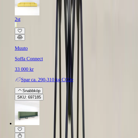
2st
Muuto
Soffa Connect
33 000 kr
Spar
ca. 290-310 kg CO2e
Snabbköp
SKU: 697185