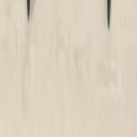
kompetens inom logistik, design och miljö skräddarsyr vi kompletta
lösningar där vi köper och källsorterar era begagnade möbler,
inreder och behovsanpassar nya kontorslokaler och optimerar
befintliga kontorsytor.
Läs mer
Kundservice
Logga in
Kundtjänst
Köpvillkor
Hyresvillkor
Personuppgifter
Vanliga frågor
Användarvillkor
Handla på Rafz
Produkter
Om oss
Vårt hållbarhetsarbete
Hitta hit
REA
Artiklar