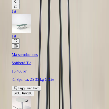
1st
1st
Massproductions
Soffbord Tio
15 400 kr
Spar
ca. 25-35 kg CO2e
Lägg i varukorg
SKU: 697180