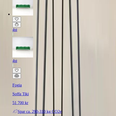
4st
4st
Fogia
Soffa Tiki
51 700 kr
Spar
ca. 290-310 kg CO2e