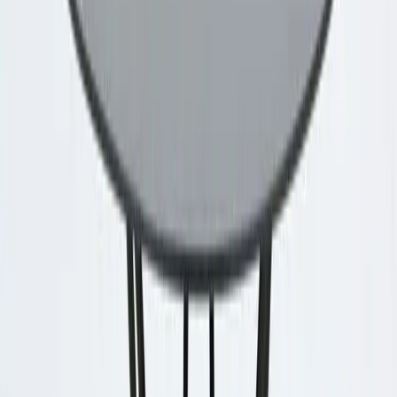
|
Företag
Privatkund
Tillbaka
Hem
/
Soffbord Tio