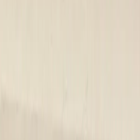
Kontakta oss
Kontakta oss
Rafz Cirkulära Interiörer
Organisationsnummer: 559075-7182
Stora Benhamra 186 97 Brottby Stockholm
Telefon: 08-800100
E-post: info@rafz.se
Sälja möbler: inkop@rafz.se
Öppettider: Vardagar 08.00 – 17.00 Lunchstängt 12.00 -
13.00