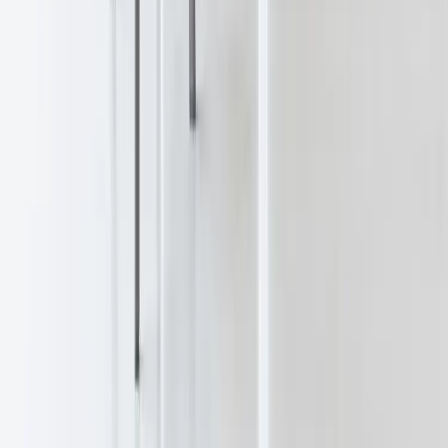
Läs mer
Kundservice
Logga in
Kundtjänst
Köpvillkor
Hyresvillkor
Personuppgifter
Vanliga frågor
Användarvillkor
Handla på Rafz
Produkter
Om oss
Vårt hållbarhetsarbete
Hitta hit
REA
Artiklar
Kontakta oss
Kontakta oss