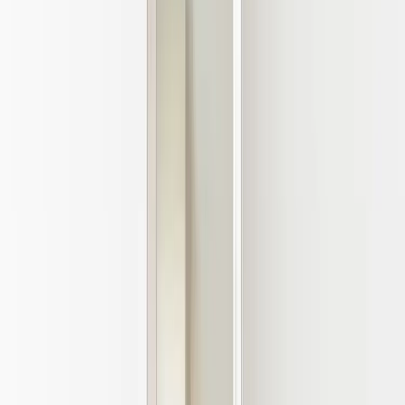
Lägg till i varukorg
Den här produkten sparar:
ca. 30 kg CO2e
Prisgaranti
Levereras till hela Sverige
3 års funktionsgaranti
Produktbeskrivning
Inred med denna eleganta spegel vid namn Déja Vu i polerad
aluminum, perfekt för att lysa upp ditt hem och lägga till en touch av
modernitet i din inredning. Spegeln erbjuder en slät och blank yta
som ger ett sofistikerat utseende till vilket rum som helst. Tack vare
sin tyngd blir den mångsidig att kunna hängas på väggen med en
upphängningsanordning eller stå på en plan yta, vilket ger dig
flexibilitet att placera den var som helst i ditt hem.
Nypris kring 16 000 kr
Specifikationer