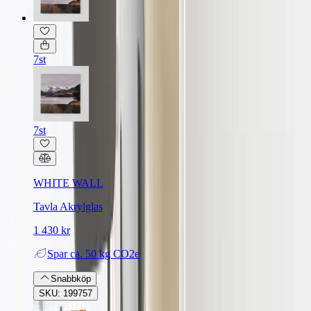
7st
7st
WHITE WALL
Tavla Akrylglas
1 430 kr
Spar
ca. 50 kg CO2e
Snabbköp
SKU: 199757