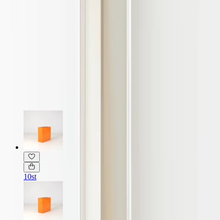
Möbelskick
: 4
Fint skick
Läs mer om skickbedömning
Relaterade produkter
10st