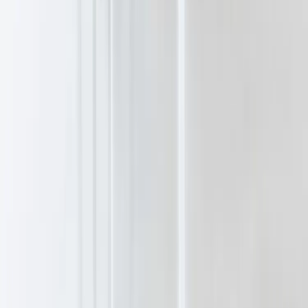
Rafz Cirkulära Interiörer
Organisationsnummer: 559075-7182
Stora Benhamra 186 97 Brottby Stockholm
Telefon: 08-800100
E-post: info@rafz.se
Sälja möbler: inkop@rafz.se
Öppettider: Vardagar 08.00 – 17.00 Lunchstängt 12.00 -
13.00