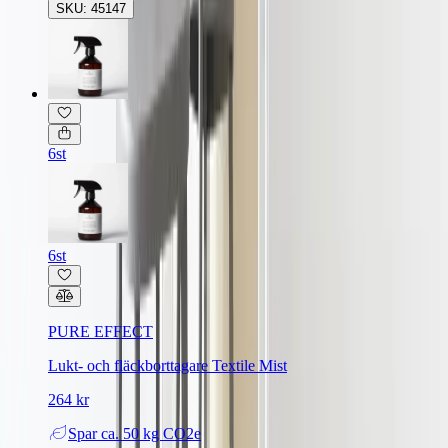
SKU: 45147
6st
6st
PURE EFFECT
Lukt- och fläckborttagare Textile Mist
264 kr
Spar
ca. 50 kg CO2e