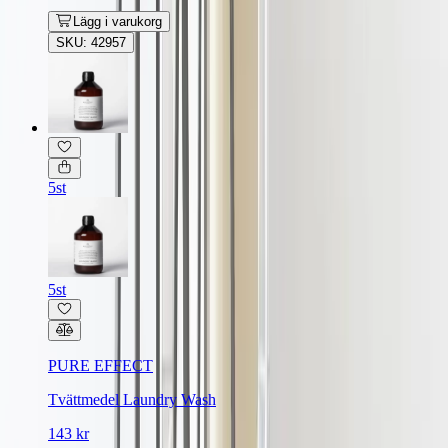
Lägg i varukorg
SKU: 42957
5st
5st
PURE EFFECT
Tvättmedel Laundry Wash
143 kr