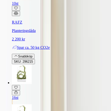
10st
RAFZ
Planteringslåda
2 200 kr
Spar
ca. 50 kg CO2e
Snabbköp
SKU: 296215
16st