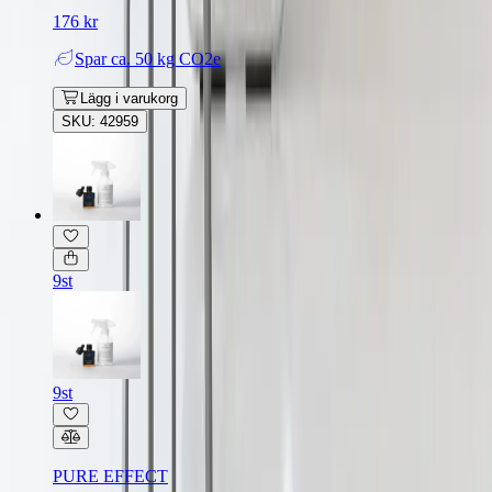
176 kr
Spar
ca. 50 kg CO2e
Lägg i varukorg
SKU: 42959
9st
9st
PURE EFFECT