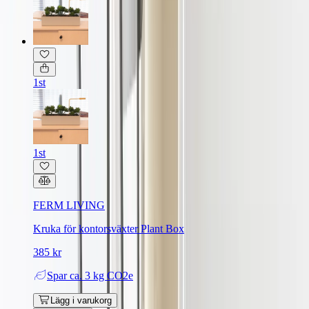
1st
1st
FERM LIVING
Kruka för kontorsväxter Plant Box
385 kr
Spar
ca. 3 kg CO2e
Lägg i varukorg