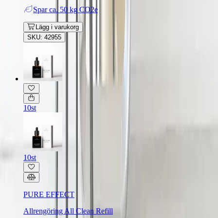
Spar
ca. 50 kg CO2e
Lägg i varukorg
SKU: 42955
10st
10st
PURE EFFECT
Allrengöring All Clean Refill