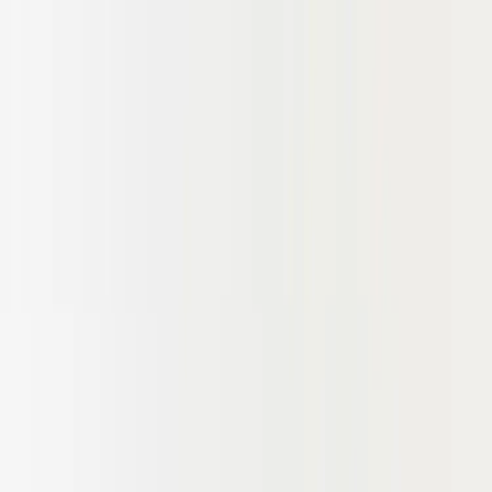
Hoppa till innehåll
Just nu: Fri Frakt på online order över 5000kr*
Sök produkter
Produkter