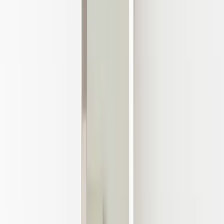
MAGIS
Spegel Déja Vu
SKU:
38714
Spara
Jämför
Köp
Hyr
9 460 kr
exkl. moms
Hyr från
189 kr
/mån
Slutsåld
−
1
+