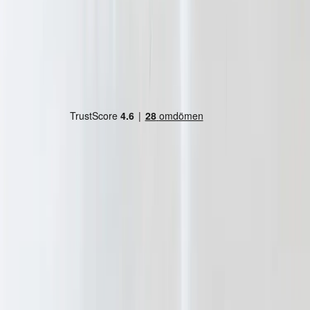
Land/region
Sweden (SEK kr)
Språk
Svenska
English