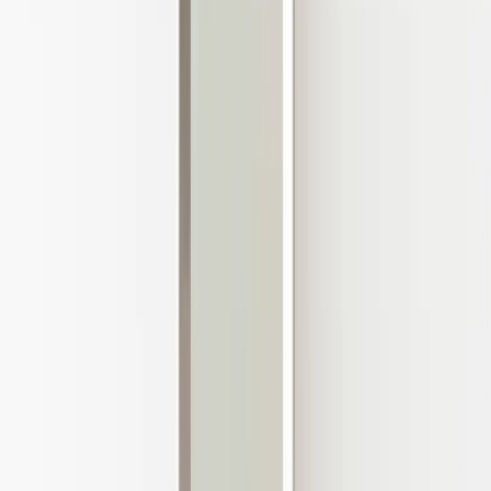
|
Företag
Privatkund
Tillbaka
Hem
/
Spegel Déja Vu