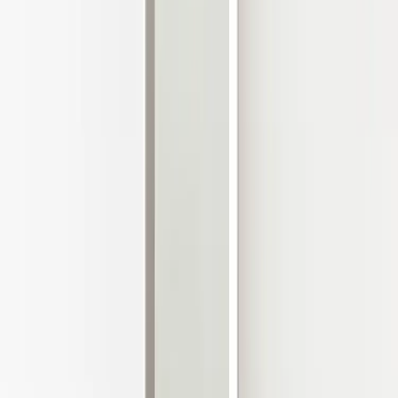
|
Företag
Privatkund
Produkter