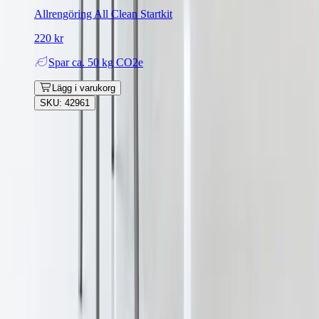
Allrengöring All Clean Startkit
220 kr
Spar
ca. 50 kg CO2e
Lägg i varukorg
SKU: 42961
Rafz
Vi erbjuder företag och privatpersoner ett prisvärt och miljövänligt
sätt att köpa och sälja återbrukade möbler på. Med vår breda
kompetens inom logistik, design och miljö skräddarsyr vi kompletta
lösningar där vi köper och källsorterar era begagnade möbler,
inreder och behovsanpassar nya kontorslokaler och optimerar
befintliga kontorsytor.