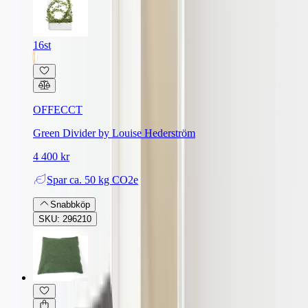
16st
OFFECCT
Green Divider by Louise Hederström
4 400 kr
Spar
ca. 50 kg CO2e
Snabbköp
SKU: 296210