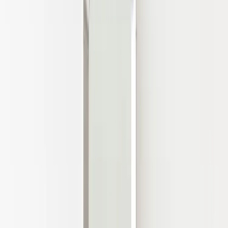
Inkommande
REA
Varumärken
Jämför