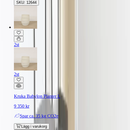
SKU: 12644
2st
2st
Kruka Babylon Planter L
9 350 kr
Spar
ca. 35 kg CO2e
Lägg i varukorg