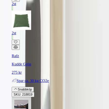
2st
2st
Rafz
Kudde Grön
275 kr
Spar
ca. 30 kg CO2e
Snabbköp
SKU: 218819