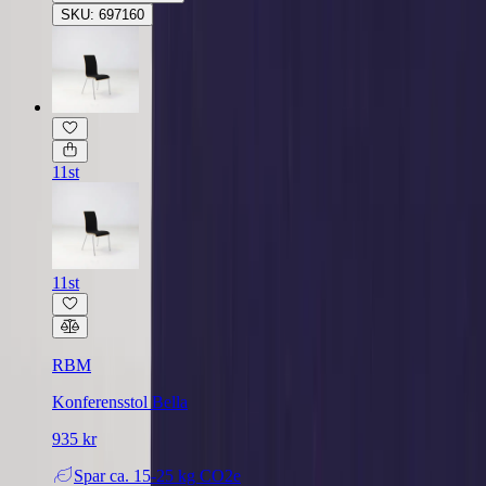
SKU: 697160
11st
11st
RBM
Konferensstol Bella
935 kr
Spar
ca. 15-25 kg CO2e