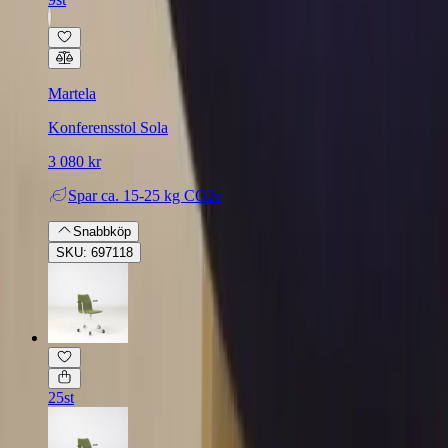
Martela
Konferensstol Sola
3 080 kr
Spar
ca. 15-25 kg CO2e
Snabbköp
SKU: 697118
25st