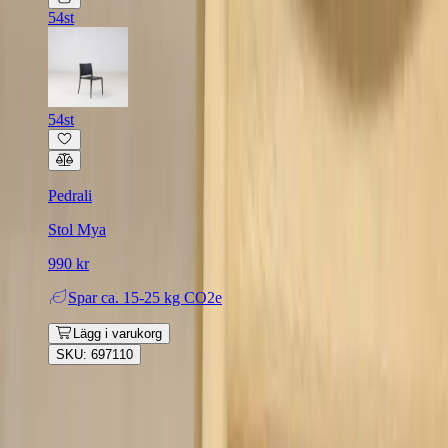
54st
54st
Pedrali
Stol Mya
990 kr
Spar
ca. 15-25 kg CO2e
Lägg i varukorg
SKU: 697110