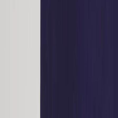
|
Företag
Privatkund
Produkter