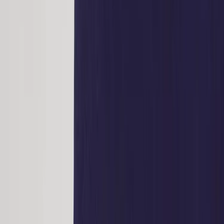
HAY
Stol AAC13
SKU:
32765
Spara
Jämför
Färg
Blå
Köp
Hyr
1 100 kr
exkl. moms
Hyr från
22 kr
/mån