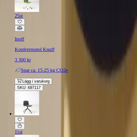
25st
Inoff
Konferensstol Knuff
3 300 kr
Spar
ca. 15-25 kg CO2e
Lägg i varukorg
SKU: 697117
11st