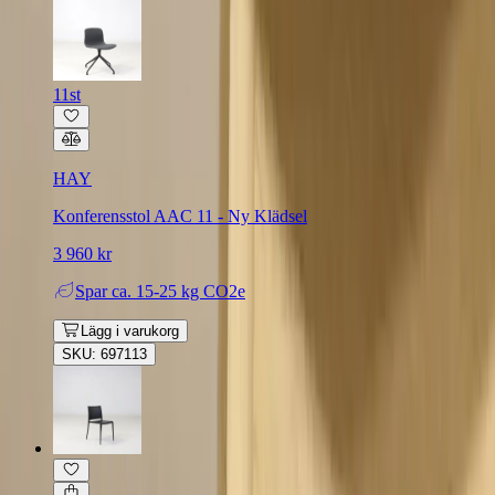
11st
HAY
Konferensstol AAC 11 - Ny Klädsel
3 960 kr
Spar
ca. 15-25 kg CO2e
Lägg i varukorg
SKU: 697113