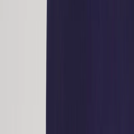
Inkommande
REA
Varumärken
Jämför