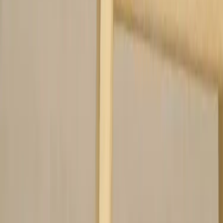
Rafz
Vi erbjuder företag och privatpersoner ett prisvärt och miljövänligt
sätt att köpa och sälja återbrukade möbler på. Med vår breda
kompetens inom logistik, design och miljö skräddarsyr vi kompletta
lösningar där vi köper och källsorterar era begagnade möbler,
inreder och behovsanpassar nya kontorslokaler och optimerar
befintliga kontorsytor.
Läs mer
Kundservice
Logga in
Kundtjänst
Köpvillkor
Hyresvillkor
Personuppgifter
Vanliga frågor
Användarvillkor