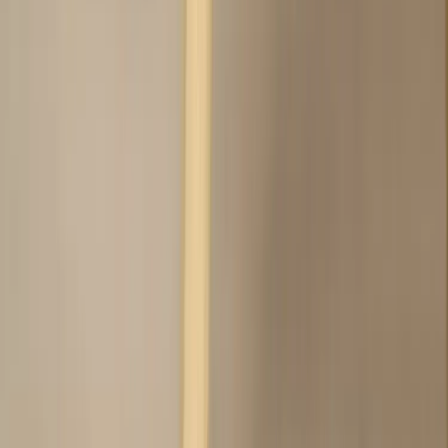
Land/region
Sweden (SEK kr)
Språk
Svenska
English
©
2023-2026
Rafz
.
Alla rättigheter förbehållna.