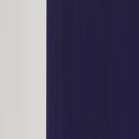
|
Företag
Privatkund
Tillbaka
Hem
/
Stol AAC13