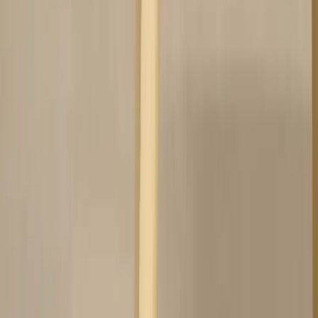
Handla på Rafz
Produkter
Om oss
Vårt hållbarhetsarbete
Hitta hit
REA
Artiklar
Kontakta oss
Kontakta oss
Rafz Cirkulära Interiörer
Organisationsnummer: 559075-7182
Stora Benhamra 186 97 Brottby Stockholm
Telefon: 08-800100
E-post: info@rafz.se
Sälja möbler: inkop@rafz.se
Öppettider: Vardagar 08.00 – 17.00 Lunchstängt 12.00 -
13.00