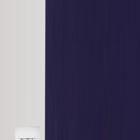
en stabil bas som håller under många år.
Det danska märket Hay har sedan 2002 skapat designklassiker med
tydlig skandinavisk design.
Den ljusa stolen kommer i en Rosagrå klädsel ca2010-Y90R.
Specifikationer
Möbelskick
: 4
Fint skick
Läs mer om skickbedömning
Relaterade produkter