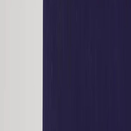
1
i lager
(
5
totalt)
(få kvar)
Leverans 3-7 arbetsdagar med express leverans
−
1
+
Lägg till i varukorg
Den här produkten sparar:
ca. 15-25 kg CO2e
Prisgaranti
Levereras till hela Sverige
3 års funktionsgaranti
Produktbeskrivning
Tanken bakom About a chair var att skapa en all-around stol som
kan fungera både i hemmet, på kontoret och i cafémiljö, det tycker
vi att de har lyckats utmärkt med. Sitsen kommer klädd i tyg med
underrede i ek. Att stolen inte har något armstöd gör att den blir ren
och tydlig i sin formspråk, samtidigt som de utställda benen skapar