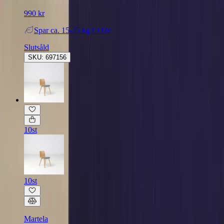
990 kr
Spar
ca. 15-25 kg CO2e
Slutsåld
SKU: 697156
10st
10st
Martela