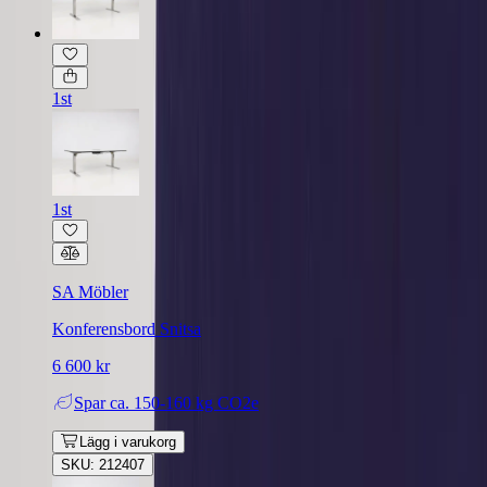
1st
1st
SA Möbler
Konferensbord Snitsa
6 600 kr
Spar
ca. 150-160 kg CO2e
Lägg i varukorg
SKU: 212407