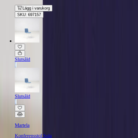
Lägg i varukorg
SKU: 697157
Slutsåld
Slutsåld
Martela
Konferensstol Sola