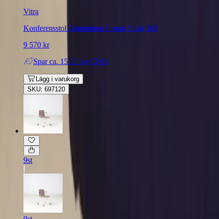
Vitra
Konferensstol Aluminium Group Chair 108
9 570 kr
Spar
ca. 15-25 kg CO2e
Lägg i varukorg
SKU: 697120
9st
9st