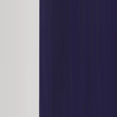
Inkommande
REA
Varumärken
Jämför