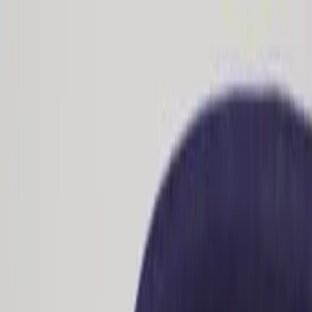
Hoppa till innehåll
Just nu: Fri Frakt på online order över 5000kr*
Sök produkter
Produkter