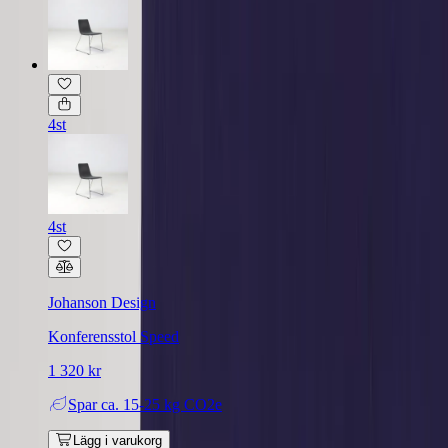
4st
4st
Johanson Design
Konferensstol Speed
1 320 kr
Spar
ca. 15-25 kg CO2e
Lägg i varukorg