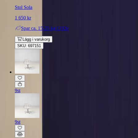
Stol Sola
1 650 kr
Spar
ca. 15-25 kg CO2e
Lägg i varukorg
SKU: 697151
9st
9st