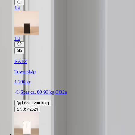
1st
1st
RAFZ
Towerskåp
1 200 kr
Spar
ca. 80-90 kg CO2e
Lägg i varukorg
SKU: 42524