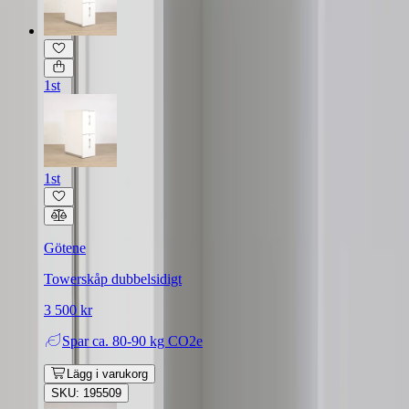
1st
1st
Götene
Towerskåp dubbelsidigt
3 500 kr
Spar
ca. 80-90 kg CO2e
Lägg i varukorg
SKU: 195509