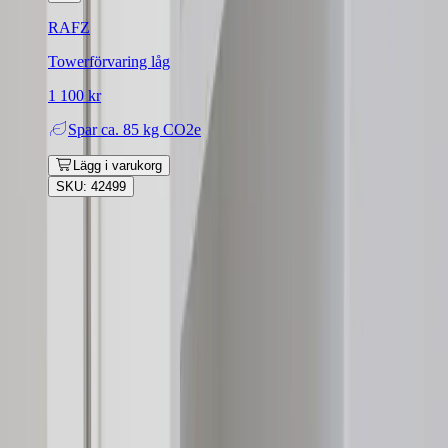
RAFZ
Towerförvaring låg
1 100 kr
Spar
ca. 85 kg CO2e
Lägg i varukorg
SKU: 42499
Rafz
Vi erbjuder företag och privatpersoner ett prisvärt och miljövänligt
sätt att köpa och sälja återbrukade möbler på. Med vår breda
kompetens inom logistik, design och miljö skräddarsyr vi kompletta