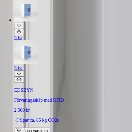
50st
50st
EDSBYN
Förvaringsskåp med RFID
2 500 kr
Spar
ca. 85 kg CO2e
Lägg i varukorg