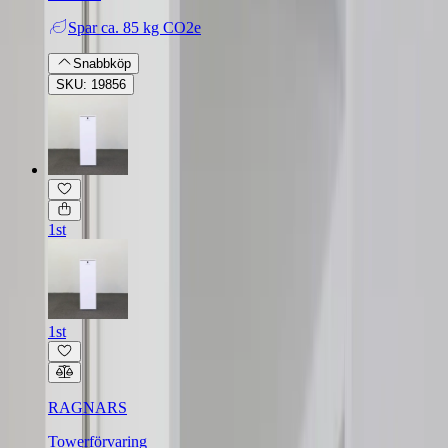
Spar
ca. 85 kg CO2e
Snabbköp
SKU: 19856
1st
1st
RAGNARS
Towerförvaring