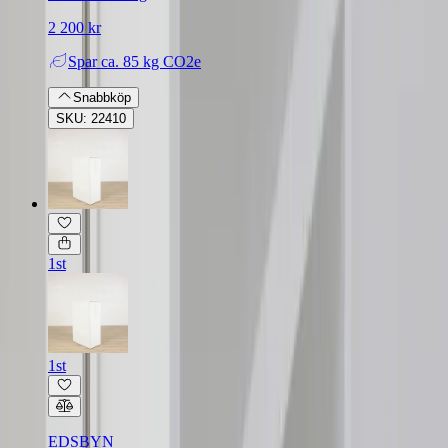
2 200 kr
Spar
ca. 85 kg CO2e
Snabbköp
SKU: 22410
1st
1st
EDSBYN