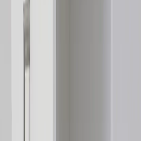
Inkommande
REA
Varumärken
Jämför