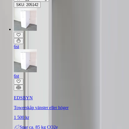
SKU: 205142
6st
6st
EDSBYN
Towerskåp vänster eller höger
1 500 kr
Spar
ca. 85 kg CO2e