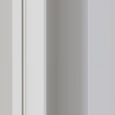
lösningar där vi köper och källsorterar era begagnade möbler,
inreder och behovsanpassar nya kontorslokaler och optimerar
befintliga kontorsytor.
Läs mer
Kundservice
Logga in
Kundtjänst
Köpvillkor
Hyresvillkor
Personuppgifter
Vanliga frågor
Användarvillkor
Handla på Rafz
Produkter
Om oss
Vårt hållbarhetsarbete
Hitta hit
REA
Artiklar
Kontakta oss