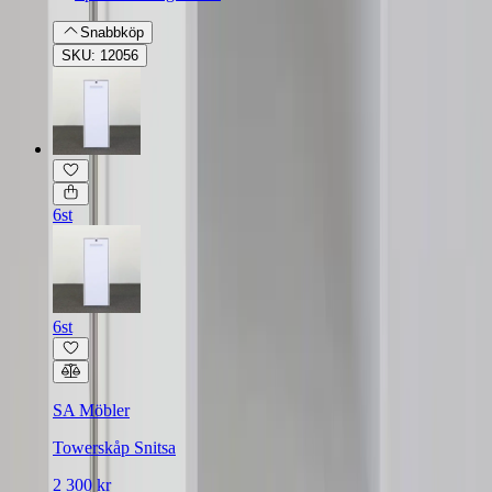
Snabbköp
SKU: 12056
6st
6st
SA Möbler
Towerskåp Snitsa
2 300 kr