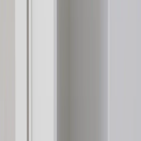
Kontakta oss
Rafz Cirkulära Interiörer
Organisationsnummer: 559075-7182
Stora Benhamra 186 97 Brottby Stockholm
Telefon: 08-800100
E-post: info@rafz.se
Sälja möbler: inkop@rafz.se
Öppettider: Vardagar 08.00 – 17.00 Lunchstängt 12.00 -
13.00