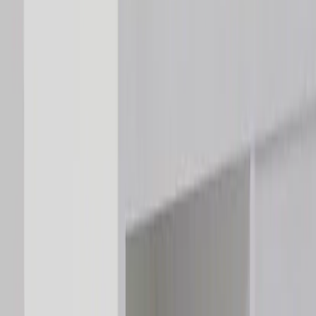
|
Företag
Privatkund
Produkter