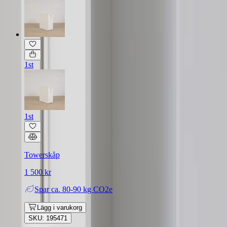
1st
1st
Towerskåp
1 500 kr
Spar
ca. 80-90 kg CO2e
Lägg i varukorg
SKU: 195471