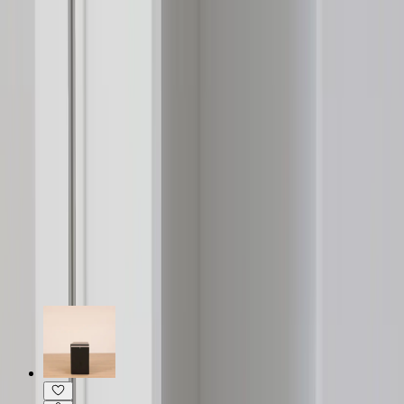
Specifikationer
Möbelskick
: 4
Fint skick
Typ:
Begagnad
Läs mer om skickbedömning
Relaterade produkter