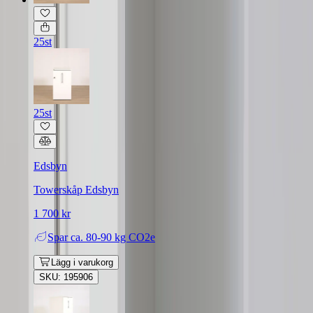
25st
25st
Edsbyn
Towerskåp Edsbyn
1 700 kr
Spar
ca. 80-90 kg CO2e
Lägg i varukorg
SKU: 195906