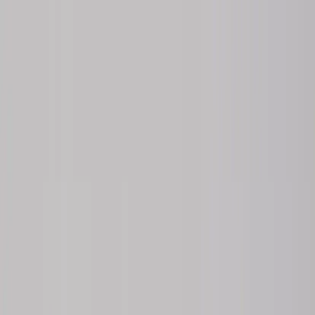
Hoppa till innehåll
Just nu: Fri Frakt på online order över 5000kr*
Sök produkter
Produkter