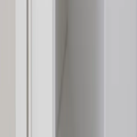
Svenska
English
©
2023-2026
Rafz
.
Alla rättigheter förbehållna.
Vi använder cookies
Vi använder cookies för att förbättra din upplevelse, analysera trafik
och visa relevanta annonser. Du kan välja vilka kategorier du
godkänner.
Läs vår personuppgiftspolicy.
Cookie-inställningar