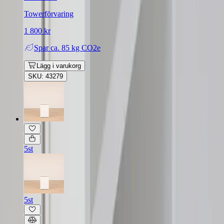
Towerförvaring
1 800 kr
Spar
ca. 85 kg CO2e
Lägg i varukorg
SKU: 43279
5st
5st