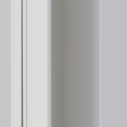
RAFZ
Towerförvaring
SKU:
210086
Spara
Jämför
Köp
Hyr
1 000 kr
exkl. moms
Hyr från
20 kr
/mån
2
i lager
(få kvar)
Leverans 3-7 arbetsdagar med express leverans