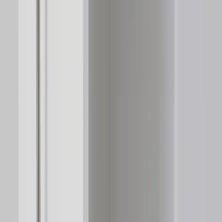
|
Företag
Privatkund
Tillbaka
Hem
/
Towerförvaring