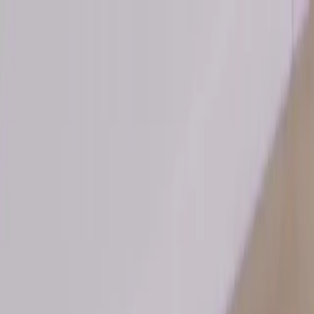
Hoppa till innehåll
Just nu: Fri Frakt på online order över 5000kr*
Sök produkter
Produkter