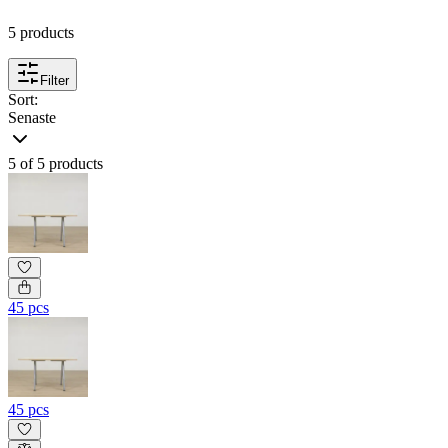
5 products
Filter
Sort:
Senaste
5 of 5 products
45 pcs
45 pcs