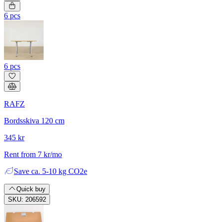
6 pcs
6 pcs
RAFZ
Bordsskiva 120 cm
345 kr
Rent from 7 kr/mo
Save
ca. 5-10 kg CO2e
Quick buy
SKU: 206592