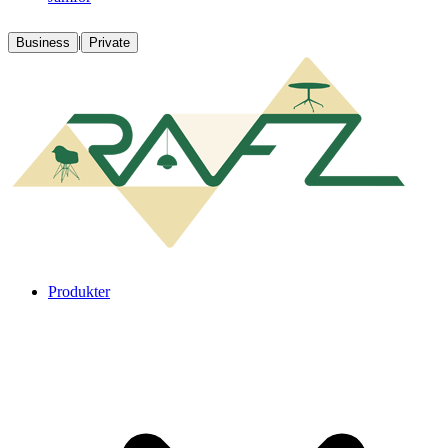
|
Business
Private
Produkter