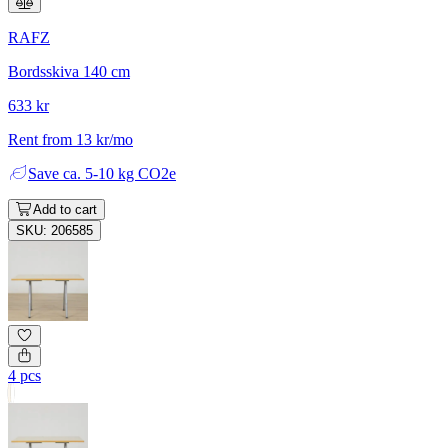
RAFZ
Bordsskiva 140 cm
633 kr
Rent from 13 kr/mo
Save
ca. 5-10 kg CO2e
Add to cart
SKU: 206585
4 pcs