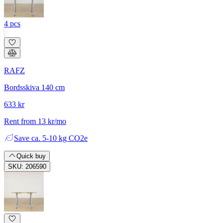
4 pcs
RAFZ
Bordsskiva 140 cm
633 kr
Rent from 13 kr/mo
Save
ca. 5-10 kg CO2e
Quick buy
SKU: 206590