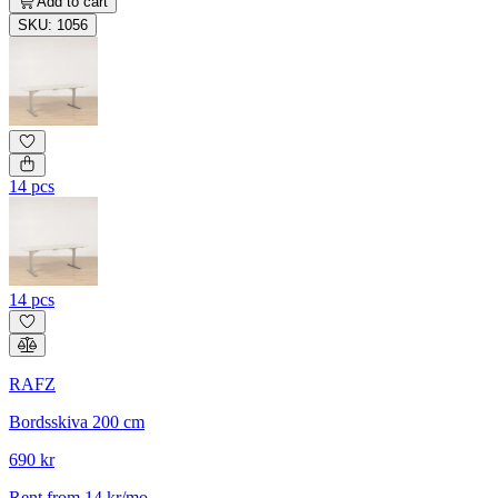
Add to cart
SKU: 1056
14 pcs
14 pcs
RAFZ
Bordsskiva 200 cm
690 kr
Rent from 14 kr/mo