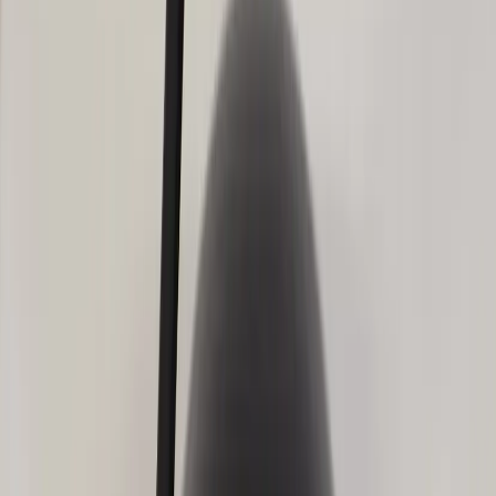
Unilux
Skrivbordslampa Joker
SKU:
206861
Spara
Jämför
Buy
Rent
660 kr
exkl. moms
Rent from
13 kr
/mo
1
i lager
(få kvar)
Leverans 3-7 arbetsdagar med express leverans