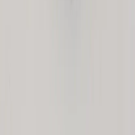
Rafz
Vi erbjuder företag och privatpersoner ett prisvärt och miljövänligt
sätt att köpa och sälja återbrukade möbler på. Med vår breda
kompetens inom logistik, design och miljö skräddarsyr vi kompletta
lösningar där vi köper och källsorterar era begagnade möbler,
inreder och behovsanpassar nya kontorslokaler och optimerar
befintliga kontorsytor.
Läs mer
Kundservice
Logga in
Kundtjänst
Köpvillkor
Hyresvillkor
Personuppgifter
Vanliga frågor
Användarvillkor
Handla på Rafz
Produkter