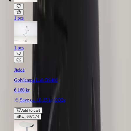
1 pcs
1 pcs
Jieldé
Golvlampa Loft D9406
6 160 kr
Save
ca. 10-15 kg CO2e
Add to cart
SKU: 697174