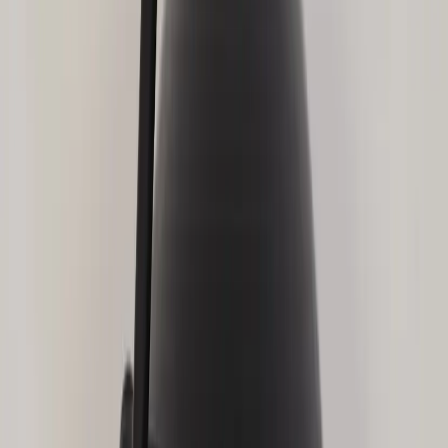
−
1
+
Add to cart
Den här produkten sparar:
ca. 3-8 kg CO2e
Prisgaranti
Levereras till hela Sverige
3 års funktionsgaranti
Produktbeskrivning
Skrivbordslampa Joker från Unilux är en stilren och funktionell
belysningslösning för ditt kontor eller arbetsrum. Med sin moderna
design och svarta färg passar den perfekt in i de flesta
inredningsstilar. Lampan har en höjd på 60 cm och en fotbredd på
15 cm, vilket gör den både stabil och lättplacerad på skrivbordet.
Lampans design är inte bara estetiskt tilltalande utan också praktisk.
Den ger ett klart och fokuserat ljus som är idealiskt för arbete eller
läsning, vilket förbättrar din produktivitet och komfort.
Skrivbordslampa Joker är ett utmärkt val för den medvetna