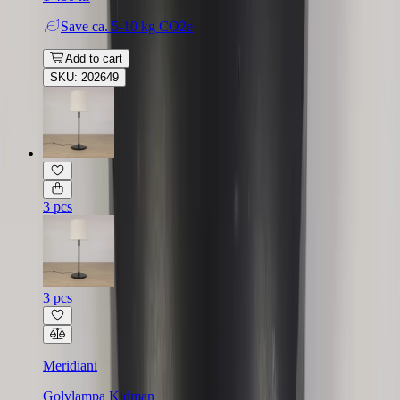
Save
ca. 5-10 kg CO2e
Add to cart
SKU: 202649
3 pcs
3 pcs
Meridiani
Golvlampa Kidman