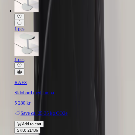
1 pcs
1 pcs
RAFZ
Sidobord med lampa
5 280 kr
Save
ca. 25-35 kg CO2e
Add to cart
SKU: 21406