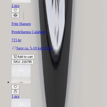
2 pcs
Fritz Hansen
Pendellampa Calabash
715 kr
Save
ca. 5-10 kg CO2e
Add to cart
SKU: 216795
1 pcs