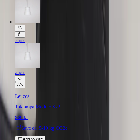
2 pcs
2 pcs
Leucos
Taklampa Modulo S22
880 kr
Save
ca. 5-10 kg CO2e
Add to cart