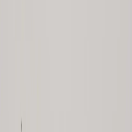
Country/region
Sweden (SEK kr)
Language
Svenska
English
©
2023-2026
Rafz
.
All rights reserved.
We use cookies