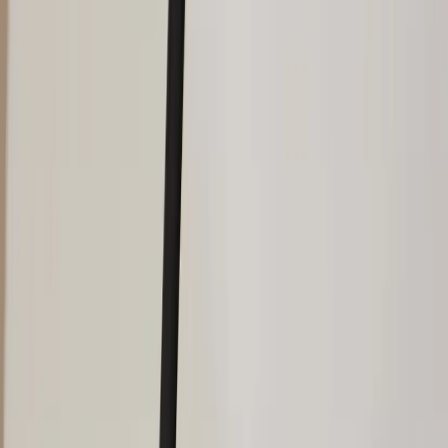
Inkommande
REA
Varumärken
Jämför