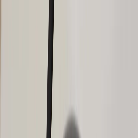
|
Business
Private
Back
Home
/
Skrivbordslampa Joker