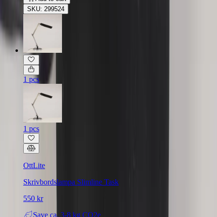
SKU: 299524
1 pcs
1 pcs
OttLite
Skrivbordslampa Slimline Task
550 kr
Save
ca. 3-8 kg CO2e