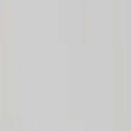
Om oss
Vårt hållbarhetsarbete
Hitta hit
REA
Artiklar
Kontakta oss
Kontakta oss
Rafz Cirkulära Interiörer
Organisationsnummer: 559075-7182
Stora Benhamra 186 97 Brottby Stockholm
Telefon: 08-800100
E-post: info@rafz.se
Sälja möbler: inkop@rafz.se
Öppettider: Vardagar 08.00 – 17.00 Lunchstängt 12.00 -
13.00