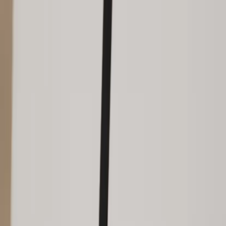
Inkommande
REA
Varumärken
Jämför