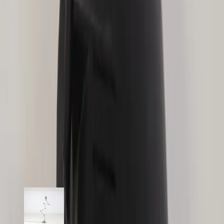
konsumenten som värdesätter både stil och funktionalitet i sin
arbetsmiljö.
Specifikationer
Möbelskick
: 4
Fint skick
Typ:
Begagnad
Läs mer om skickbedömning
Relaterade produkter