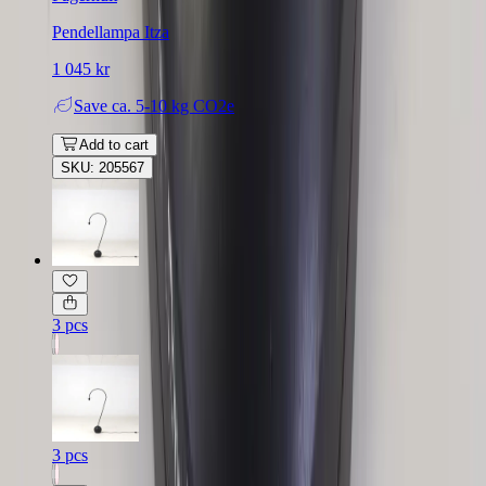
Pendellampa Itza
1 045 kr
Save
ca. 5-10 kg CO2e
Add to cart
SKU: 205567
3 pcs
3 pcs