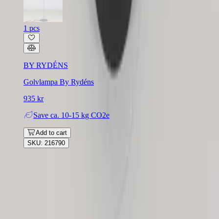
1 pcs
BY RYDÉNS
Golvlampa By Rydéns
935 kr
Save
ca. 10-15 kg CO2e
Add to cart
SKU: 216790