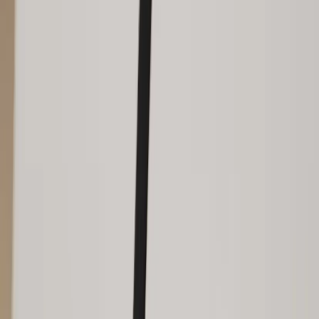
|
Business
Private
Produkter