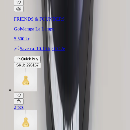
FRIENDS & FOUNDERS
Golvlampa La Lampe
5 500 kr
Save
ca. 10-15 kg CO2e
Quick buy
SKU: 296157
2 pcs