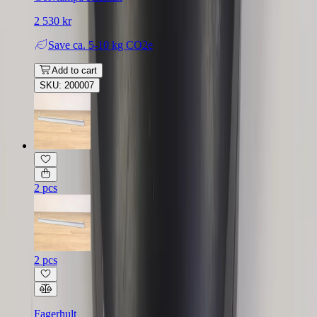
2 530 kr
Save
ca. 5-10 kg CO2e
Add to cart
SKU: 200007
2 pcs
2 pcs
Fagerhult