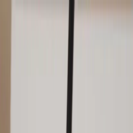
Skip to content
Just nu: Fri Frakt på online order över 5000kr*
Search products
Produkter