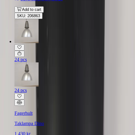
Add to cart
SKU: 206863
24 pcs
24 pcs
Fagerhult
Taklampa Dino
1 430 kr