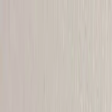
Skip to content
Just nu: Fri Frakt på online order över 5000kr*
Search products
Produkter