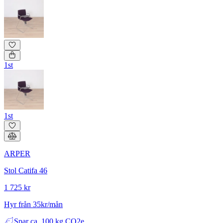
1st
1st
ARPER
Stol Catifa 46
1 725 kr
Hyr från 35kr/mån
Spar
ca. 100 kg CO2e