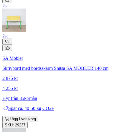
2st
2st
SA Möbler
Skrivbord med bordsskärm Snitsa SA MÖBLER 140 cm
2 875 kr
4 255 kr
Hyr från 85kr/mån
Spar
ca. 40-50 kg CO2e
Lägg i varukorg
SKU: 29237