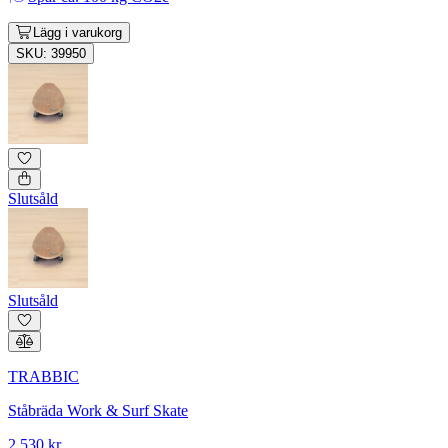
Lägg i varukorg
SKU: 39950
Slutsåld
Slutsåld
TRABBIC
Ståbräda Work & Surf Skate
2 530 kr