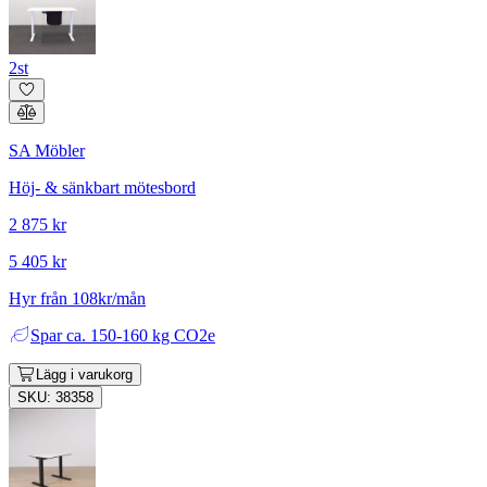
2st
SA Möbler
Höj- & sänkbart mötesbord
2 875 kr
5 405 kr
Hyr från 108kr/mån
Spar
ca. 150-160 kg CO2e
Lägg i varukorg
SKU: 38358