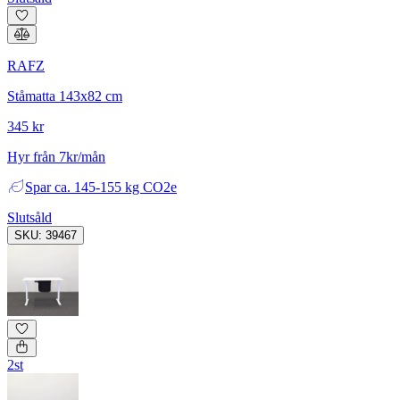
RAFZ
Ståmatta 143x82 cm
345 kr
Hyr från 7kr/mån
Spar
ca. 145-155 kg CO2e
Slutsåld
SKU: 39467
2st