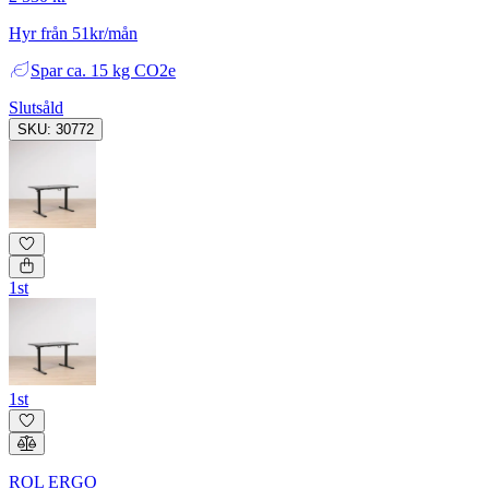
Hyr från 51kr/mån
Spar
ca. 15 kg CO2e
Slutsåld
SKU: 30772
1st
1st
ROL ERGO