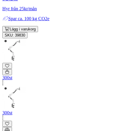
Hyr från 25kr/mån
Spar
ca. 100 kg CO2e
Lägg i varukorg
SKU: 39830
300st
300st