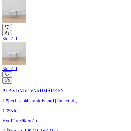
Slutsåld
Slutsåld
BLANDADE VARUMÄRKEN
Höj-och sänkbara skrivbord | Enmotorigt
1 955 kr
Hyr från 39kr/mån
Spar
ca. 100-110 kg CO2e