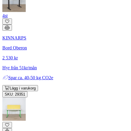
4st
KINNARPS
Bord Oberon
2 530 kr
Hyr från 51kr/mån
Spar
ca. 40-50 kg CO2e
Lägg i varukorg
SKU: 29351