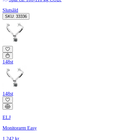
Slutsåld
SKU: 33336
148st
148st
ELJ
Monitorarm Easy
1 242 kr