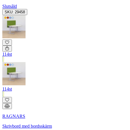
Slutsåld
SKU: 29458
114st
114st
RAGNARS
Skrivbord med bordsskärm