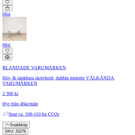
66st
66st
BLANDADE VARUMÄRKEN
Höj- & sänkbara skrivbord, dubbla motorer VÄLKÄNDA
VARUMÄRKEN
2 300 kr
Hyr från 46kr/mån
Spar
ca. 100-110 kg CO2e
Snabbköp
SKU: 33276