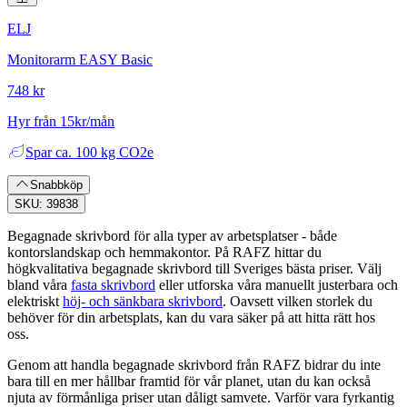
ELJ
Monitorarm EASY Basic
748 kr
Hyr från 15kr/mån
Spar
ca. 100 kg CO2e
Snabbköp
SKU: 39838
Begagnade skrivbord för alla typer av arbetsplatser - både
kontorslandskap och hemmakontor. På RAFZ hittar du
högkvalitativa begagnade skrivbord till Sveriges bästa priser. Välj
bland våra
fasta skrivbord
eller utforska våra manuellt justerbara och
elektriskt
höj- och sänkbara skrivbord
. Oavsett vilken storlek du
behöver för din arbetsplats, kan du vara säker på att hitta rätt hos
oss.
Genom att handla begagnade skrivbord från RAFZ bidrar du inte
bara till en mer hållbar framtid för vår planet, utan du kan också
njuta av förmånliga priser utan dåligt samvete. Varför vara fyrkantig