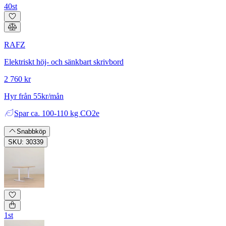
40st
RAFZ
Elektriskt höj- och sänkbart skrivbord
2 760 kr
Hyr från 55kr/mån
Spar
ca. 100-110 kg CO2e
Snabbköp
SKU: 30339
1st