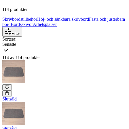
114 produkter
Skrivbordstillbehör
Höj- och sänkbara skrivbord
Fasta och justerbara
bord
Bordsskivor
Arbetsplatser
Filter
Sortera:
Senaste
114 av 114 produkter
Slutsåld
Slutsåld