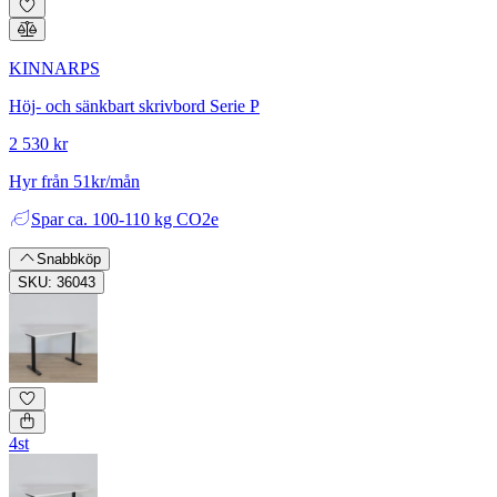
KINNARPS
Höj- och sänkbart skrivbord Serie P
2 530 kr
Hyr från 51kr/mån
Spar
ca. 100-110 kg CO2e
Snabbköp
SKU: 36043
4st