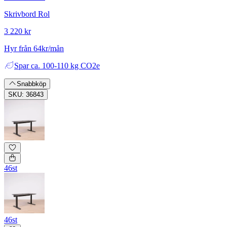
Skrivbord Rol
3 220 kr
Hyr från 64kr/mån
Spar
ca. 100-110 kg CO2e
Snabbköp
SKU: 36843
46st
46st