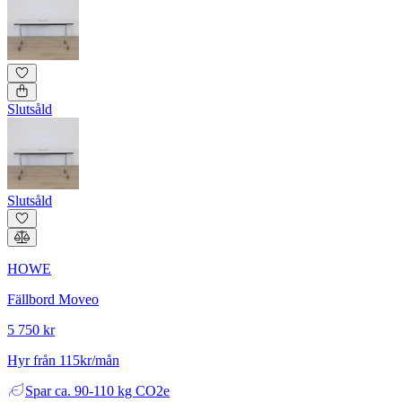
Slutsåld
Slutsåld
HOWE
Fällbord Moveo
5 750 kr
Hyr från 115kr/mån
Spar
ca. 90-110 kg CO2e