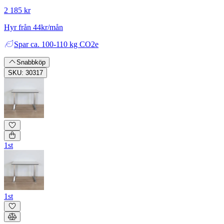
2 185 kr
Hyr från 44kr/mån
Spar
ca. 100-110 kg CO2e
Snabbköp
SKU: 30317
1st
1st