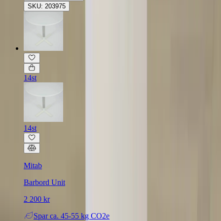
SKU: 203975
14st
14st
Mitab
Barbord Unit
2 200 kr
Spar
ca. 45-55 kg CO2e