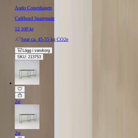
Audo Copenhagen
Cafébord Snaregade
12 100 kr
Spar
ca. 45-55 kg CO2e
Lägg i varukorg
SKU: 213753
2st
2st