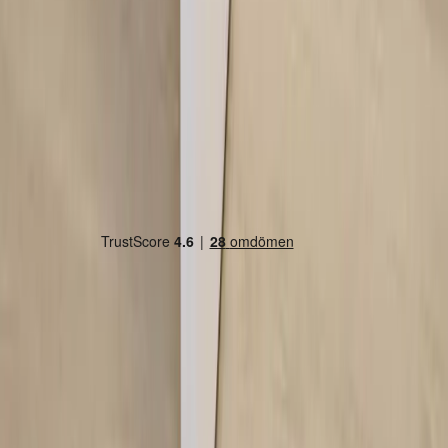
Land/region
Sweden (SEK kr)