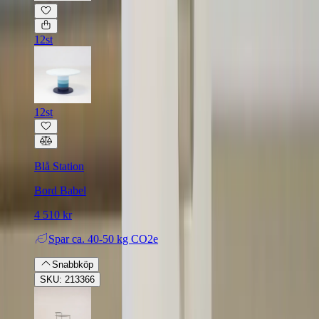
12st
12st
Blå Station
Bord Babel
4 510 kr
Spar
ca. 40-50 kg CO2e
Snabbköp
SKU: 213366