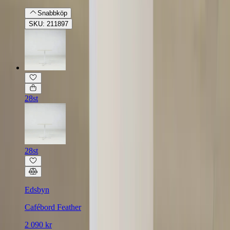
Snabbköp
SKU: 211897
28st
28st
Edsbyn
Cafébord Feather
2 090 kr