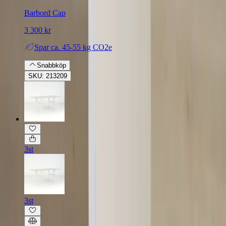
Barbord Cap
3 300 kr
Spar
ca. 45-55 kg CO2e
Snabbköp
SKU: 213209
3st
3st