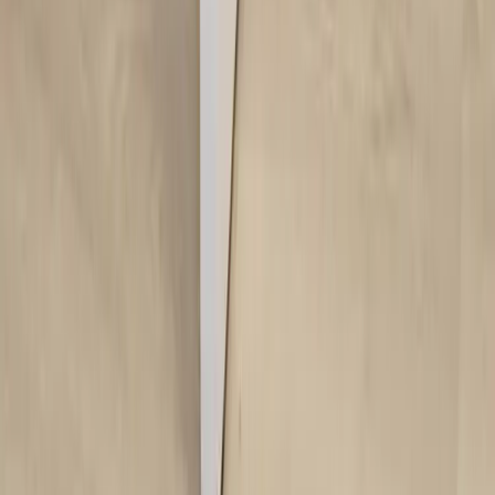
Språk
Svenska
English
©
2023-2026
Rafz
.
Alla rättigheter förbehållna.
Vi använder cookies
Vi använder cookies för att förbättra din upplevelse, analysera trafik
och visa relevanta annonser. Du kan välja vilka kategorier du
godkänner.
Läs vår personuppgiftspolicy.