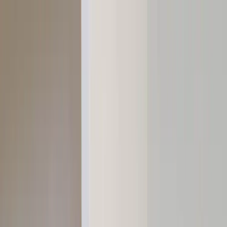
Hoppa till innehåll
Just nu: Fri Frakt på online order över 5000kr*
Sök produkter
Produkter