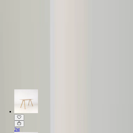
Specifikationer
Möbelskick
: 4
Fint skick
Läs mer om skickbedömning
Relaterade produkter
2st