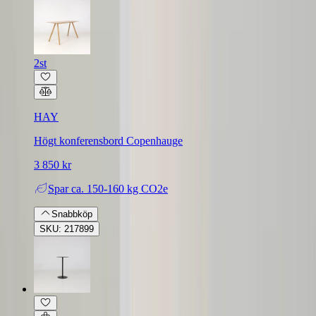
2st
HAY
Högt konferensbord Copenhauge
3 850 kr
Spar
ca. 150-160 kg CO2e
Snabbköp
SKU: 217899