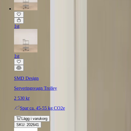
1st
1st
SMD Design
Serveringsvagn Trolley
2 530 kr
Spar
ca. 45-55 kg CO2e
Lägg i varukorg
SKU: 202641