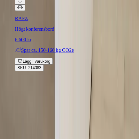
RAFZ
Högt konferensbord
6 600 kr
Spar
ca. 150-160 kg CO2e
Lägg i varukorg
SKU: 214083
Rafz
Vi erbjuder företag och privatpersoner ett prisvärt och miljövänligt
sätt att köpa och sälja återbrukade möbler på. Med vår breda