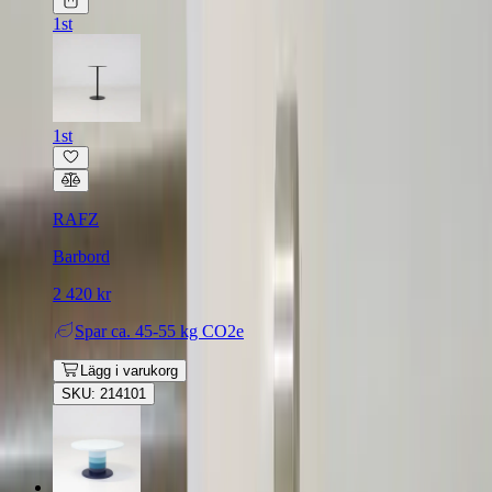
1st
1st
RAFZ
Barbord
2 420 kr
Spar
ca. 45-55 kg CO2e
Lägg i varukorg
SKU: 214101