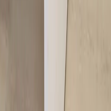
Artiklar
Kontakta oss
Kontakta oss
Rafz Cirkulära Interiörer
Organisationsnummer: 559075-7182
Stora Benhamra 186 97 Brottby Stockholm
Telefon: 08-800100
E-post: info@rafz.se
Sälja möbler: inkop@rafz.se
Öppettider: Vardagar 08.00 – 17.00 Lunchstängt 12.00 -
13.00