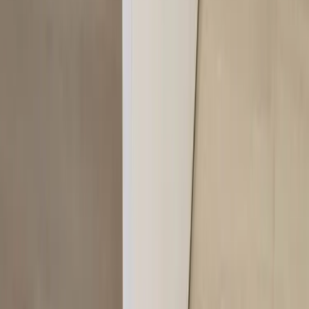
kompetens inom logistik, design och miljö skräddarsyr vi kompletta
lösningar där vi köper och källsorterar era begagnade möbler,
inreder och behovsanpassar nya kontorslokaler och optimerar
befintliga kontorsytor.
Läs mer
Kundservice
Logga in
Kundtjänst
Köpvillkor
Hyresvillkor
Personuppgifter
Vanliga frågor
Användarvillkor
Handla på Rafz
Produkter
Om oss
Vårt hållbarhetsarbete
Hitta hit
REA