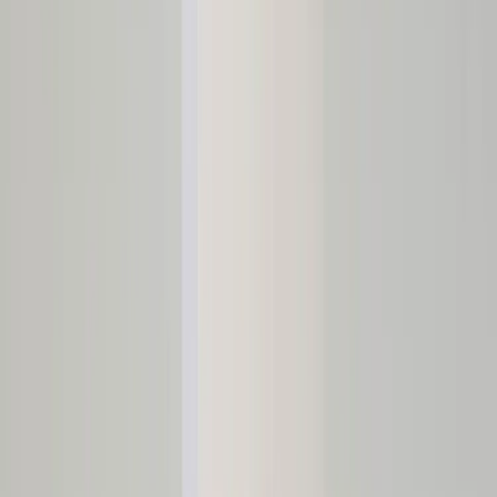
|
Företag
Privatkund
Produkter