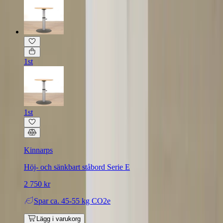
1st
1st
Kinnarps
Höj- och sänkbart ståbord Serie E
2 750 kr
Spar
ca. 45-55 kg CO2e
Lägg i varukorg