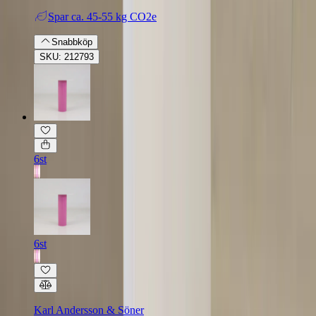
Spar
ca. 45-55 kg CO2e
Snabbköp
SKU: 212793
6st
6st
Karl Andersson & Söner