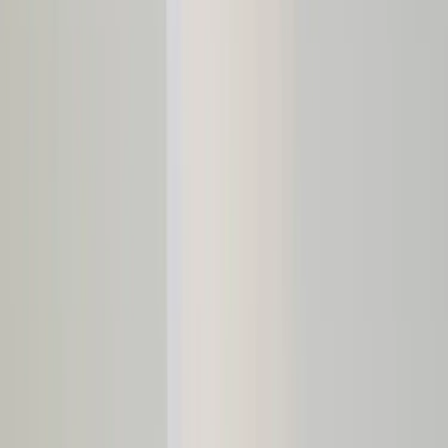
|
Företag
Privatkund
Tillbaka
Hem
/
Barbord Ping Pong