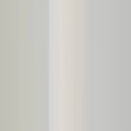
BLÅ STATION
Barbord Ping Pong
SKU:
44128
Spara
Jämför
Köp
Hyr
19 910 kr
Hyr från
13 200 kr
exkl. moms
264 kr
/mån
2
i lager
(få kvar)
Leverans 3-7 arbetsdagar med express leverans