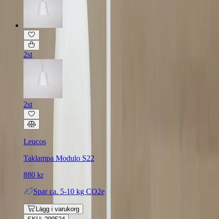
2st
2st
Leucos
Taklampa Modulo S22
880 kr
Spar
ca. 5-10 kg CO2e
Lägg i varukorg