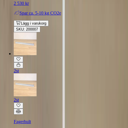
2 530 kr
Spar
ca. 5-10 kg CO2e
Lägg i varukorg
SKU: 200007
2st
2st
Fagerhult