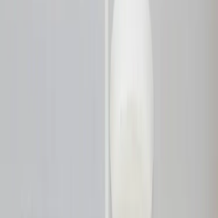
|
Företag
Privatkund
Tillbaka
Hem
/
Golvlampa Astoria