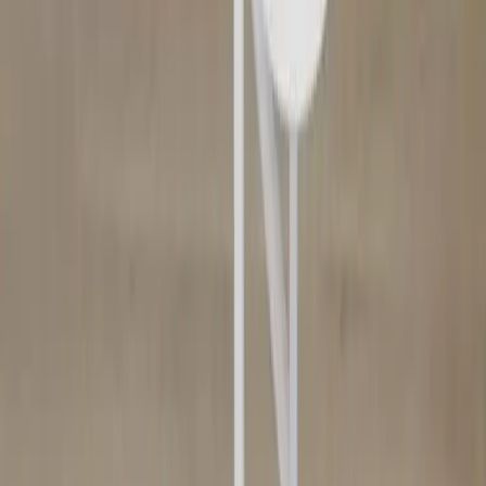
−
1
+
Lägg till i varukorg
Den här produkten sparar:
ca. 10-15 kg CO2e
Prisgaranti
Levereras till hela Sverige
3 års funktionsgaranti
Produktbeskrivning
Golvlampan Astoria är en elegant och mångsidig golvlampa i vitt,
designad av Anna Landerholm för Globen Lighting. Med sin
sofistikerade form och diskreta färg blir den ett stilrent inslag i olika
rum och miljöer. Lampan är inte bara en dekorativ pjäs utan också
funktionell, och kan användas som en stämningsfull hallampa,
piedestal eller praktisk läslampa vid soffan eller fåtöljen.
Astoria är utrustad med justerbara, matta vita brickor (18 cm i
diameter) som gör det möjligt att anpassa ljuset efter behov. Den
stilrena opalvita glaskupan sprider ett mjukt, jämnt ljus som skapar