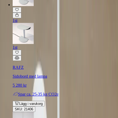
1st
1st
RAFZ
Sidobord med lampa
5 280 kr
Spar
ca. 25-35 kg CO2e
Lägg i varukorg
SKU: 21406