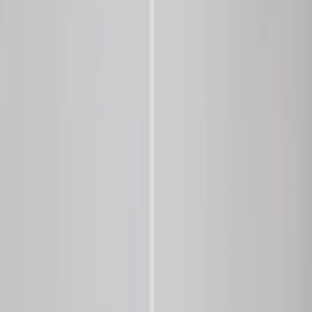
|
Företag
Privatkund
Produkter