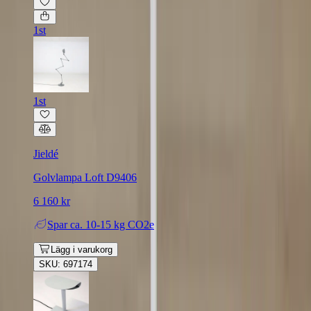
1st
1st
Jieldé
Golvlampa Loft D9406
6 160 kr
Spar
ca. 10-15 kg CO2e
Lägg i varukorg
SKU: 697174