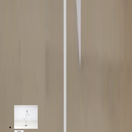
en harmonisk atmosfär i rummet.
Specifikationer
Möbelskick
: 4
Fint skick
Typ:
Begagnad
Läs mer om skickbedömning
Relaterade produkter