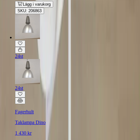
Lägg i varukorg
SKU: 206863
24st
24st
Fagerhult
Taklampa Dino
1 430 kr