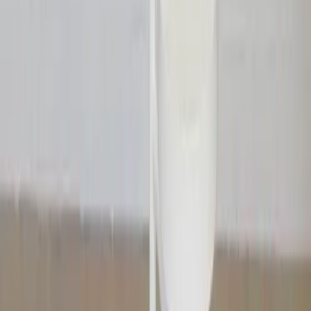
GLOBEN LIGHTING
Golvlampa Astoria
SKU:
102807
Spara
(
1
)
Jämför
Köp
Hyr
2 090 kr
exkl. moms
Hyr från
42 kr
/mån
2
i lager
(få kvar)
Leverans 3-7 arbetsdagar med express leverans