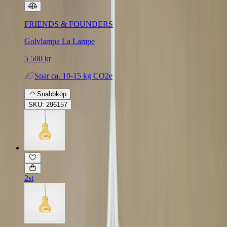
FRIENDS & FOUNDERS
Golvlampa La Lampe
5 500 kr
Spar
ca. 10-15 kg CO2e
Snabbköp
SKU: 296157
2st