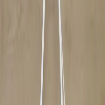
Vi erbjuder företag och privatpersoner ett prisvärt och miljövänligt
sätt att köpa och sälja återbrukade möbler på. Med vår breda
kompetens inom logistik, design och miljö skräddarsyr vi kompletta
lösningar där vi köper och källsorterar era begagnade möbler,
inreder och behovsanpassar nya kontorslokaler och optimerar
befintliga kontorsytor.
Läs mer
Kundservice
Logga in
Kundtjänst
Köpvillkor
Hyresvillkor
Personuppgifter
Vanliga frågor
Användarvillkor
Handla på Rafz
Produkter
Om oss