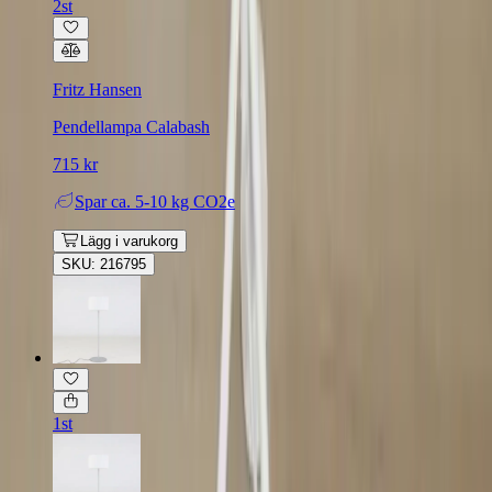
2st
Fritz Hansen
Pendellampa Calabash
715 kr
Spar
ca. 5-10 kg CO2e
Lägg i varukorg
SKU: 216795
1st