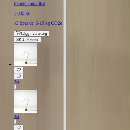
Pendellampa Itza
1 045 kr
Spar
ca. 5-10 kg CO2e
Lägg i varukorg
SKU: 205567
3st
3st