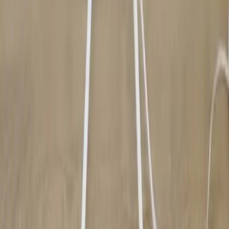
Vårt hållbarhetsarbete
Hitta hit
REA
Artiklar
Kontakta oss
Kontakta oss
Rafz Cirkulära Interiörer
Organisationsnummer: 559075-7182
Stora Benhamra 186 97 Brottby Stockholm
Telefon: 08-800100
E-post: info@rafz.se
Sälja möbler: inkop@rafz.se
Öppettider: Vardagar 08.00 – 17.00 Lunchstängt 12.00 -
13.00