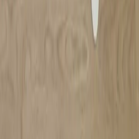
Land/region
Sweden (SEK kr)
Språk
Svenska
English
©
2023-2026
Rafz
.
Alla rättigheter förbehållna.
Vi använder cookies
Vi använder cookies för att förbättra din upplevelse, analysera trafik