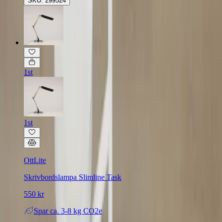
SKU: 299524
1st
1st
OttLite
Skrivbordslampa Slimline Task
550 kr
Spar
ca. 3-8 kg CO2e