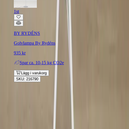
1st
BY RYDÉNS
Golvlampa By Rydéns
935 kr
Spar
ca. 10-15 kg CO2e
Lägg i varukorg
SKU: 216790
Rafz