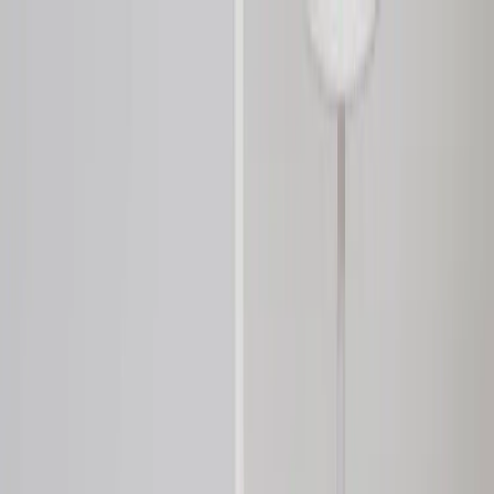
Hoppa till innehåll
Just nu: Fri Frakt på online order över 5000kr*
Sök produkter
Produkter