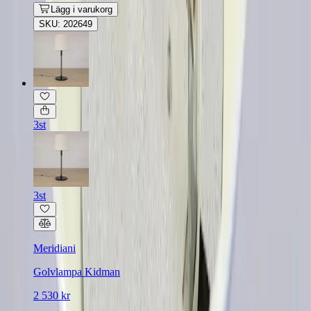
Lägg i varukorg
SKU: 202649
3st
3st
Meridiani
Golvlampa Kidman
2 530 kr