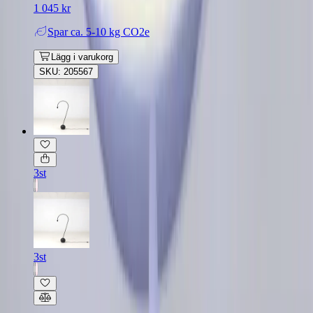
1 045 kr
Spar
ca. 5-10 kg CO2e
Lägg i varukorg
SKU: 205567
3st
3st