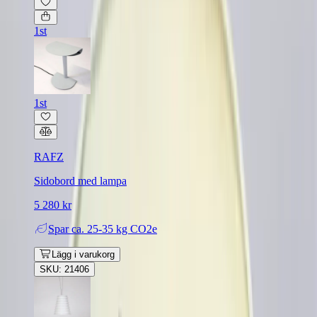
1st
1st
RAFZ
Sidobord med lampa
5 280 kr
Spar
ca. 25-35 kg CO2e
Lägg i varukorg
SKU: 21406