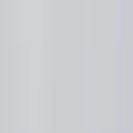
RAFZ
Golvlampa
SKU:
22039
Spara
Jämför
Köp
Hyr
825 kr
exkl. moms
Hyr från
17 kr
/mån
1
i lager
(få kvar)
Leverans 3-7 arbetsdagar med express leverans