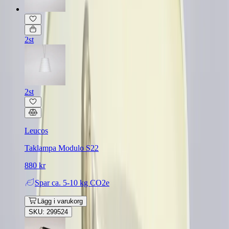
2st
2st
Leucos
Taklampa Modulo S22
880 kr
Spar
ca. 5-10 kg CO2e
Lägg i varukorg
SKU: 299524