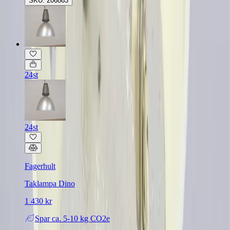
SKU: 206863
24st
24st
Fagerhult
Taklampa Dino
1 430 kr
Spar
ca. 5-10 kg CO2e