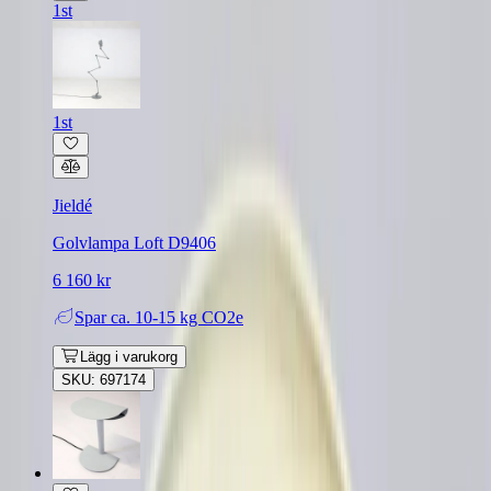
1st
1st
Jieldé
Golvlampa Loft D9406
6 160 kr
Spar
ca. 10-15 kg CO2e
Lägg i varukorg
SKU: 697174