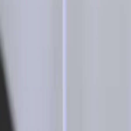
sätt att köpa och sälja återbrukade möbler på. Med vår breda
kompetens inom logistik, design och miljö skräddarsyr vi kompletta
lösningar där vi köper och källsorterar era begagnade möbler,
inreder och behovsanpassar nya kontorslokaler och optimerar
befintliga kontorsytor.
Läs mer
Kundservice
Logga in
Kundtjänst
Köpvillkor
Hyresvillkor
Personuppgifter
Vanliga frågor
Användarvillkor
Handla på Rafz
Produkter
Om oss
Vårt hållbarhetsarbete
Hitta hit