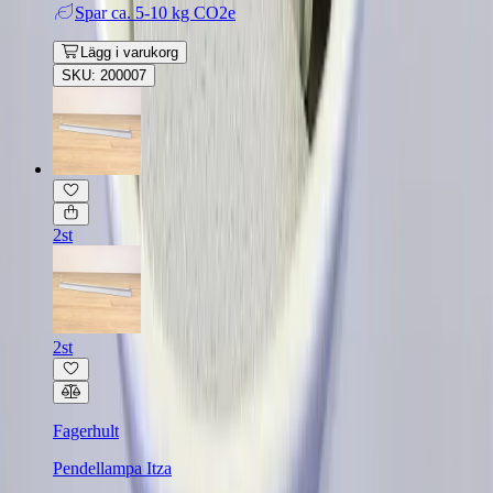
Spar
ca. 5-10 kg CO2e
Lägg i varukorg
SKU: 200007
2st
2st
Fagerhult
Pendellampa Itza