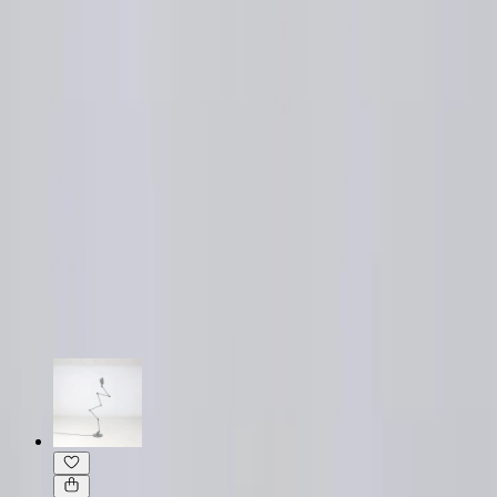
Obs! ljuskälla ingår ej.
Specifikationer
Möbelskick
: 4
Fint skick
Läs mer om skickbedömning
Relaterade produkter