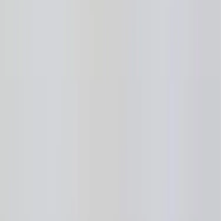
|
Företag
Privatkund
Produkter