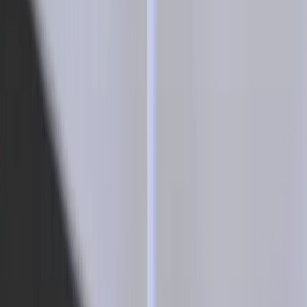
REA
Artiklar
Kontakta oss
Kontakta oss
Rafz Cirkulära Interiörer
Organisationsnummer: 559075-7182
Stora Benhamra 186 97 Brottby Stockholm
Telefon: 08-800100
E-post: info@rafz.se
Sälja möbler: inkop@rafz.se
Öppettider: Vardagar 08.00 – 17.00 Lunchstängt 12.00 -
13.00