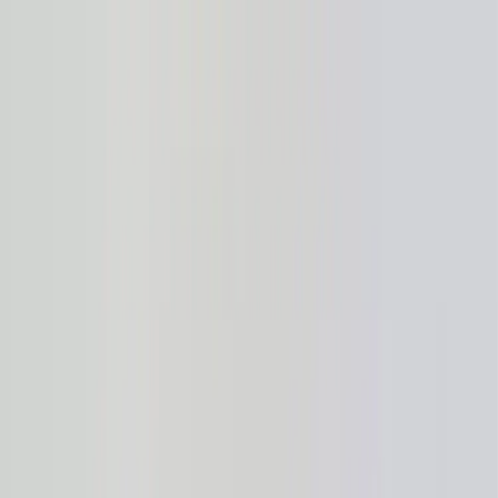
Hoppa till innehåll
Just nu: Fri Frakt på online order över 5000kr*
Sök produkter
Produkter