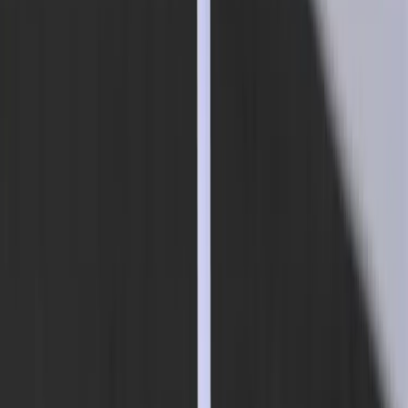
Sweden (SEK kr)
Språk
Svenska
English
©
2023-2026
Rafz
.
Alla rättigheter förbehållna.
Vi använder cookies
Vi använder cookies för att förbättra din upplevelse, analysera trafik
och visa relevanta annonser. Du kan välja vilka kategorier du
godkänner.
Läs vår personuppgiftspolicy.