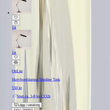
1st
1st
OttLite
Skrivbordslampa Slimline Task
550 kr
Spar
ca. 3-8 kg CO2e
Lägg i varukorg