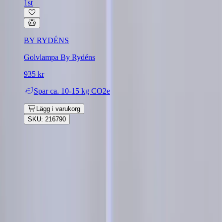
1st
BY RYDÉNS
Golvlampa By Rydéns
935 kr
Spar
ca. 10-15 kg CO2e
Lägg i varukorg
SKU: 216790
Rafz
Vi erbjuder företag och privatpersoner ett prisvärt och miljövänligt