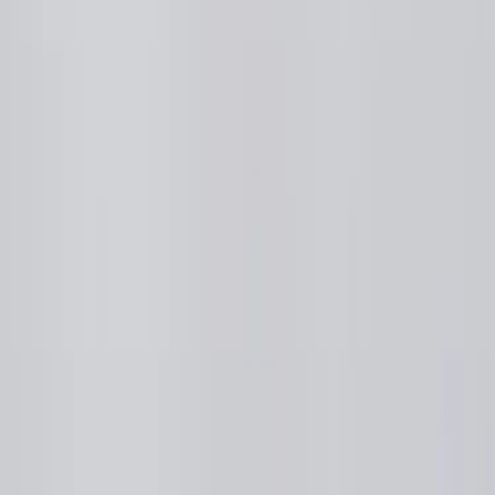
|
Företag
Privatkund
Tillbaka
Hem
/
Golvlampa