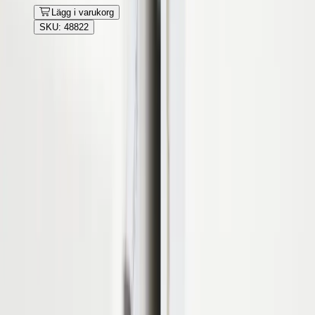
Lägg i varukorg
SKU: 48822
Rafz
Vi erbjuder företag och privatpersoner ett prisvärt och miljövänligt
sätt att köpa och sälja återbrukade möbler på. Med vår breda
kompetens inom logistik, design och miljö skräddarsyr vi kompletta
lösningar där vi köper och källsorterar era begagnade möbler,
inreder och behovsanpassar nya kontorslokaler och optimerar
befintliga kontorsytor.
Läs mer
Kundservice