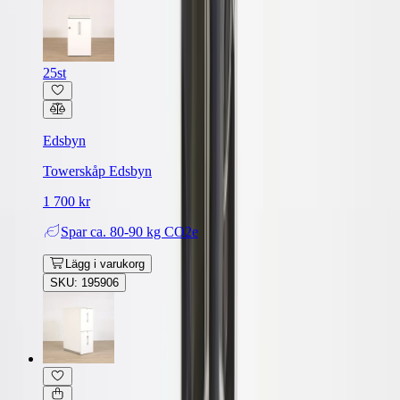
25st
Edsbyn
Towerskåp Edsbyn
1 700 kr
Spar
ca. 80-90 kg CO2e
Lägg i varukorg
SKU: 195906