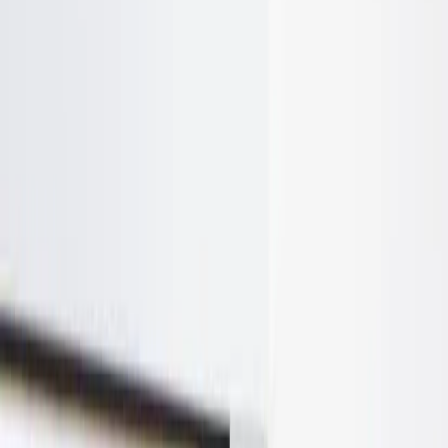
Lägg till i varukorg
Den här produkten sparar:
ca. 90-100 kg CO2e
Prisgaranti
Levereras till hela Sverige
3 års funktionsgaranti
Produktbeskrivning
Vit hurts på svarta hjul med fyra utdragbara lådor med varierande
höjd för optimal förvaring. I den översta lådan finns fack för att
kunna sortera små kontorsartiklar. En hurst skjuter du enkelt in
under skrivbordet så att du har nära till dina papper, block och
pennor. I och med att hurtsen har hjul blir den även väldigt flexibel
att flytta omkring vid behov. Lås finns vilket möjliggör att ha privata
tillhörigheter, eller viktiga dokument i hurtsen. Nycklar följer ej med.
Specifikationer
Möbelskick
: 4