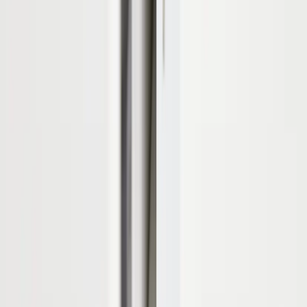
Sälja möbler: inkop@rafz.se
Öppettider: Vardagar 08.00 – 17.00 Lunchstängt 12.00 -
13.00