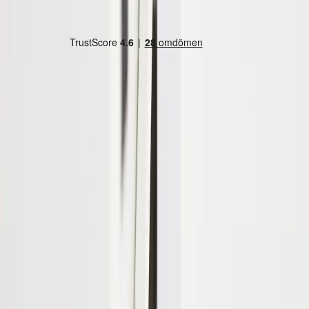
Land/region
Sweden (SEK kr)
Språk
Svenska
English