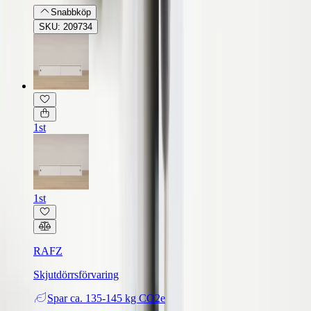
Snabbköp
SKU: 209734
1st
1st
RAFZ
Skjutdörrsförvaring
Spar
ca. 135-145 kg CO2e