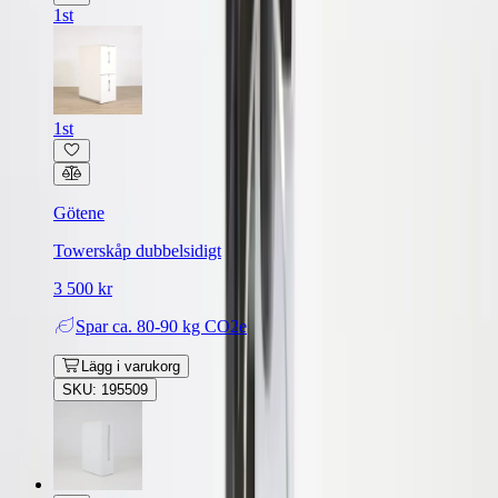
1st
1st
Götene
Towerskåp dubbelsidigt
3 500 kr
Spar
ca. 80-90 kg CO2e
Lägg i varukorg
SKU: 195509