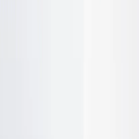
LANAB DESIGN
Hurts
SKU:
20000
Spara
Jämför
Köp
Hyr
900 kr
exkl. moms
Hyr från
18 kr
/mån
Slutsåld
−
1
+