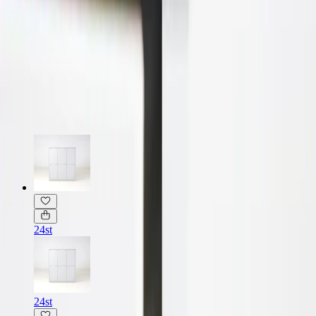
Fint skick
Läs mer om skickbedömning
Relaterade produkter
24st
24st