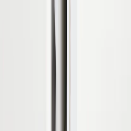
Logga in
Kundtjänst
Köpvillkor
Hyresvillkor
Personuppgifter
Vanliga frågor
Användarvillkor
Handla på Rafz
Produkter
Om oss
Vårt hållbarhetsarbete
Hitta hit
REA
Artiklar
Kontakta oss
Kontakta oss
Rafz Cirkulära Interiörer
Organisationsnummer: 559075-7182
Stora Benhamra 186 97 Brottby Stockholm
Telefon: 08-800100
E-post: info@rafz.se