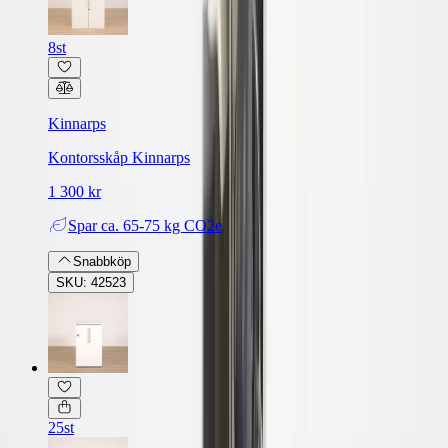
8st
Kinnarps
Kontorsskåp Kinnarps
1 300 kr
Spar
ca. 65-75 kg CO2e
Snabbköp
SKU: 42523
25st