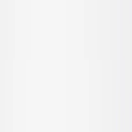
|
Företag
Privatkund
Produkter