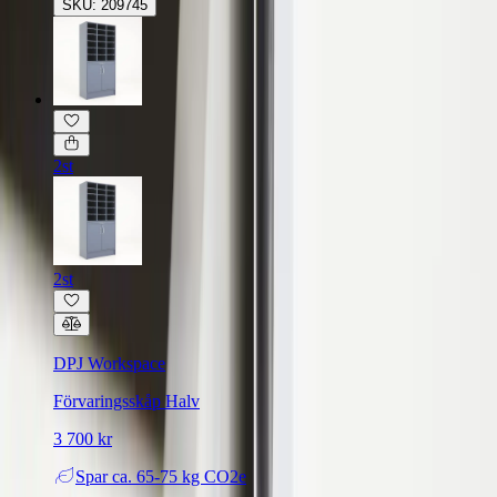
SKU: 209745
2st
2st
DPJ Workspace
Förvaringsskåp Halv
3 700 kr
Spar
ca. 65-75 kg CO2e