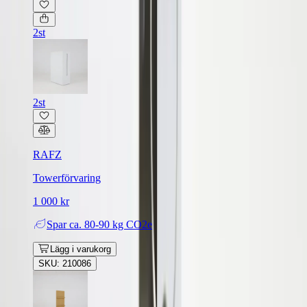
2st
2st
RAFZ
Towerförvaring
1 000 kr
Spar
ca. 80-90 kg CO2e
Lägg i varukorg
SKU: 210086