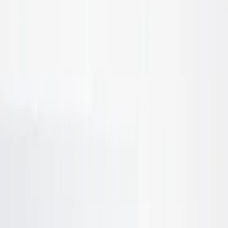
|
Företag
Privatkund
Tillbaka
Hem
/
Hurts