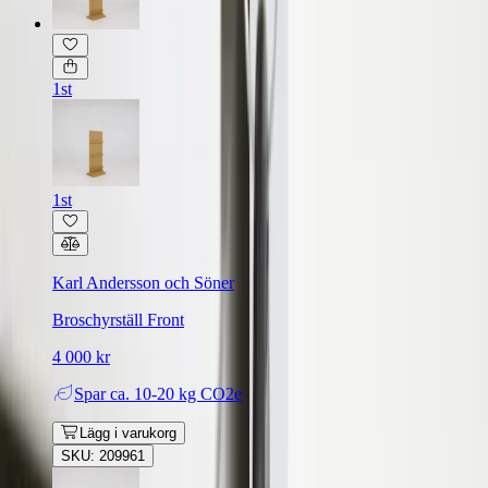
1st
1st
Karl Andersson och Söner
Broschyrställ Front
4 000 kr
Spar
ca. 10-20 kg CO2e
Lägg i varukorg
SKU: 209961