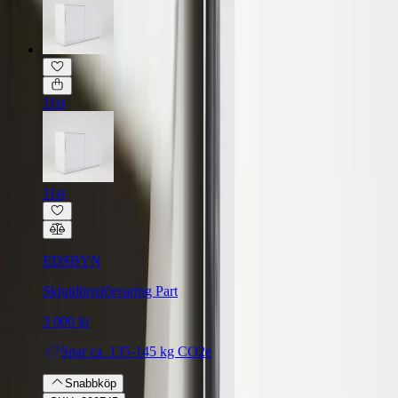
11st
11st
EDSBYN
Skjutdörrsförvaring Part
3 000 kr
Spar
ca. 135-145 kg CO2e
Snabbköp