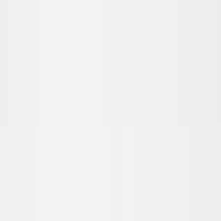
Hoppa till innehåll
Just nu: Fri Frakt på online order över 5000kr*
Sök produkter
Produkter