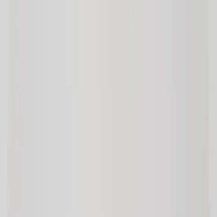
Rafz
Vi erbjuder företag och privatpersoner ett prisvärt och miljövänligt
sätt att köpa och sälja återbrukade möbler på. Med vår breda
kompetens inom logistik, design och miljö skräddarsyr vi kompletta
lösningar där vi köper och källsorterar era begagnade möbler,
inreder och behovsanpassar nya kontorslokaler och optimerar
befintliga kontorsytor.
Läs mer
Kundservice
Logga in
Kundtjänst
Köpvillkor
Hyresvillkor
Personuppgifter