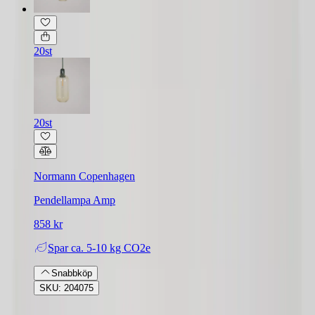
20st
20st
Normann Copenhagen
Pendellampa Amp
858 kr
Spar
ca. 5-10 kg CO2e
Snabbköp
SKU: 204075