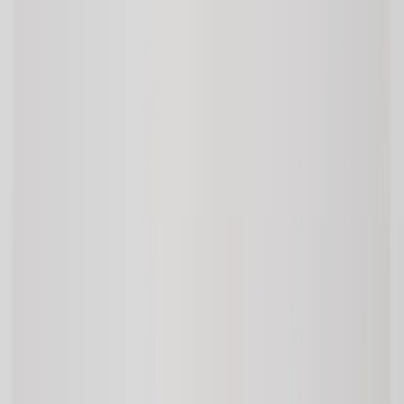
Vanliga frågor
Användarvillkor
Handla på Rafz
Produkter
Om oss
Vårt hållbarhetsarbete
Hitta hit
REA
Artiklar
Kontakta oss
Kontakta oss
Rafz Cirkulära Interiörer
Organisationsnummer: 559075-7182
Stora Benhamra 186 97 Brottby Stockholm
Telefon: 08-800100
E-post: info@rafz.se
Sälja möbler: inkop@rafz.se
Öppettider: Vardagar 08.00 – 17.00 Lunchstängt 12.00 -
13.00