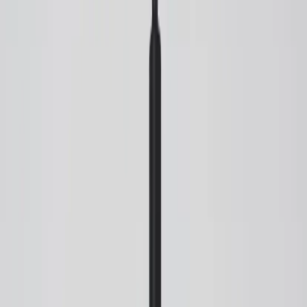
Muuto
Pendellampa Rime
SKU:
218650
Spara
(
1
)
Jämför
Storlek
Liten
Köp
Hyr
1 155 kr
exkl. moms
Hyr från
23 kr
/mån