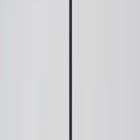
|
Företag
Privatkund
Tillbaka
Hem
/
Pendellampa Rime