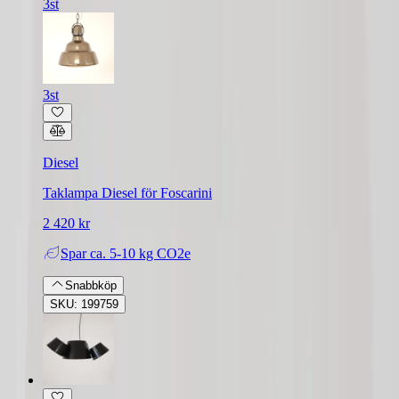
3st
3st
Diesel
Taklampa Diesel för Foscarini
2 420 kr
Spar
ca. 5-10 kg CO2e
Snabbköp
SKU: 199759