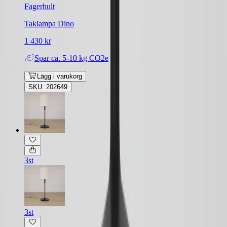
Fagerhult
Taklampa Dino
1 430 kr
Spar
ca. 5-10 kg CO2e
Lägg i varukorg
SKU: 202649
3st
3st