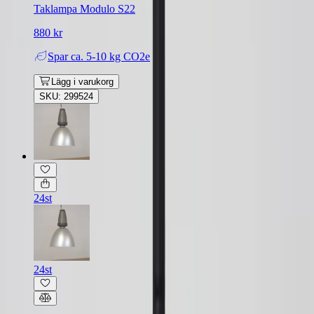
Taklampa Modulo S22
880 kr
Spar
ca. 5-10 kg CO2e
Lägg i varukorg
SKU: 299524
24st
24st