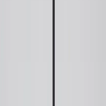
|
Företag
Privatkund
Produkter