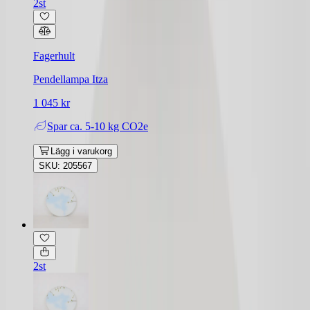
2st
Fagerhult
Pendellampa Itza
1 045 kr
Spar
ca. 5-10 kg CO2e
Lägg i varukorg
SKU: 205567
2st