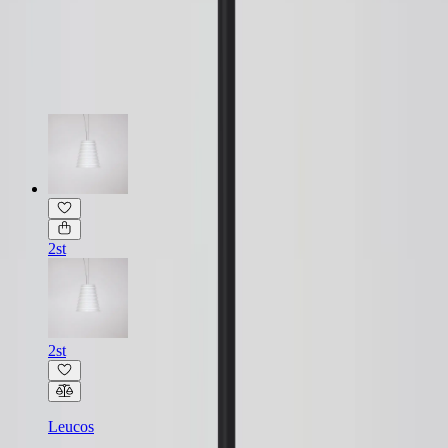
Läs mer om skickbedömning
Relaterade produkter
2st
2st
Leucos