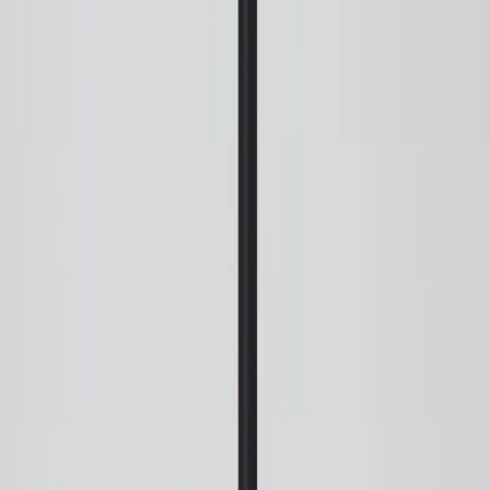
7
i lager
(
10
totalt)
(få kvar)
Leverans 3-7 arbetsdagar med express leverans
−
1
+
Lägg till i varukorg
Den här produkten sparar:
ca. 5-10 kg CO2e
Prisgaranti
Levereras till hela Sverige
3 års funktionsgaranti
Produktbeskrivning
Pendel Rime från Muuto är en stilren och modern taklampa
formgiven av den prisbelönta designduon TAF Studio. Med sin
mjuka organiska form inspirerad av ekollon kombinerar lampan
skandinavisk enkelhet med ett sofistikerat uttryck. Den munblåsta
glaskupan är sandblästrad för att skapa en halvtransparent yta som