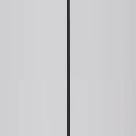
Hoppa till innehåll
Just nu: Fri Frakt på online order över 5000kr*
Sök produkter
Produkter