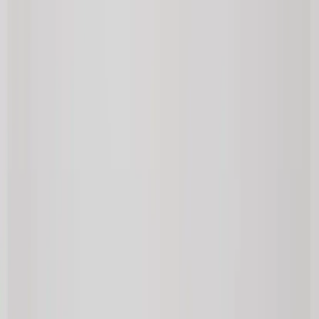
Land/region
Sweden (SEK kr)
Språk
Svenska
English