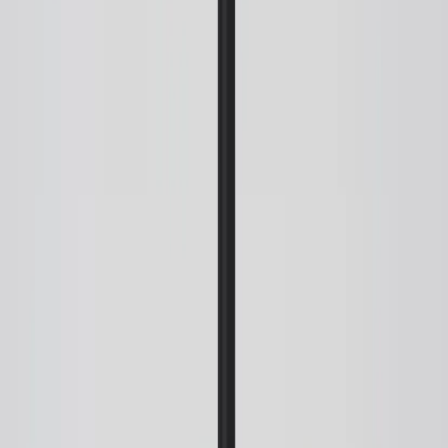
sprider ett behagligt och diffust ljus utan bländning, vilket ger
rummet en varm och inbjudande atmosfär.
Rime passar perfekt ovanför mindre bord, i fönster, över
receptionsdiskar eller i grupper där flera pendlar tillsammans skapar
ett levande och dekorativt ljusarrangemang. Den pulverlackerade
toppdetaljen och den matchande textilkabeln ger lampan ett enhetligt
och genomarbetat uttryck.
Specifikationer
Möbelskick
: 4
Fint skick
Typ:
Begagnad
Kommentar från ansvarig möbelbesiktare:
Liten: Ø12 cm
Stor: Ø25 cm