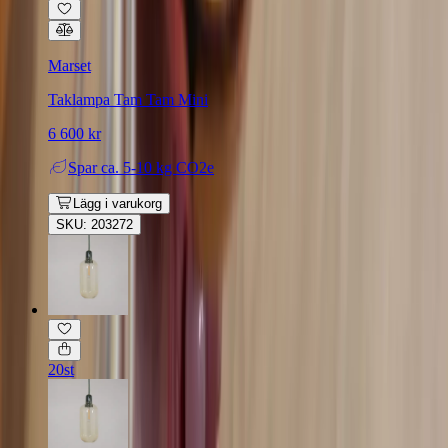
Marset
Taklampa Tam Tam Mini
6 600 kr
Spar
ca. 5-10 kg CO2e
Lägg i varukorg
SKU: 203272
20st