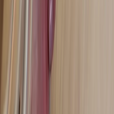
Vi erbjuder företag och privatpersoner ett prisvärt och miljövänligt
sätt att köpa och sälja återbrukade möbler på. Med vår breda
kompetens inom logistik, design och miljö skräddarsyr vi kompletta
lösningar där vi köper och källsorterar era begagnade möbler,
inreder och behovsanpassar nya kontorslokaler och optimerar
befintliga kontorsytor.
Läs mer
Kundservice
Logga in
Kundtjänst
Köpvillkor
Hyresvillkor
Personuppgifter
Vanliga frågor
Användarvillkor
Handla på Rafz
Produkter
Om oss
Vårt hållbarhetsarbete