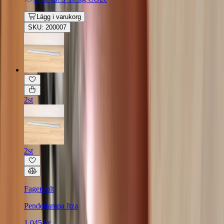
Lägg i varukorg
SKU: 200007
2st
2st
Fagerhult
Pendellampa Itza
1 045 kr