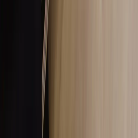
Sweden (SEK kr)
Språk
Svenska
English
©
2023-2026
Rafz
.
Alla rättigheter förbehållna.
Vi använder cookies
Vi använder cookies för att förbättra din upplevelse, analysera trafik
och visa relevanta annonser. Du kan välja vilka kategorier du