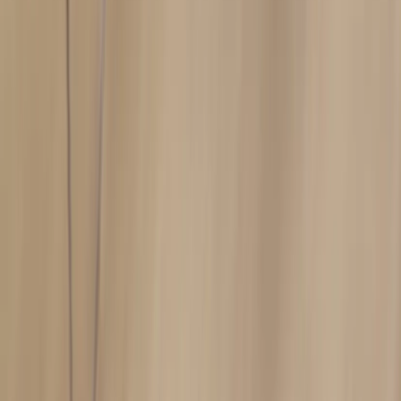
Inkommande
REA
Varumärken
Jämför