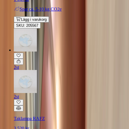
Spar
ca. 5-10 kg CO2e
Lägg i varukorg
SKU: 205567
2st
2st
Taklampa RAFZ
3 520 kr