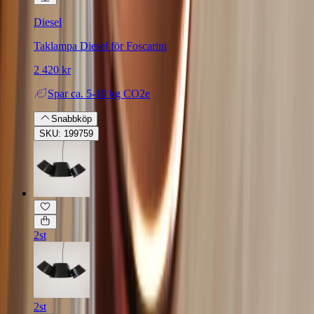
Diesel
Taklampa Diesel för Foscarini
2 420 kr
Spar
ca. 5-10 kg CO2e
Snabbköp
SKU: 199759
2st
2st