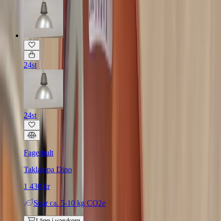
24st
24st
Fagerhult
Taklampa Dino
1 430 kr
Spar
ca. 5-10 kg CO2e
Lägg i varukorg