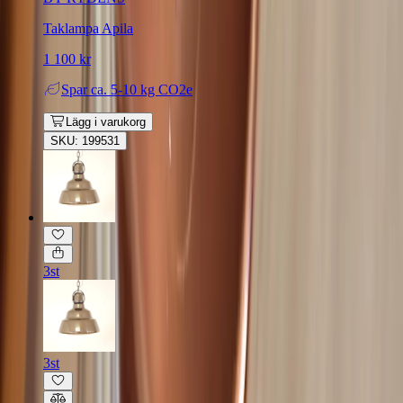
Taklampa Apila
1 100 kr
Spar
ca. 5-10 kg CO2e
Lägg i varukorg
SKU: 199531
3st
3st