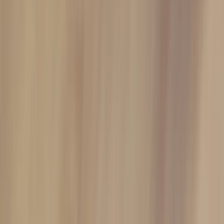
|
Företag
Privatkund
Produkter