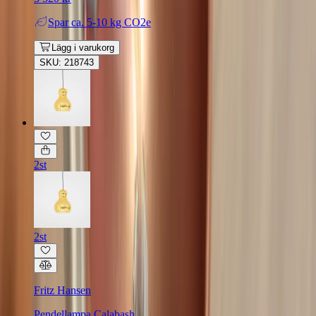
Spar
ca. 5-10 kg CO2e
Lägg i varukorg
SKU: 218743
2st
2st
Fritz Hansen
Pendellampa Calabash