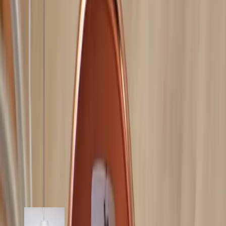
atmosfär. Lampans minimalistiska design gör den lätt att kombinera
med olika inredningsstilar, från industriell till skandinavisk. Den är
inte bara en funktionell ljuskälla, utan också ett konstverk i sig som
drar blickarna till sig.
Specifikationer
Möbelskick
: 4
Fint skick
Typ:
Begagnad
Läs mer om skickbedömning
Relaterade produkter