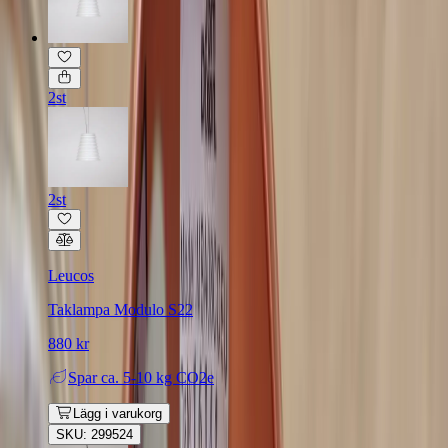
2st
2st
Leucos
Taklampa Modulo S22
880 kr
Spar
ca. 5-10 kg CO2e
Lägg i varukorg
SKU: 299524