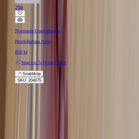
20st
Normann Copenhagen
Pendellampa Amp
858 kr
Spar
ca. 5-10 kg CO2e
Snabbköp
SKU: 204075
Rafz