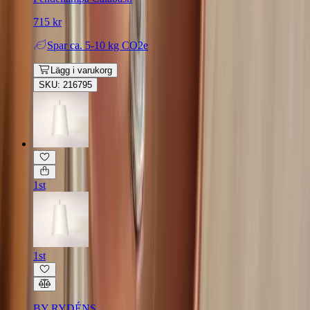
715 kr
Spar
ca. 5-10 kg CO2e
Lägg i varukorg
SKU: 216795
1st
1st
BY RYDÉNS