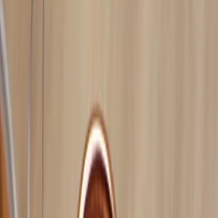
−
1
+
Lägg till i varukorg
Den här produkten sparar:
ca. 5-10 kg CO2e
Prisgaranti
Levereras till hela Sverige
3 års funktionsgaranti
Produktbeskrivning
Taklampa Copper Round är en stilfull och modern
belysningslösning från det välrenommerade varumärket Tom Dixon.
Denna stilrena takpendel är tillverkad i koppar, vilket ger den en
unik och sofistikerad glans som passar perfekt i moderna
inredningsmiljöer. Med en diameter på 30 cm är den idealisk för att
skapa en central ljuspunkt i rummet, oavsett om det är i ett
vardagsrum, kök eller matsal.
Den kopparfärgade ytan på Taklampa Copper Round reflekterar
ljuset på ett vackert sätt, vilket skapar en varm och inbjudande