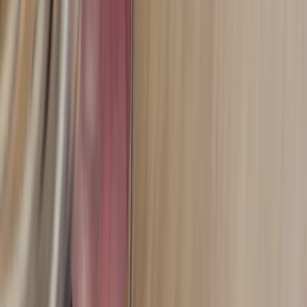
Hitta hit
REA
Artiklar
Kontakta oss
Kontakta oss
Rafz Cirkulära Interiörer
Organisationsnummer: 559075-7182
Stora Benhamra 186 97 Brottby Stockholm
Telefon: 08-800100
E-post: info@rafz.se
Sälja möbler: inkop@rafz.se
Öppettider: Vardagar 08.00 – 17.00 Lunchstängt 12.00 -
13.00