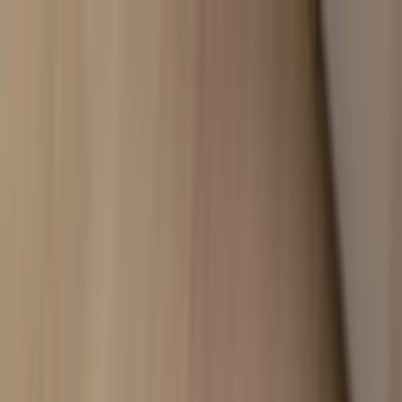
Hoppa till innehåll
Just nu: Fri Frakt på online order över 5000kr*
Sök produkter
Produkter