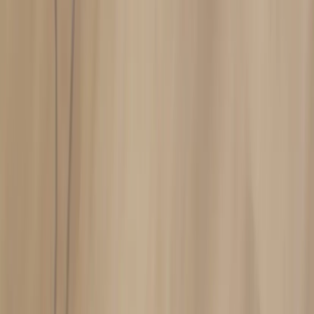
|
Företag
Privatkund
Tillbaka
Hem
/
Takpendel Copper Round