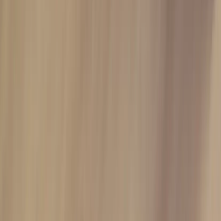
Inkommande
REA
Varumärken
Jämför