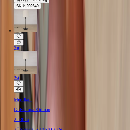
SKU: 202649
3st
3st
Meridiani
Golvlampa Kidman
2 530 kr
Spar
ca. 5-10 kg CO2e