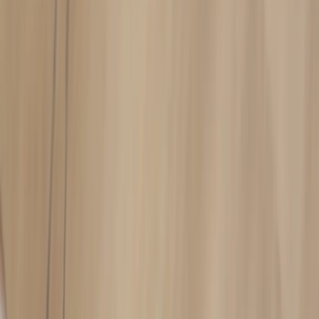
Tom Dixon
Takpendel Copper Round
SKU:
205180
Spara
Jämför
Köp
Hyr
4 070 kr
exkl. moms
Hyr från
81 kr
/mån
5
i lager
(få kvar)
Leverans 3-7 arbetsdagar med express leverans