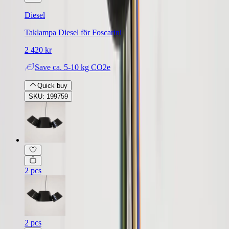
Diesel
Taklampa Diesel för Foscarini
2 420 kr
Save
ca. 5-10 kg CO2e
Quick buy
SKU: 199759
2 pcs
2 pcs