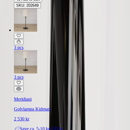
SKU: 202649
3 pcs
3 pcs
Meridiani
Golvlampa Kidman
2 530 kr
Save
ca. 5-10 kg CO2e