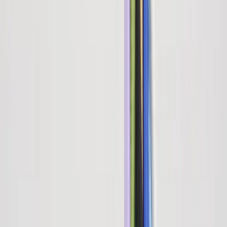
Sweden (SEK kr)
Language
Svenska
English
©
2023-2026
Rafz
.
All rights reserved.
We use cookies
We use cookies to improve your experience, analyze traffic and
show relevant ads. You can choose which categories you accept.