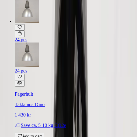
24 pcs
24 pcs
Fagerhult
Taklampa Dino
1 430 kr
Save
ca. 5-10 kg CO2e
Add to cart