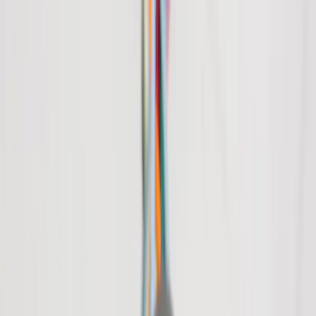
|
Business
Private
Back
Home
/
Lampa PET Lamp