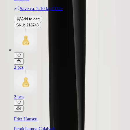
Save
ca. 5-10 kg CO2e
Add to cart
SKU: 218743
2 pcs
2 pcs
Fritz Hansen
Pendellampa Calabash