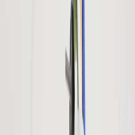
Vi erbjuder företag och privatpersoner ett prisvärt och miljövänligt
sätt att köpa och sälja återbrukade möbler på. Med vår breda
kompetens inom logistik, design och miljö skräddarsyr vi kompletta
lösningar där vi köper och källsorterar era begagnade möbler,
inreder och behovsanpassar nya kontorslokaler och optimerar
befintliga kontorsytor.
Läs mer
Kundservice
Logga in
Kundtjänst
Köpvillkor
Hyresvillkor
Personuppgifter
Vanliga frågor
Användarvillkor
Handla på Rafz
Produkter
Om oss
Vårt hållbarhetsarbete