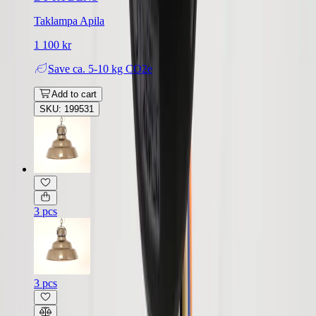
Taklampa Apila
1 100 kr
Save
ca. 5-10 kg CO2e
Add to cart
SKU: 199531
3 pcs
3 pcs