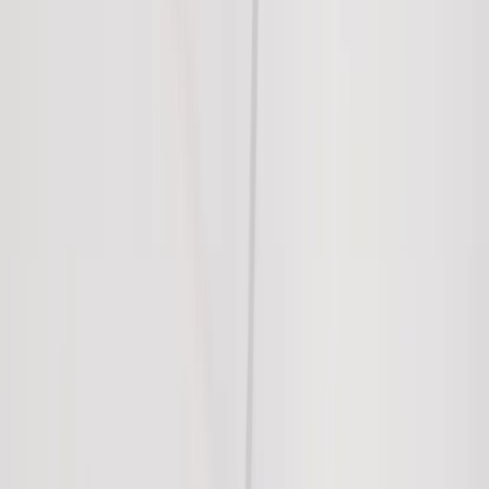
|
Business
Private
Produkter