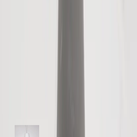
dekorativt statement som förenar design, hållbarhet och globalt
hantverk i samma objekt.
Specifikationer
Möbelskick
: 4
Fint skick
Typ:
Begagnad
Läs mer om skickbedömning
Relaterade produkter