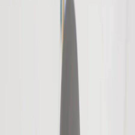
Rossana Orlandi
Lampa PET Lamp
SKU:
218621
Spara
(
2
)
Jämför
Buy
Rent
16 500 kr
exkl. moms
Rent from
330 kr
/mo
1
i lager
(få kvar)
Leverans 3-7 arbetsdagar med express leverans