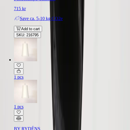
715 kr
Save
ca. 5-10 kg CO2e
Add to cart
SKU: 216795
1 pcs
1 pcs
BY RYDÉNS