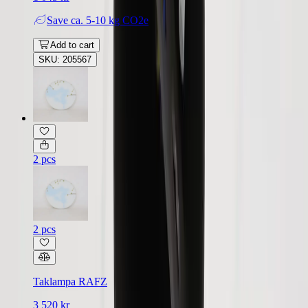
Save
ca. 5-10 kg CO2e
Add to cart
SKU: 205567
2 pcs
2 pcs
Taklampa RAFZ
3 520 kr