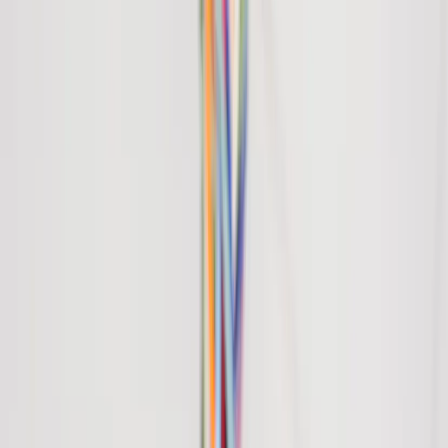
Inkommande
REA
Varumärken
Jämför