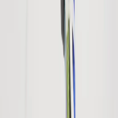
Hitta hit
REA
Artiklar
Kontakta oss
Kontakta oss
Rafz Cirkulära Interiörer
Organisationsnummer: 559075-7182
Stora Benhamra 186 97 Brottby Stockholm
Telefon: 08-800100
E-post: info@rafz.se
Sälja möbler: inkop@rafz.se
Öppettider: Vardagar 08.00 – 17.00 Lunchstängt 12.00 -
13.00