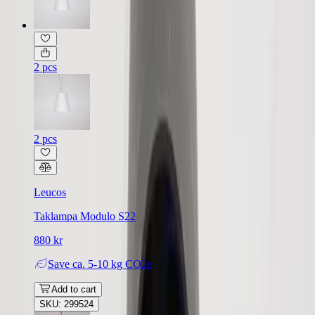
2 pcs
2 pcs
Leucos
Taklampa Modulo S22
880 kr
Save
ca. 5-10 kg CO2e
Add to cart
SKU: 299524