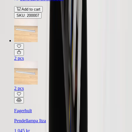
Add to cart
SKU: 200007
2 pcs
2 pcs
Fagerhult
Pendellampa Itza
1 045 kr