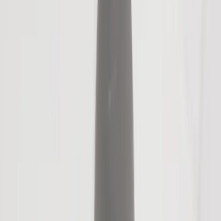
−
1
+
Add to cart
Den här produkten sparar:
ca. 5-10 kg CO2e
Prisgaranti
Levereras till hela Sverige
3 års funktionsgaranti
Produktbeskrivning
Lampa PET Lamp designad av Álvaro Catalán de Ocón är en
spektakulär taklampa där återbruk och hantverk möts i ett starkt
konstnärligt uttryck. Lampan kombinerar återanvända PET-flaskor
med traditionella vävtekniker från olika delar av världen, vilket gör
varje exemplar unikt.
Den generösa formen och de färgstarka naturfibrerna skapar ett
levande blickfång som passar perfekt i miljöer där belysningen får ta
plats – exempelvis entréer, lounger, restauranger, hotell och kreativa
kontorsmiljöer. PET Lamp är mer än en ljuskälla; det är ett