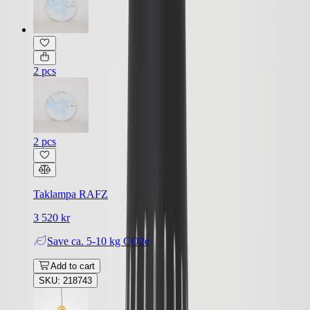
2 pcs
2 pcs
Taklampa RAFZ
3 520 kr
Save
ca. 5-10 kg CO2e
Add to cart
SKU: 218743