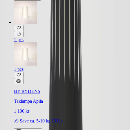
1 pcs
1 pcs
BY RYDÉNS
Taklampa Apila
1 100 kr
Save
ca. 5-10 kg CO2e