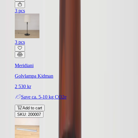
3 pcs
3 pcs
Meridiani
Golvlampa Kidman
2 530 kr
Save
ca. 5-10 kg CO2e
Add to cart
SKU: 200007