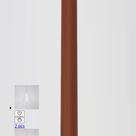
Möbelskick
: 4
Fint skick
Typ:
Begagnad
Läs mer om skickbedömning
Relaterade produkter
2 pcs