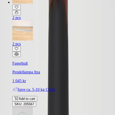
2 pcs
2 pcs
Fagerhult
Pendellampa Itza
1 045 kr
Save
ca. 5-10 kg CO2e
Add to cart
SKU: 205567