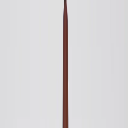
Inkommande
REA
Varumärken
Jämför