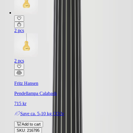
2 pcs
2 pcs
Fritz Hansen
Pendellampa Calabash
715 kr
Save
ca. 5-10 kg CO2e
Add to cart
SKU: 216795