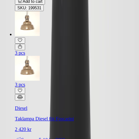
Add to cart
SKU: 199531
3 pcs
3 pcs
Diesel
Taklampa Diesel för Foscarini
2 420 kr