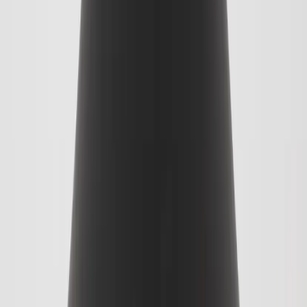
Läs mer
Kundservice
Logga in
Kundtjänst
Köpvillkor
Hyresvillkor
Personuppgifter
Vanliga frågor
Användarvillkor
Handla på Rafz
Produkter
Om oss
Vårt hållbarhetsarbete
Hitta hit
REA
Artiklar
Kontakta oss
Kontakta oss