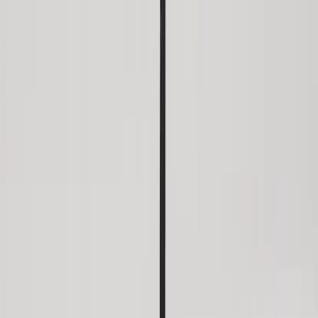
Skip to content
Just nu: Fri Frakt på online order över 5000kr*
Search products
Produkter