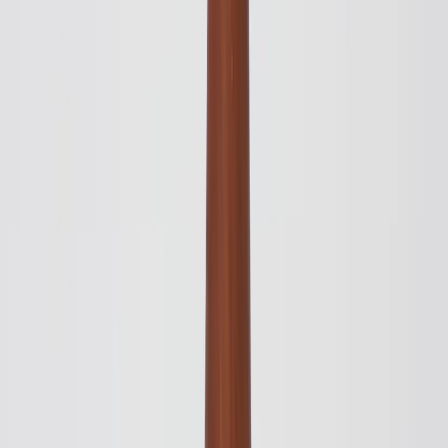
Fritz Hansen
Pendellampa Orient P2
SKU:
218149
Spara
Jämför
Färg
Svart
Buy
Rent
3 080 kr
exkl. moms
Rent from
62 kr
/mo