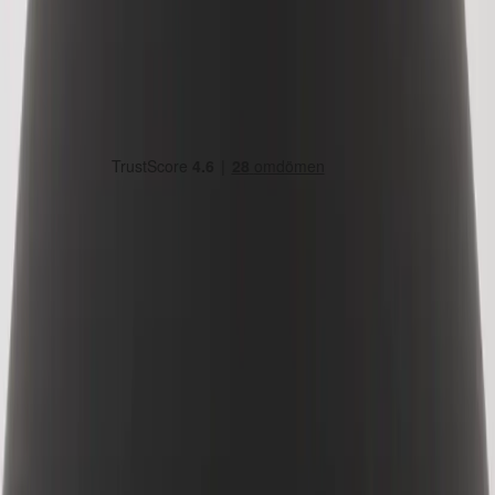
Country/region
Sweden (SEK kr)
Language
Svenska
English