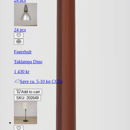
24 pcs
24 pcs
Fagerhult
Taklampa Dino
1 430 kr
Save
ca. 5-10 kg CO2e
Add to cart
SKU: 202649