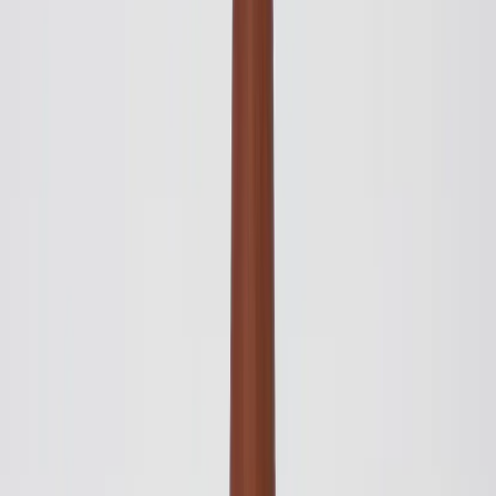
|
Business
Private
Back
Home
/
Pendellampa Orient P2