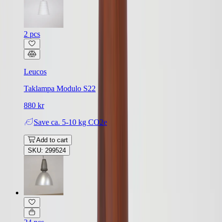
2 pcs
Leucos
Taklampa Modulo S22
880 kr
Save
ca. 5-10 kg CO2e
Add to cart
SKU: 299524