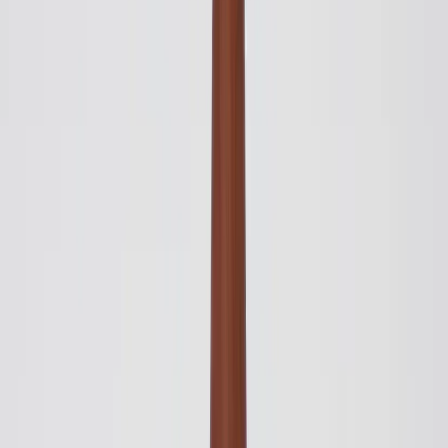
Inkommande
REA
Varumärken
Jämför