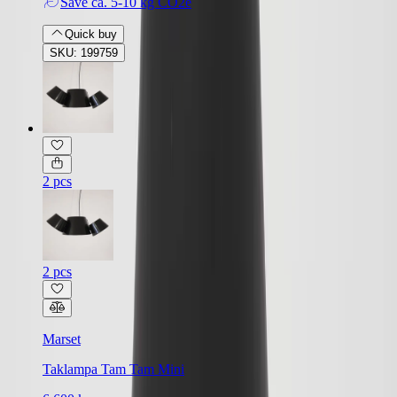
Save
ca. 5-10 kg CO2e
Quick buy
SKU: 199759
2 pcs
2 pcs
Marset
Taklampa Tam Tam Mini