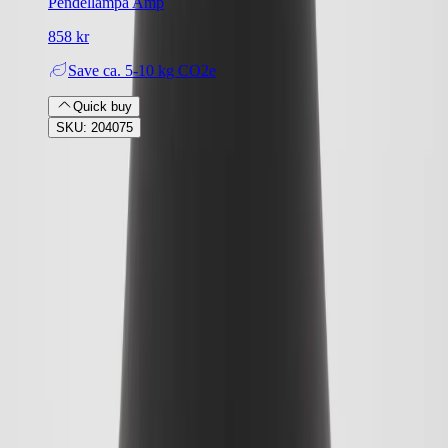
Pendellampa Amp
858 kr
Save
ca. 5-10 kg CO2e
Quick buy
SKU: 204075
Rafz
Vi erbjuder företag och privatpersoner ett prisvärt och miljövänligt
sätt att köpa och sälja återbrukade möbler på. Med vår breda
kompetens inom logistik, design och miljö skräddarsyr vi kompletta
lösningar där vi köper och källsorterar era begagnade möbler,
inreder och behovsanpassar nya kontorslokaler och optimerar
befintliga kontorsytor.