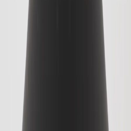
Rafz Cirkulära Interiörer
Organisationsnummer: 559075-7182
Stora Benhamra 186 97 Brottby Stockholm
Telefon: 08-800100
E-post: info@rafz.se
Sälja möbler: inkop@rafz.se
Öppettider: Vardagar 08.00 – 17.00 Lunchstängt 12.00 -
13.00