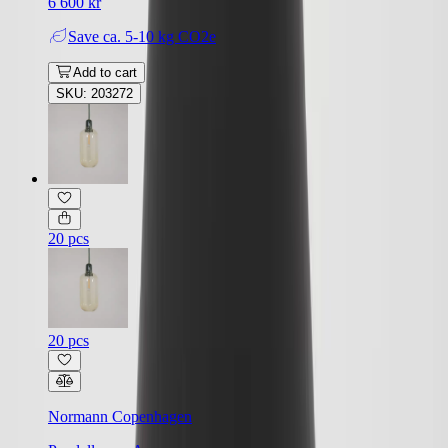
6 600 kr
Save
ca. 5-10 kg CO2e
Add to cart
SKU: 203272
20 pcs
20 pcs
Normann Copenhagen