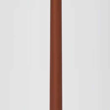
1
i lager
(
2
totalt)
(få kvar)
Leverans 3-7 arbetsdagar med express leverans
−
1
+
Add to cart
Den här produkten sparar:
ca. 5-10 kg CO2e
Prisgaranti
Levereras till hela Sverige
3 års funktionsgaranti
Produktbeskrivning
Elegant svart taklampa från Fritz Hansen med en diameter på 40 cm.
Perfekt för moderna interiörer.
Specifikationer