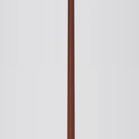
|
Business
Private
Produkter