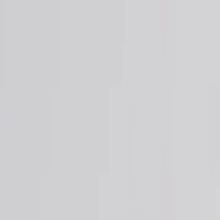
Skip to content
Just nu: Fri Frakt på online order över 5000kr*
Search products
Produkter