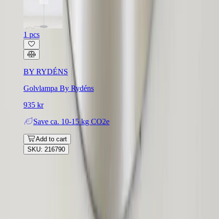
1 pcs
BY RYDÉNS
Golvlampa By Rydéns
935 kr
Save
ca. 10-15 kg CO2e
Add to cart
SKU: 216790