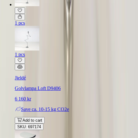
1 pcs
1 pcs
Jieldé
Golvlampa Loft D9406
6 160 kr
Save
ca. 10-15 kg CO2e
Add to cart
SKU: 697174