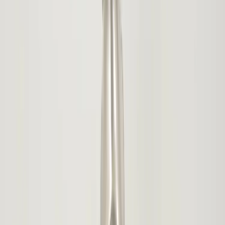
Inkommande
REA
Varumärken
Jämför