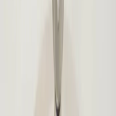
IKEA
Skrivbordslampa A0301
SKU:
194949
Spara
Jämför
Kombination
Alternativ 1
Buy
Rent
165 kr
exkl. moms
Rent from
3 kr
/mo