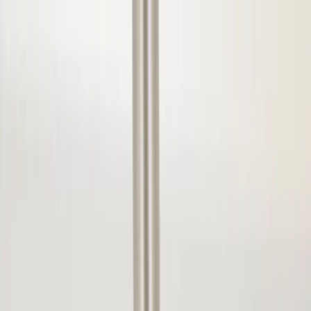
Skip to content
Just nu: Fri Frakt på online order över 5000kr*
Search products
Produkter