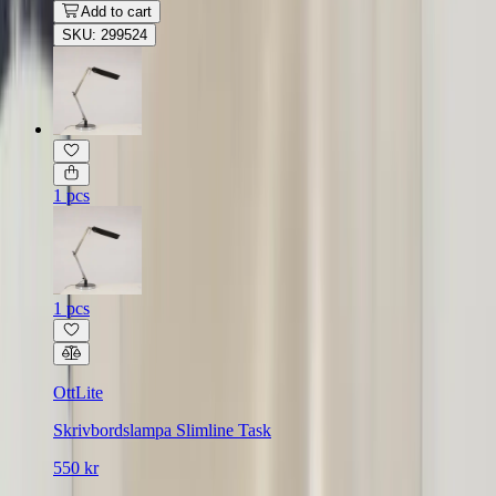
Add to cart
SKU: 299524
1 pcs
1 pcs
OttLite
Skrivbordslampa Slimline Task
550 kr