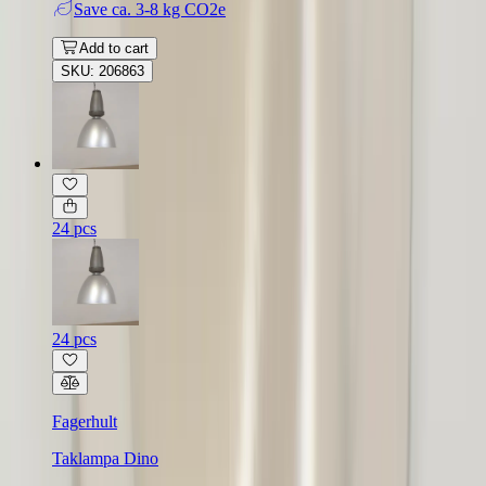
Save
ca. 3-8 kg CO2e
Add to cart
SKU: 206863
24 pcs
24 pcs
Fagerhult
Taklampa Dino