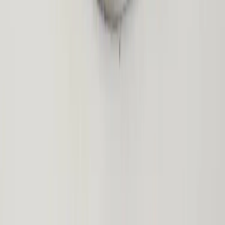
Rafz
Vi erbjuder företag och privatpersoner ett prisvärt och miljövänligt
sätt att köpa och sälja återbrukade möbler på. Med vår breda
kompetens inom logistik, design och miljö skräddarsyr vi kompletta
lösningar där vi köper och källsorterar era begagnade möbler,
inreder och behovsanpassar nya kontorslokaler och optimerar
befintliga kontorsytor.
Läs mer
Kundservice
Logga in
Kundtjänst
Köpvillkor
Hyresvillkor
Personuppgifter
Vanliga frågor
Användarvillkor
Handla på Rafz