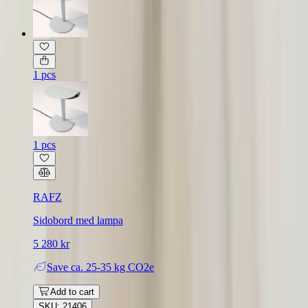
1 pcs
1 pcs
RAFZ
Sidobord med lampa
5 280 kr
Save
ca. 25-35 kg CO2e
Add to cart
SKU: 21406