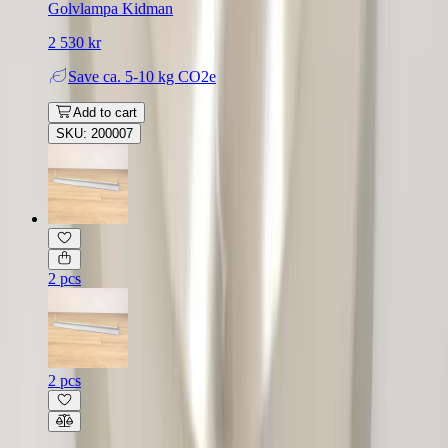
Golvlampa Kidman
2 530 kr
Save
ca. 5-10 kg CO2e
Add to cart
SKU: 200007
2 pcs
2 pcs