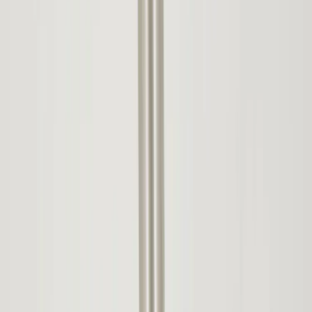
|
Business
Private
Produkter