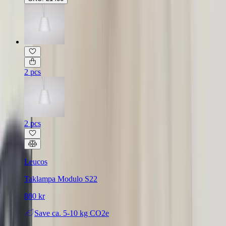
2 pcs
2 pcs
Leucos
Taklampa Modulo S22
880 kr
Save
ca. 5-10 kg CO2e