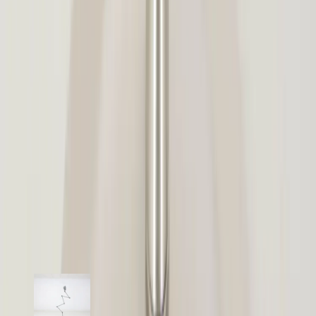
energieffektiva ljuskällor, är denna skrivbordslampa både
miljövänlig och tidlös i sin design – ett utmärkt val för alla
arbetsytor. Lampan kommer i två utföranden, se alternativ i rullistan.
Specifikationer
Möbelskick
: 4
Fint skick
Typ:
Begagnad
Läs mer om skickbedömning
Relaterade produkter