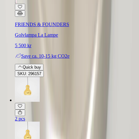
FRIENDS & FOUNDERS
Golvlampa La Lampe
5 500 kr
Save
ca. 10-15 kg CO2e
Quick buy
SKU: 296157
2 pcs