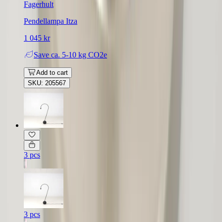
Fagerhult
Pendellampa Itza
1 045 kr
Save
ca. 5-10 kg CO2e
Add to cart
SKU: 205567
3 pcs
3 pcs