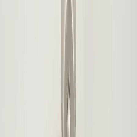
|
Business
Private
Back
Home
/
Skrivbordslampa A0301