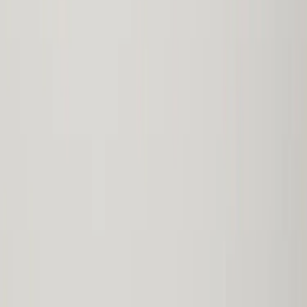
Country/region
Sweden (SEK kr)
Language
Svenska
English
©
2023-2026
Rafz
.
All rights reserved.
We use cookies