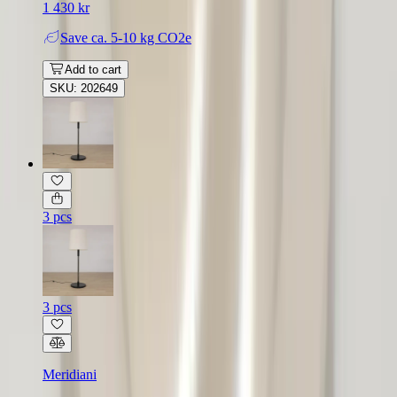
1 430 kr
Save
ca. 5-10 kg CO2e
Add to cart
SKU: 202649
3 pcs
3 pcs
Meridiani