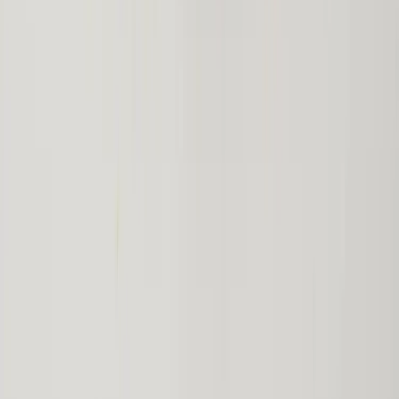
Produkter
Om oss
Vårt hållbarhetsarbete
Hitta hit
REA
Artiklar
Kontakta oss
Kontakta oss
Rafz Cirkulära Interiörer
Organisationsnummer: 559075-7182
Stora Benhamra 186 97 Brottby Stockholm
Telefon: 08-800100
E-post: info@rafz.se
Sälja möbler: inkop@rafz.se
Öppettider: Vardagar 08.00 – 17.00 Lunchstängt 12.00 -
13.00