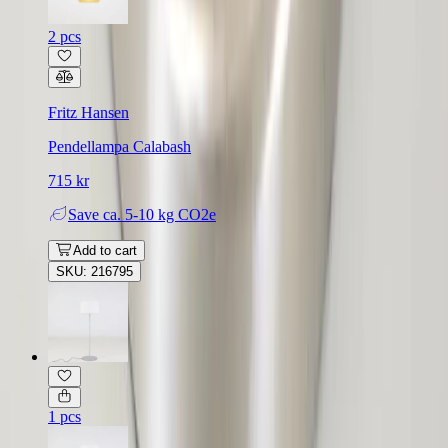
2 pcs
Fritz Hansen
Pendellampa Calabash
715 kr
Save
ca. 5-10 kg CO2e
Add to cart
SKU: 216795
1 pcs