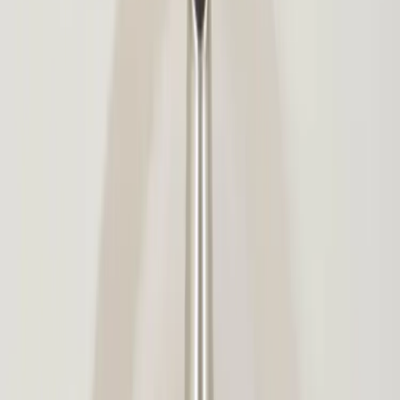
6
i lager
(få kvar)
Leverans 3-7 arbetsdagar med express leverans
−
1
+
Add to cart
Den här produkten sparar:
ca. 10-15 kg CO2e
Prisgaranti
Levereras till hela Sverige
3 års funktionsgaranti
Produktbeskrivning
En stilren och praktisk skrivbordslampa från IKEA. Med sin böjbara
arm och vinklingsbara lamphuvud kan ljuset enkelt riktas dit det
behövs, vilket gör den perfekt för arbete eller studier. Lampan är
tillverkad i slitstark metall med en blank, modern finish och har en
stabil bas som säkerställer att den står stadigt. Anpassad för