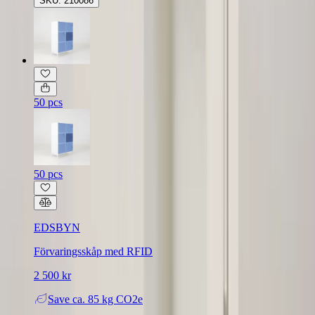
SKU: 210086
50 pcs
50 pcs
EDSBYN
Förvaringsskåp med RFID
2 500 kr
Save
ca. 85 kg CO2e