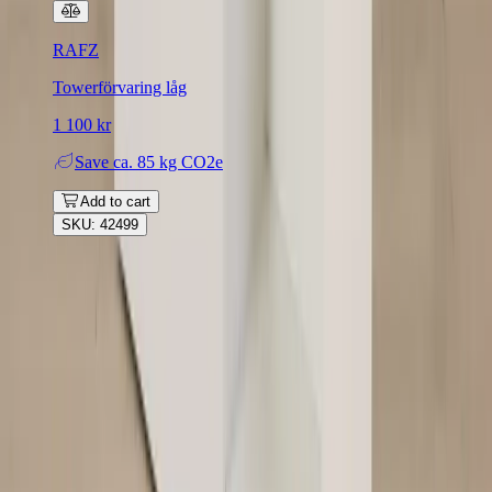
RAFZ
Towerförvaring låg
1 100 kr
Save
ca. 85 kg CO2e
Add to cart
SKU: 42499
Rafz
Vi erbjuder företag och privatpersoner ett prisvärt och miljövänligt
sätt att köpa och sälja återbrukade möbler på. Med vår breda