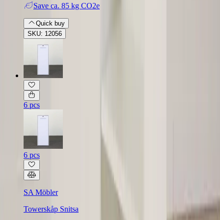
Save
ca. 85 kg CO2e
Quick buy
SKU: 12056
6 pcs
6 pcs
SA Möbler
Towerskåp Snitsa