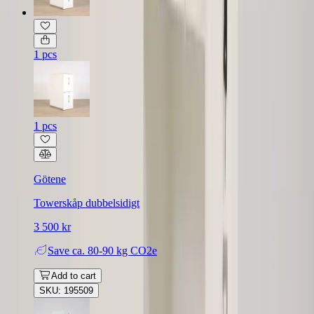
1 pcs
1 pcs
Götene
Towerskåp dubbelsidigt
3 500 kr
Save
ca. 80-90 kg CO2e
Add to cart
SKU: 195509