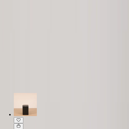
Specifikationer
Möbelskick
: 4
Fint skick
Typ:
Begagnad
Läs mer om skickbedömning
Relaterade produkter