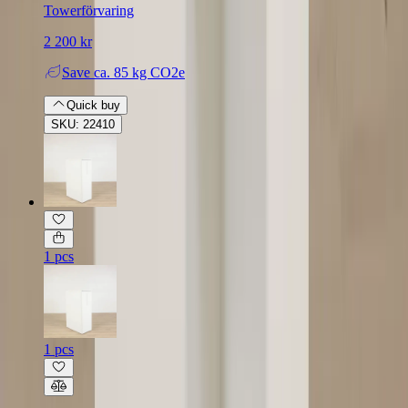
Towerförvaring
2 200 kr
Save
ca. 85 kg CO2e
Quick buy
SKU: 22410
1 pcs
1 pcs