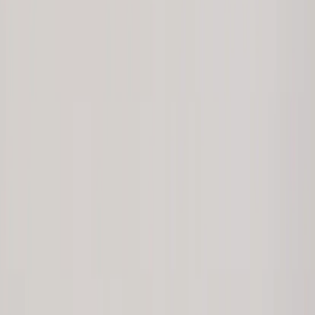
Inkommande
REA
Varumärken
Jämför