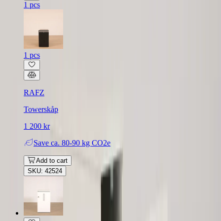
1 pcs
1 pcs
RAFZ
Towerskåp
1 200 kr
Save
ca. 80-90 kg CO2e
Add to cart
SKU: 42524