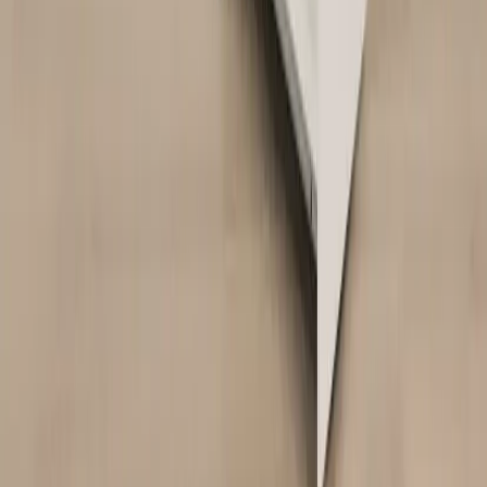
Kontakta oss
Kontakta oss
Rafz Cirkulära Interiörer
Organisationsnummer: 559075-7182
Stora Benhamra 186 97 Brottby Stockholm
Telefon: 08-800100
E-post: info@rafz.se
Sälja möbler: inkop@rafz.se
Öppettider: Vardagar 08.00 – 17.00 Lunchstängt 12.00 -
13.00