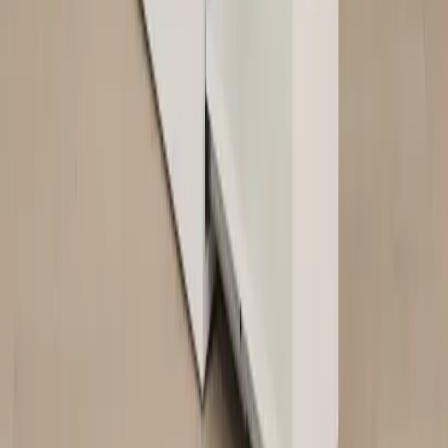
kompetens inom logistik, design och miljö skräddarsyr vi kompletta
lösningar där vi köper och källsorterar era begagnade möbler,
inreder och behovsanpassar nya kontorslokaler och optimerar
befintliga kontorsytor.
Läs mer
Kundservice
Logga in
Kundtjänst
Köpvillkor
Hyresvillkor
Personuppgifter
Vanliga frågor
Användarvillkor
Handla på Rafz
Produkter
Om oss
Vårt hållbarhetsarbete
Hitta hit
REA
Artiklar