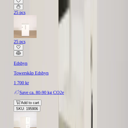
25 pcs
25 pcs
Edsbyn
Towerskåp Edsbyn
1 700 kr
Save
ca. 80-90 kg CO2e
Add to cart
SKU: 195906