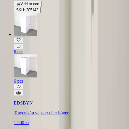
Add to cart
SKU: 205142
6 pcs
6 pcs
EDSBYN
Towerskåp vänster eller höger
1 500 kr