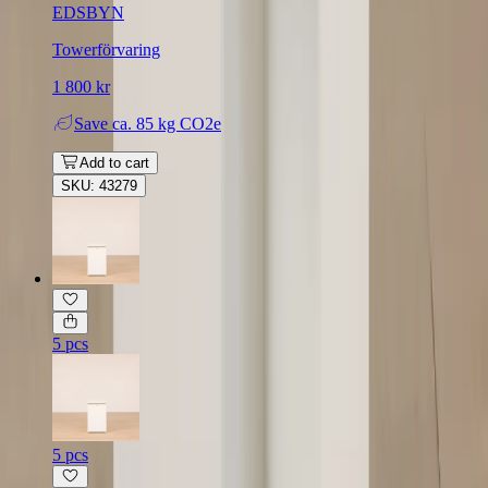
EDSBYN
Towerförvaring
1 800 kr
Save
ca. 85 kg CO2e
Add to cart
SKU: 43279
5 pcs
5 pcs