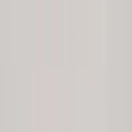
|
Business
Private
Produkter