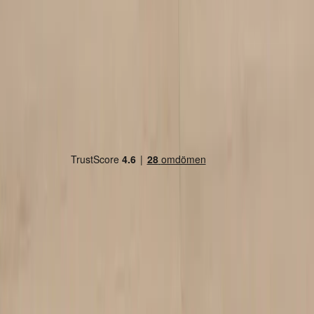
Country/region
Sweden (SEK kr)