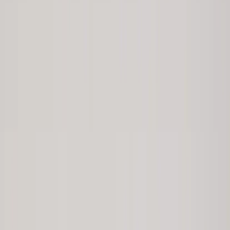
Towerskåp
SKU:
195471
Spara
Jämför
Buy
Rent
1 500 kr
exkl. moms
Rent from
30 kr
/mo
1
i lager
(få kvar)
Leverans 3-7 arbetsdagar med express leverans
−
1