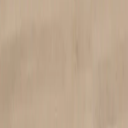
Language
Svenska
English
©
2023-2026
Rafz
.
All rights reserved.
We use cookies
We use cookies to improve your experience, analyze traffic and
show relevant ads. You can choose which categories you accept.
Read our privacy policy.
Cookie settings