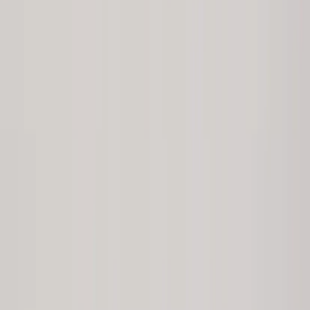
|
Business
Private
Back
Home
/
Towerskåp