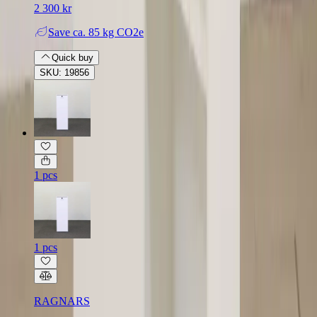
2 300 kr
Save
ca. 85 kg CO2e
Quick buy
SKU: 19856
1 pcs
1 pcs
RAGNARS