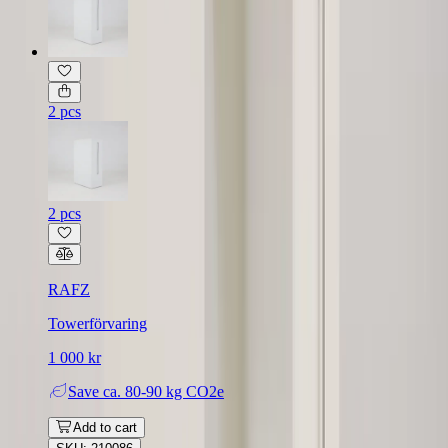
2 pcs
2 pcs
RAFZ
Towerförvaring
1 000 kr
Save
ca. 80-90 kg CO2e
Add to cart